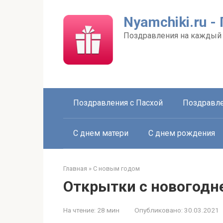
Перейти
к
Nyamchiki.ru 
контенту
Поздравления на каждый
Поздравления с Пасхой
Поздравле
С днем матери
С днем рождения
Главная
»
С новым годом
Открытки с новогодн
На чтение:
28 мин
Опубликовано:
30.03.2021