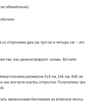
(не обязательно)
обочки»:
а со сторонами два см, три см и четыре см – это
ям так, как демонстрируют схемы. Вогните
.
ямоугольника размером 2х4 см, 3х6 см, 4х8 см.
рые мы вогнули внутрь открытки. Получились три
ой.
ить маленькими бантиками из атласной ленты.