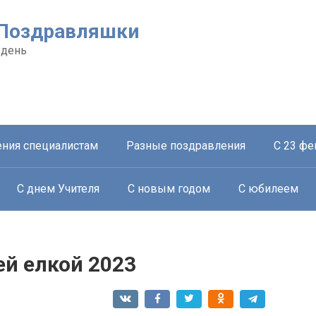
- Поздравляшки
 день
ния специалистам
Разные поздравления
С 23 фе
С днем Учителя
С новым годом
С юбилеем
ей елкой 2023