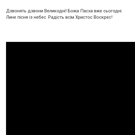
Дзвонять дзвони Великодні! Божа Пасха вже сьогодні.
Лине пісня із небес. Радість всім Христос Воскрес!