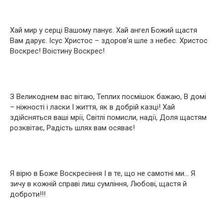
Хай мир у серці Вашому панує. Хай ангел Божий щастя
Вам дарує. Ісус Христос – здоров’я шле з небес. Христос
Воскрес! Воістину Воскрес!
З Великоднем вас вітаю, Теплих посмішок бажаю, В домі
– ніжності і ласки І життя, як в добрій казці! Хай
здійсняться ваші мрії, Світлі помисли, надії, Доля щастям
розквітає, Радість шлях вам осяває!
Я вірю в Боже Воскресіння І в те, що не самотні ми… Я
зичу в кожній справі лиш сумління, Любові, щастя й
доброти!!!