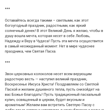
***
Оставайтесь всегда такими – светлыми, как этот
богоугодный праздник, радостными, как яркий
солнечный денек! В этот Великий День я желаю, чтобы в
душу вошла мечта, которая несет в себе Любовь,
Надежду и Веру в Чудеса! Пусть эта мечта осуществится
в самый неожиданный момент. Нет в мире чудеснее
праздника, чем Святая Пасха.
***
Звон церковных колоколов несет всем верующим
радостную весть — наступил великий праздник,
Воскресенье Иисуса Христа! Поздравляем со Светлой
Пасхой и желаем душевного тепла, пусть снизойдет на
вас Божья благодать! Пусть традиционный пасхальный
кулич, освященный в церкви, будет вкусным и
ароматным! Желаем вам встретить Светлую Пасху с
добрыми мыслями и чувствами, в кругу близких и родных