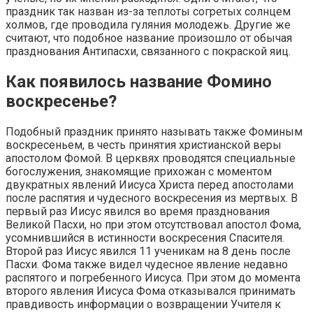
праздник так назван из-за теплоты согретых солнцем
холмов, где проводила гуляния молодежь. Другие же
считают, что подобное название произошло от обычая
празднования Антипасхи, связанного с покраской яиц.
Как появилось название Фомино
воскресенье?
Подобный праздник принято называть также Фоминым
воскресеньем, в честь принятия христианской веры
апостолом Фомой. В церквях проводятся специальные
богослужения, знакомящие прихожан с моментом
двукратных явлений Иисуса Христа перед апостолами
после распятия и чудесного воскресения из мертвых. В
первый раз Иисус явился во время празднования
Великой Пасхи, но при этом отсутствовал апостол Фома,
усомнившийся в истинности воскресения Спасителя.
Второй раз Иисус явился 11 ученикам на 8 день после
Пасхи. Фома также видел чудесное явление недавно
распятого и погребенного Иисуса. При этом до момента
второго явления Иисуса Фома отказывался принимать
правдивость информации о возвращении Учителя к