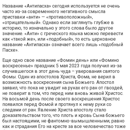
Название «Антипасха» сегодня используется не очень
часто из-за современного негативного смысла
приставки «анти» — «противоположный»,
«отрицательный». Однако если заглянуть глубже в
историю, то изначально у этого слова было другое
значение. «Анти» с греческого языка можно перевести
как «такой же», или «подобный», то есть церковное
название «Антипасха» означает всего лишь «подобный
Пасхе».
Еще одно свое название «Фомин день» или «Фомино
воскресенье» праздник 5 мая 2023 года получил из-за
случившегося в этот день чуда – уверования святого
Фомы. Один из апостолов Христа, Фома, не верил в
возможность воскресения сына Божьего. Апостол
заявил, что пока не увидит на руках его ран от гвоздей,
не поверит в том, что перед ним вновь живой Христос.
На восьмой день после своего воскрешения Христос
появился перед Фомой и протянул к нему руки со
следами от ран. Явление Христа апостолу стало
доказательством того, что плоть и кровь Сына божьего
был настоящими, не фантомно-вымышленными, равно
как и страдания Его на кресте за все человечество тоже