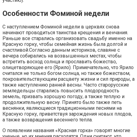
участию).
Особенности Фоминой недели
С наступлением Фоминой недели в церквях снова
начинают проводиться таинства крещения и венчания.
Раньше все старались организовать свадьбу именно на
Красную горку, чтобы семейная жизнь была долгой и
счастливой.Согласно данным историков, славяне с
вечера собирались на возвышенных местах, чтобы
встретить восход солнца и прославить божество,
олицетворяющее его (Ярило). Примечательно, что Ярило
считался не только богом солнца, но также божеством,
покровительствующим расцвету жизни и сил природы, а
также наступлению ранней весны. Часто старорусские
земледельцы старались повысить плодородность
земель, призвать хорошую погоду, а также теплую и
продолжительную весну. Принято было также петь
веснянки, являющиеся традиционными песнями на
Красную горку, приветствуя зарождения новых плодов,
а также возвращения весеннего тепла.
О появлении названия «Красная горка» говорят многие
ученые, но их мнения расходятся. Одни считают, что