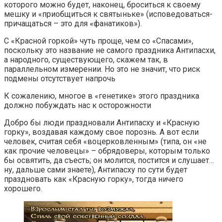
которого можно будет, наконец, броситься к своему
мешку и «приобщиться к святыньке» (исповедоваться-
причащаться – это для «фанатиков»).
С «Красной горкой» чуть проще, чем со «Спасами»,
поскольку это название не самого праздника Антипасхи,
а народного, существующего, скажем так, в
параллельном измерении. Но это не значит, что риск
подмены отсутствует напрочь
К сожалению, многое в «генетике» этого праздника
должно побуждать нас к осторожности
Добро бы люди праздновали Антипасху и «Красную
горку», воздавая каждому свое порознь. А вот если
человек, считая себя «воцерковленным» (типа, он «не
как прочие человецы» – обрядоверы, которым только
бы освятить, да съесть; он молится, постится и слушает…
ну, дальше сами знаете), Антипасху по сути будет
праздновать как «Красную горку», тогда ничего
хорошего.