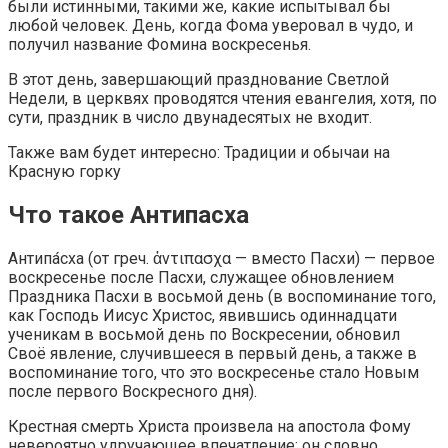
были истинными, такими же, какие испытывал бы
любой человек. День, когда Фома уверовал в чудо, и
получил название Фомина воскресенья.
В этот день, завершающий празднование Светлой
Недели, в церквях проводятся чтения евангелия, хотя, по
сути, праздник в число двунадесятых не входит.
Также вам будет интересно: Традиции и обычаи на
Красную горку
Что такое Антипасха
Антипа́сха (от греч. ἀντιπασχα — вместо Пасхи) — первое
воскресенье после Пасхи, служащее обновлением
Праздника Пасхи в восьмой день (в воспоминание того,
как Господь Иисус Христос, явившись одиннадцати
ученикам в восьмой день по Воскресении, обновил
Своё явление, случившееся в первый день, а также в
воспоминание того, что это воскресенье стало Новым
после первого Воскресного дня).
Крестная смерть Христа произвела на апостола Фому
невероятно удручающее впечатление: он словно