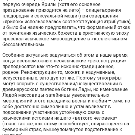
первую очередь Ярилы (хотя его основное
празднование приходится на лето) – олицетворения
плодородия и сексуальной мощи (при совершении
«ярилок» использовалась соответствующая атрибутика),
и было бы наивно предполагать, что формальный отказ
от почитания языческих божеств в христианскую эпоху
пресекал языческое мироощущение в «коллективном
бессознательном».
Особенно актуально задуматься об этом в наше время,
когда всевозможные неоязыческие «реконструкции»
преподносятся как что-то исконно-традиционное,
родное. Реконструкции-то, может, и надуманные,
искусственные, зато дух тот же. Поэтому этнографы
могут спорить о существовании/несуществовании в
древнерусском пантеоне богини Лады, но именование
Ладой массовицы-затейницы увеселительных
мероприятий этого праздника весны и любви – само по
себе достаточно символично и устанавливает в
подсознании участников устойчивую связь с
языческими истоками нашего «ветхого человека»
(точно так же, как этому способствует, опирающееся на
суеверный страх, вышеупомянутое подстегивание к