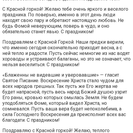
С Красной горкой! Желаю тебе очень яркого и веселого
праздника. По поверью, именно в этот день люди
находят свою пару и обретают настоящую любовь. Не
будь Фомой неверующим, поверь в чудо, и оно
обязательно станет явью. С праздником!
Поздравляем с Красной Горкой. Наши предки верили,
что именно сегодня окончательно приходит весна, а с
ней тепло и радости. Пусть сейчас немногие из нас водят
хороводы и устраивают балаганы, но это не означает, что
нельзя веселиться. С праздником!
«Блаженны не видевшие и уверовавшие» — гласит
Святое Писание. Воскресение Христа стало чудом для
всех народов грешных. Так пусть же Его жертва не
будет напрасной, пусть весь народ Божий душою узрит
Его раны, кровью которых омылась Земля. Не будем
уподобляться Фоме, который видел Христа, но
сомневался. Пусть ваша вера будет непоколебима, а
сила Господнего Воскресения да преисполнит всех вас
благодати. С праздником!
Поздравляю с Красной горкой! Желаю, теплого