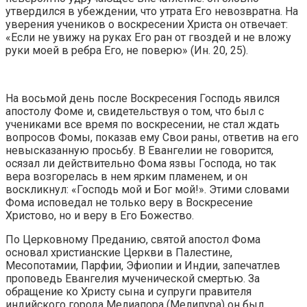
утвердился в убеждении, что утрата Его невозвратна. На
уверения учеников о воскресении Христа он отвечает:
«Если не увижу на руках Его ран от гвоздей и не вложу
руки моей в ребра Его, не поверю» (Ин. 20, 25).
На восьмой день после Воскресения Господь явился
апостолу Фоме и, свидетельствуя о том, что был с
учениками все время по воскресении, не стал ждать
вопросов Фомы, показав ему Свои раны, ответив на его
невысказанную просьбу. В Евангелии не говорится,
осязал ли действительно Фома язвы Господа, но так
вера возгорелась в нем ярким пламенем, и он
воскликнул: «Господь мой и Бог мой!». Этими словами
Фома исповедал не только веру в Воскресение
Христово, но и веру в Его Божество.
По Церковному Преданию, святой апостол Фома
основал христианские Церкви в Палестине,
Месопотамии, Парфии, Эфиопии и Индии, запечатлев
проповедь Евангелия мученической смертью. За
обращение ко Христу сына и супруги правителя
индийского города Мелиапора (Мелипура) он был