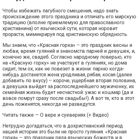
Чтобы избежать пагубного смешения, надо знать
происхождение этого праздника и отличать его мирскую
традицию (вполне приемлемую для православного
христианина) от языческой сути, которая норовит
прорасти, мимикрируя под христианскую обрядность.
Мы знаем, что «Красная горка» – это праздник весны и
любви, время гуляний и знакомств парней и девушек, и,
конечно же, свадеб. Согласно народному поверью, кто
на «Красную горку» не участвует в гуляниях, но дома
сидит, тем ох, как не повезет в жизни: парню когда-
нибудь достанется жена уродливая, рябая, косая (далее
добавить по вкусу) – короче, ущербная вторая половина,
а девушка выйдет за распоследнейшего мужичонку; их
семейная жизнь будет несчастной: ужас и кошмар (да и
вовсе помрут сразу после свадьбы!). А вот те, кто в этот
день поженятся, никогда не разведутся.
Читать также — О вере и суевериях (+ Видео)
Нетрудно догадаться, что в дохристианский период
нашей истории это были не просто гуляния. «Красная
горка» – это праздник ряда языческих божеств и в