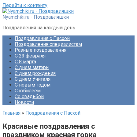
Перейти к контенту
Nyamchiki.ru - Поздравляшки
Поздравления на каждый день
Поздравления с Пасхой
Поздравления специалистам
Разные поздравления
С 23 февраля
С 8 марта
С днем матери
С днем рождения
С днем Учителя
С новым годом
С юбилеем
Со свадьбой
Новости
Главная
»
Поздравления с Пасхой
Красивые поздравления с
праздником красная горка