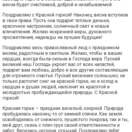
весна будет счастливой, доброй и незабываемой.
Поздравляю с Красной горкой! Наконец весна вступила
в свои права. Пусть она подарит теплые деньки,
красочное настроение, солнечный свет и новые
впечатления. Желаю искренней веры, духовного
просветления, надежды на лучшее будущее!
Поздравляю весь православный люд с праздником
велим, радостным и светлым. Желаю, чтобы в ваших
сердцах, всегда была сильна в Господа вера. Пускай
великий наш Господь укроет вас от всех напастей,
подарит вам любовь, добро и все другие составляющие
для огромного счастья. Пускай весеннее солнышко, не
только растопит снег на красной горке, но и холод в
сердцах и душах людей, наполнит их красотой и
молодостью пробуждающейся природы. С Красной
горкой!
Красная горка — праздник веселый, озорной. Природа
пробудилась наконец-то от зимней спячки. Как земля
освободилась от снежного, пушистого покрова, так и ты,
мой друг, скинь с плеч груз своей ответственности и
забот. Веселись сегодня, отдыхай. Поздравляю тебя!