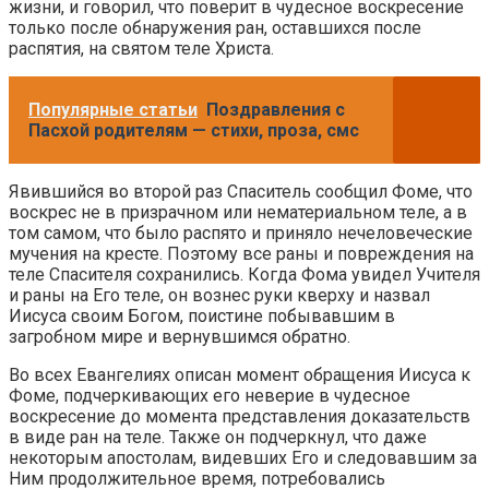
жизни, и говорил, что поверит в чудесное воскресение
только после обнаружения ран, оставшихся после
распятия, на святом теле Христа.
Популярные статьи
Поздравления с
Пасхой родителям — стихи, проза, смс
Явившийся во второй раз Спаситель сообщил Фоме, что
воскрес не в призрачном или нематериальном теле, а в
том самом, что было распято и приняло нечеловеческие
мучения на кресте. Поэтому все раны и повреждения на
теле Спасителя сохранились. Когда Фома увидел Учителя
и раны на Его теле, он вознес руки кверху и назвал
Иисуса своим Богом, поистине побывавшим в
загробном мире и вернувшимся обратно.
Во всех Евангелиях описан момент обращения Иисуса к
Фоме, подчеркивающих его неверие в чудесное
воскресение до момента представления доказательств
в виде ран на теле. Также он подчеркнул, что даже
некоторым апостолам, видевших Его и следовавшим за
Ним продолжительное время, потребовались