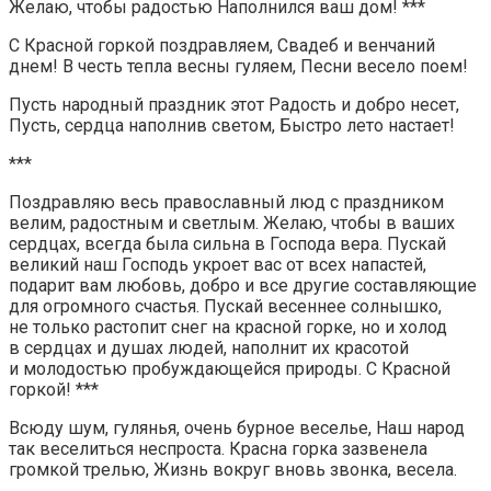
Желаю, чтобы радостью Наполнился ваш дом! ***
С Красной горкой поздравляем, Свадеб и венчаний
днем! В честь тепла весны гуляем, Песни весело поем!
Пусть народный праздник этот Радость и добро несет,
Пусть, сердца наполнив светом, Быстро лето настает!
***
Поздравляю весь православный люд с праздником
велим, радостным и светлым. Желаю, чтобы в ваших
сердцах, всегда была сильна в Господа вера. Пускай
великий наш Господь укроет вас от всех напастей,
подарит вам любовь, добро и все другие составляющие
для огромного счастья. Пускай весеннее солнышко,
не только растопит снег на красной горке, но и холод
в сердцах и душах людей, наполнит их красотой
и молодостью пробуждающейся природы. С Красной
горкой! ***
Всюду шум, гулянья, очень бурное веселье, Наш народ
так веселиться неспроста. Красна горка зазвенела
громкой трелью, Жизнь вокруг вновь звонка, весела.