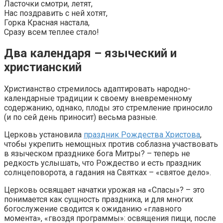
Ласточки смотри, летят,
Нас поздравить с ней хотят,
Горка Красная настала,
Сразу всем теплее стало!
Два календаря – языческий и
христианский
Христианство стремилось адаптировать народно-
календарные традиции к своему вневременному
содержанию, однако, плоды это стремление приносило
(и по сей день приносит) весьма разные.
Церковь установила
праздник Рождества Христова
,
чтобы укрепить немощных против соблазна участвовать
в языческом празднике бога Митры? – теперь не
редкость услышать, что Рождество и есть праздник
солнцеповорота, а гадания на Святках – «святое дело».
Церковь освящает начатки урожая на «Спасы»? – это
понимается как сущность праздника, и для многих
богослужение сводится к ожиданию «главного
момента», «гвоздя программы»: освящения пищи, после