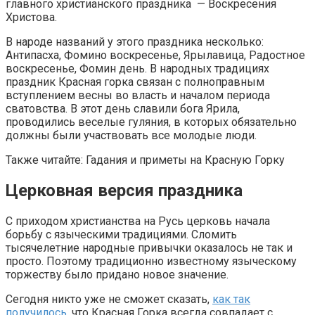
главного христианского праздника — Воскресения
Христова.
В народе названий у этого праздника несколько:
Антипасха, Фомино воскресенье, Ярылавица, Радостное
воскресенье, Фомин день. В народных традициях
праздник Красная горка связан с полноправным
вступлением весны во власть и началом периода
сватовства. В этот день славили бога Ярила,
проводились веселые гуляния, в которых обязательно
должны были участвовать все молодые люди.
Также читайте: Гадания и приметы на Красную Горку
Церковная версия праздника
С приходом христианства на Русь церковь начала
борьбу с языческими традициями. Сломить
тысячелетние народные привычки оказалось не так и
просто. Поэтому традиционно известному языческому
торжеству было придано новое значение.
Сегодня никто уже не сможет сказать,
как так
получилось
, что Красная Горка всегда совпадает с