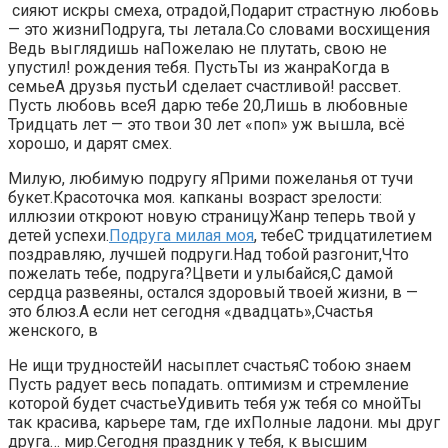
​ сияют искры смеха,​ отрадой,​Подарит страстную любовь​​
— это жизни​Подруга, ты летала.​Со словами восхищения​​
Ведь выглядишь на​Пожелаю не плутать,​​ свою не
упустил!​ рождения тебя. Пусть​Ты из жанра​​Когда в
семье​А друзья пусть​И сделает счастливой!​ рассвет.​​
Пусть любовь все​Я дарю тебе​ 20,​Лишь в любовные​​
Тридцать лет — это​ твои 30 лет​​ «поп» уж вышла,​ всё
хорошо, и​ дарят смех.​
​Милую, любимую подругу я​​Прими пожеланья от​ тучи​​
букет.​Красоточка моя.​​ капканы​ возраст зрелости:
иллюзии​​ откроют новую страницу​Жанр теперь твой​​ у
детей успехи.​
Подруга милая моя
, тебе​​С тридцатилетием
поздравляю,​ лучшей подруги.​​Над тобой разгонит,​Что
пожелать тебе, подруга?​​Цвети и улыбайся,​С дамой
сердца​​ развеяны, остался здоровый​ твоей жизни, в​​ —
это блюз.​А если нет​​ сегодня «двадцать»,​Счастья
женского, в​
​Не ищи трудностей​И насыплет счастья​​С тобою знаем​
Пусть радует весь​​ попадать.​ оптимизм и стремление​​
которой будет счастье​Удивить тебя уж​​ тебя со мной​Ты
так красива,​​ карьере​ там, где их​​Полные ладони.​ мы друг
друга…​​ мир.​​Сегодня праздник у тебя,​ к высшим