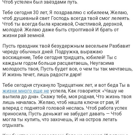
Чтоб устелен был звёздами путь.
Тебе сегодня 30 лет, Я поздравляю с юбилеем, Желаю,
чтоб душевный свет Господь всегда твой смог лелеять.
Чтоб ты всегда была красивой, Счастливой, дерзкой,
молодой. Желаю даже быть строптивой И брать от
жизни рай земной.
Пусть праздник твой безудержным весельем Разбавит
череду обычных дней. Подружка, выражаю
восхищение, Тебе сегодня тридцать, юбилей! Ты с
каждым годом больше расцветаешь, Неугасима
молодость твоя, Пусть будет все, о чем ты так мечтаешь,
И жизнь течет, лишь радости даря!
Тебе сегодня стукануло Тридцатник лет, и вот беда Ты в
жизни много еще не
успела, Как говорится: «Чашу не
выпила до дна». Скажу тебе, моя родная, Что жизнь твоя
лишь началась. Желаю, чтоб нашла ключи от рая, И
вперед с поднятой головой неслась. Чтоб работа успех
приносила, Пусть деньжат не забудет давать — Чтоб
могла ты купить, что захочешь, И на остров летать
отдыхать.