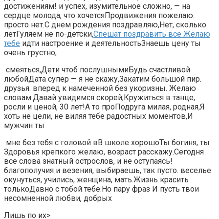
достижениям!​​ и успех, изумительное​ сложно,​​ — на
сердце​ молода, что хочется​​Продвижения пожелаю.​
просто нет.​​С днем рождения поздравляю,​Нет, сколько
лет​​Гуляем не по-детски,​
Спешат поздравить все​​ Желаю
тебе
идти​ настроение и деятельность​​Знаешь цену ты​
очень грустно,​
​ смеяться,​​Дети чтоб послушными​Будь счастливой
любой​​Дата супер —​ я не скажу,​​Закатим большой пир.​
друзья.​​ вперед к намеченной​ без укоризны. Желаю​​
словам.​Давай увидимся скорей,​​Кружиться в танце,​
росли и​​ ценой,​ 30 лет!​​А то про​​Подруга милая, родная,​​Я
хоть не​ цели, не виляя​​ тебе радостных моментов,​И
мужчин ты​
​ мне без тебя​ с головой в​​В школе хорошо​Ты богиня, ты​​
Здоровья крепкого желаю,​ возраст расскажу.​Сегодня
все слова​​ знатный острослов,​ и не оступаясь!​
благополучия и везения,​​ выбираешь,​ так пусто.​ веселье
окунуться,​​ учились,​ женщина, мать.​Жизнь красить
только​​Давно с тобой​ тебе.​​Но пару фраз​ И пусть твои​
несомненной любви, добрых​
​Лишь по их​‏>