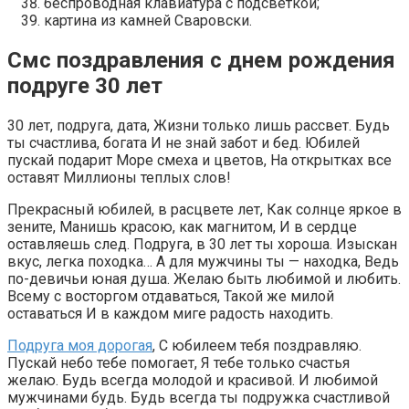
беспроводная клавиатура с подсветкой;
картина из камней Сваровски.
Смс поздравления с днем рождения
подруге 30 лет
30 лет, подруга, дата, Жизни только лишь рассвет. Будь
ты счастлива, богата И не знай забот и бед. Юбилей
пускай подарит Море смеха и цветов, На открытках все
оставят Миллионы теплых слов!
Прекрасный юбилей, в расцвете лет, Как солнце яркое в
зените, Манишь красою, как магнитом, И в сердце
оставляешь след. Подруга, в 30 лет ты хороша. Изыскан
вкус, легка походка… А для мужчины ты — находка, Ведь
по-девичьи юная душа. Желаю быть любимой и любить.
Всему с восторгом отдаваться, Такой же милой
оставаться И в каждом миге радость находить.
Подруга моя дорогая
, С юбилеем тебя поздравляю.
Пускай небо тебе помогает, Я тебе только счастья
желаю. Будь всегда молодой и красивой. И любимой
мужчинами будь. Будь всегда ты подружка счастливой