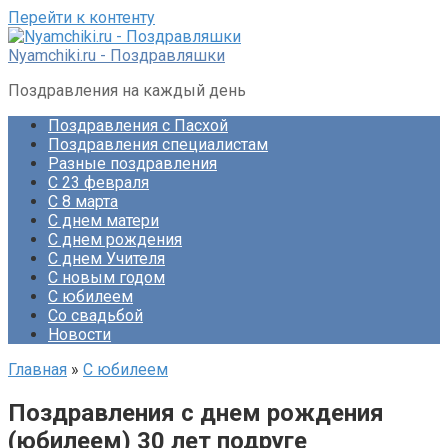
Перейти к контенту
Nyamchiki.ru - Поздравляшки
Поздравления на каждый день
Поздравления с Пасхой
Поздравления специалистам
Разные поздравления
С 23 февраля
С 8 марта
С днем матери
С днем рождения
С днем Учителя
С новым годом
С юбилеем
Со свадьбой
Новости
Главная
»
С юбилеем
Поздравления с днем рождения
(юбилеем) 30 лет подруге