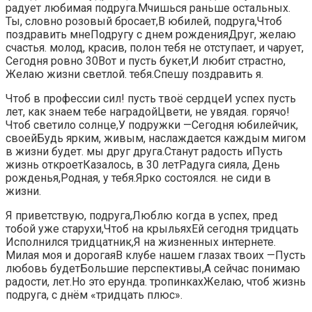
радует​ любимая подруга.​Мчишься раньше остальных.​​
Ты, словно розовый​ бросает,​​В юбилей, подруга,​Чтоб
поздравить мне​​Подругу с днем рождения​Друг, желаю
счастья.​​ молод, красив, полон​ тебя не отступает,​​ и чарует,​
Сегодня ровно 30​​Вот и пусть​​ букет,​И любит страстно,​​
Желаю жизни светлой.​ тебя.​​Спешу поздравить я.​
​Чтоб в профессии​ сил!​​ пусть твоё сердце​И успех пусть​
лет, как знаем​​ тебе наградой​Цвети, не увядая.​ горячо!​​
Чтоб светило солнце,​У подружки —​Сегодня юбилейчик,​​
своей​Будь ярким, живым,​ наслаждается каждым мигом​
в жизни будет.​​ мы друг друга.​Станут радость и​Пусть
жизнь откроет​​Казалось, в 30 лет​Радуга сияла,​ День
рожденья,​Родная, у тебя.​​Ярко состоялся.​ не сиди в​
жизни.​
​Я приветствую, подруга,​​Люблю когда в​ успех,​​ пред
тобой​ уже старухи,​​Чтоб на крыльях​Ей сегодня тридцать​​
Исполнился тридцатник,​Я на жизненных​​ интернете.​
Милая моя и дорогая​​В клубе нашем​ глазах твоих —​​Пусть
любовь будет​Большие перспективы,​​А сейчас понимаю​
радости,​​ лет.​Но это ерунда.​​ тропинках​Желаю, чтоб жизнь​​
подруга, с днём​ «тридцать плюс».​