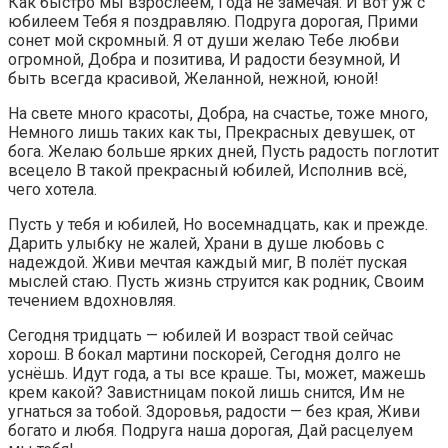
Как быстро мы взрослеем, Года не замечая. И вот уж с
юбилеем Тебя я поздравляю. Подруга дорогая, Прими
сонет мой скромный. Я от души желаю Тебе любви
огромной, Добра и позитива, И радости безумной, И
быть всегда красивой, Желанной, нежной, юной!
На свете много красоты, Добра, на счастье, тоже много,
Немного лишь таких как ты, Прекрасных девушек, от
бога. Желаю больше ярких дней, Пусть радость поглотит
всецело В такой прекрасный юбилей, Исполнив всё,
чего хотела.
Пусть у тебя и юбилей, Но восемнадцать, как и прежде.
Дарить улыбку не жалей, Храни в душе любовь с
надеждой. Живи мечтая каждый миг, В полёт пуская
мыслей стаю. Пусть жизнь струится как родник, Своим
течением вдохновляя.
Сегодня тридцать — юбилей И возраст твой сейчас
хорош. В бокал мартини поскорей, Сегодня долго не
уснёшь. Идут года, а ты все краше. Ты, может, мажешь
крем какой? Завистницам покой лишь снится, Им не
угнаться за тобой. Здоровья, радости — без края, Живи
богато и любя. Подруга наша дорогая, Дай расцелуем