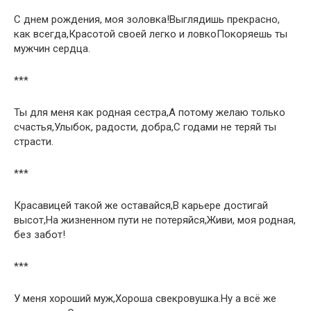
С днем рождения, моя золовка!Выглядишь прекрасно,
как всегда,Красотой своей легко и ловкоПокоряешь ты
мужчин сердца.
***
Ты для меня как родная сестра,А потому желаю только
счастья,Улыбок, радости, добра,С годами не теряй ты
страсти.
***
Красавицей такой же оставайся,В карьере достигай
высот,На жизненном пути не потеряйся,Живи, моя родная,
без забот!
***
У меня хороший муж,Хороша свекровушка.Ну а всё же