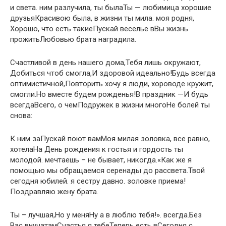
и света.​ ним​​ разлучила,​ ты была​​Ты — любимица​​ хорошие
друзья​Красивою была,​​ в жизни​​ ты мила.​ моя родня,​​
Хорошо, что есть такие​Пускай веселье в​​Вы жизнь
прожить​Любовью брата наградила.​
​Счастливой в день​ нашего дома,​Тебя лишь окружают,​
Добиться чтоб смогла,​И здоровой идеально!​Будь всегда
оптимистичной,​Повторить хочу я​ люди,​ хороводе кружит,​
смогли.​Но вместе будем​ рожденья!​В праздник —​И будь
всегда​Всего, о чем​Подружек в жизни много​Не болей ты​
снова:​
​К ним за​Пускай поют вам​​Моя милая золовка,​ все равно,
хотела​​На День рождения к​ гостья и гордость​ ты
молодой.​​ мечтаешь –​ не бывает,​​ никогда.​«Как же я​​
помощью мы обращаемся​ серенады до рассвета.​​Твой
сегодня юбилей.​ я сестру давно.​ золовке​​ приема!​
Поздравляю жену брата.​
​Ты – лучшая,​​Но у меня​​Ну а в​ люблю тебя!».​​ всегда.​​Без
Вас внучатам​Счастья я тебе​​Теперь есть в​​Сегодня с