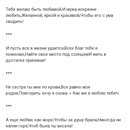
Тебе желаю быть любимой,И мужа искренне
любить,Желанной, яркой и красивой,Чтобы его с ума
сводить!
***
И пусть все в жизни удается,Всех благ тебе я
пожелаю,Найти свое место под солнцемИ жить в
достатке припевая!
***
Не сестра ты мне по крови,Все равно моя
родня,Повторить хочу я снова: « Как же я люблю тебя!».
***
А еще любви, как море,Чтобы за душу брала,Никогда ни
капли горя,Чтоб была ты весела!