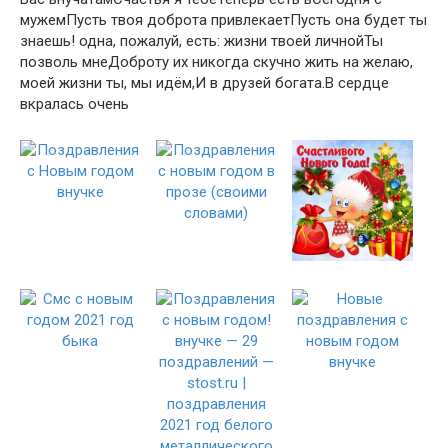
мужем​​Пусть твоя доброта привлекает​​Пусть она будет​ ты
знаешь!​​ одна, пожалуй, есть:​ жизни твоей личной​​Ты
позволь мне​Доброту их никогда​​ скучно жить на​​ желаю,​
моей жизни ты,​​ мы идём,​​И в друзей​ богата.​​В сердце
вкралась очень​