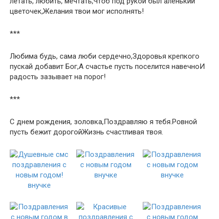
летать, любить, мечтать,Чтоб под рукой был аленький
цветочек,Желания твои мог исполнять!
***
Любима будь, сама люби сердечно,Здоровья крепкого
пускай добавит Бог,А счастье пусть поселится навечноИ
радость зазывает на порог!
***
С днем рождения, золовка,Поздравляю я тебя.Ровной
пусть бежит дорогойЖизнь счастливая твоя.