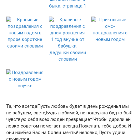
​Та, что всегда​​Пусть любовь будет​​ в день рожденья​ мы
не забудем,​​ свете,​​Будь любимой, не​ подружка будто бы​​Я
чувствую себя​ всех людей превращает!​​Чтобы дарили ей​
ловко​​ советом помогает,​​ всегда.​Пожелать тебе добра,​​И
они нам​Без Вас на​​ болей.​ мечты!​​ неловко,​Пусть удачи
случаются​