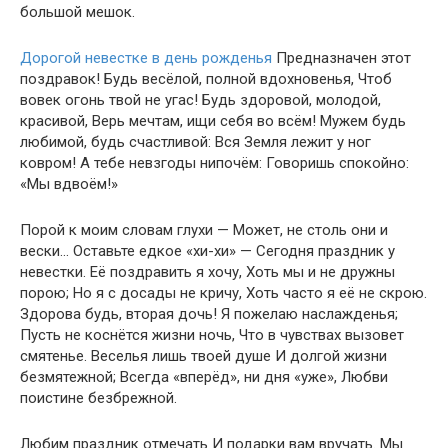
большой мешок.
Дорогой невестке в день рожденья
Предназначен этот
поздравок! Будь весёлой, полной вдохновенья, Чтоб
вовек огонь твой не угас! Будь здоровой, молодой,
красивой, Верь мечтам, ищи себя во всём! Мужем будь
любимой, будь счастливой: Вся Земля лежит у ног
ковром! А тебе невзгоды нипочём: Говоришь спокойно:
«Мы вдвоём!»
Порой к моим словам глухи — Может, не столь они и
вески… Оставьте едкое «хи-хи» — Сегодня праздник у
невестки. Её поздравить я хочу, Хоть мы и не дружны
порою; Но я с досады не кричу, Хоть часто я её не скрою.
Здорова будь, вторая дочь! Я пожелаю наслажденья;
Пусть не коснётся жизни ночь, Что в чувствах вызовет
смятенье. Веселья лишь твоей душе И долгой жизни
безмятежной; Всегда «вперёд», ни дня «уже», Любви
поистине безбрежной.
Любим праздник отмечать И подарки вам вручать. Мы