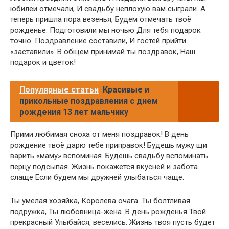
юбилеи отмечали, И свадьбу неплохую вам сыграли. А
теперь пришла пора везенья, Будем отмечать твоё
рожденье. Подготовили мы ночью Для тебя подарок
точно. Поздравление составили, И гостей прийти
«заставили». В общем принимай ты поздравок, Наш
подарок и цветок!
Популярные статьи
Красивые и
прикольные поздравления с днем
рождения 13 лет мальчику
Прими любимая сноха от меня поздравок! В день
рождение твоё дарю тебе приправок! Будешь мужу щи
варить «маму» вспоминая. Будешь свадьбу вспоминать
перцу подсыпая. Жизнь покажется вкусней и забота
слаще Если будем мы дружней улыбаться чаще.
Ты умелая хозяйка, Королева очага. Ты болтливая
подружка, Ты любовница-жена. В день рожденья Твой
прекрасный Улыбайся, веселись. Жизнь твоя пусть будет