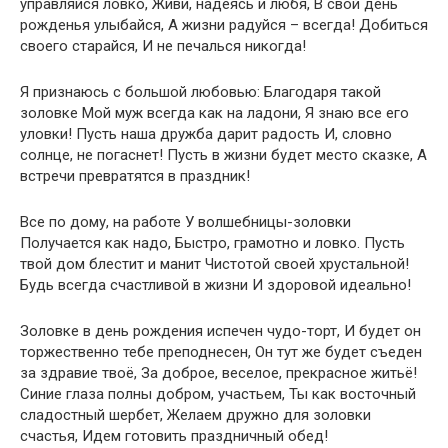
управляйся ловко, Живи, надеясь и любя, В свой день
рожденья улыбайся, А жизни радуйся – всегда! Добиться
своего старайся, И не печалься никогда!
Я признаюсь с большой любовью: Благодаря такой
золовке Мой муж всегда как на ладони, Я знаю все его
уловки! Пусть наша дружба дарит радость И, словно
солнце, не погаснет! Пусть в жизни будет место сказке, А
встречи превратятся в праздник!
Все по дому, на работе У волшебницы-золовки
Получается как надо, Быстро, грамотно и ловко. Пусть
твой дом блестит и манит Чистотой своей хрустальной!
Будь всегда счастливой в жизни И здоровой идеально!
Золовке в день рождения испечен чудо-торт, И будет он
торжественно тебе преподнесен, Он тут же будет съеден
за здравие твоё, За доброе, веселое, прекрасное житьё!
Синие глаза полны добром, участьем, Ты как восточный
сладостный шербет, Желаем дружно для золовки
счастья, Идем готовить праздничный обед!