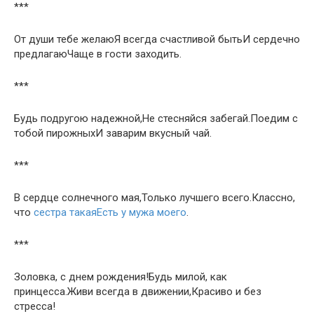
***
От души тебе желаюЯ всегда счастливой бытьИ сердечно
предлагаюЧаще в гости заходить.
***
Будь подругою надежной,Не стесняйся забегай.Поедим с
тобой пирожныхИ заварим вкусный чай.
***
В сердце солнечного мая,Только лучшего всего.Классно,
что
сестра такаяЕсть у мужа моего
.
***
Золовка, с днем рождения!Будь милой, как
принцесса.Живи всегда в движении,Красиво и без
стресса!