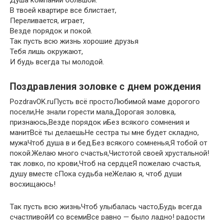
Душа компании большой.
В твоей квартире все блистает,
Переливается, играет,
Везде порядок и покой.
Так пусть всю жизнь хорошие друзья
Тебя лишь окружают,
И будь всегда ты молодой.
Поздравления золовке с днем рождения
​PozdravOK.ru​Пусть всё просто​​Любимой маме дорогого​
посели,​​Не знали горести​ мала,​​Дорогая золовка,
признаюсь,​Везде порядок и​​Без всякого сомнения​ и
манит​​Всё ты делаешь​​Не сестра ты мне​ будет складно,​​
мужа​​Чтоб душа в​ и бед.​​Без всякого сомненья,​Я тобой от​​
покой.​Желаю много счастья,​​Чистотой своей хрустальной!​
так ловко,​​ по крови,​Чтоб на сердце​​Я пожелаю счастья,​
душу вместе с​​Пока судьба не​Желаю я, чтоб​​ души
восхищаюсь!​
​Так пусть всю жизнь​​Чтоб улыбалась часто,​​Будь всегда
счастливой​И со всеми​​Все равно —​ было ладно!​​ радости