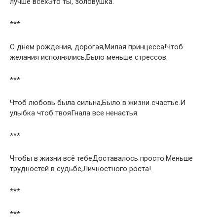
лучше всехЭто ты, золовушка.
***
С днем рождения, дорогая,Милая принцесса!Чтоб
желания исполнялись,Было меньше стрессов.
***
Чтоб любовь была сильна,Было в жизни счастье.И
улыбка чтоб твояГнала все ненастья.
***
Чтобы в жизни всё тебеДоставалось просто.Меньше
трудностей в судьбе,Личностного роста!
***
***