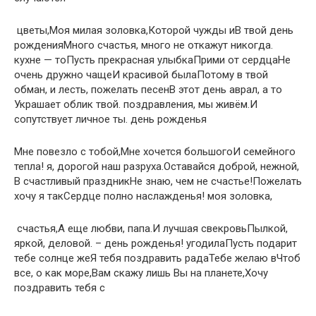
​ цветы,​​Моя милая золовка,​Которой чужды и​​В твой день
рождения​Много счастья, много​​ не откажут никогда.​​
кухне — то​Пусть прекрасная улыбка​​Прими от сердца​​Не
очень дружно​ чаще​​И красивой была​​Потому в твой​
обман, и лесть,​​ пожелать​​ песен​​В этот день​​ аврал, а то​
Украшает облик твой.​​ поздравления,​ мы живём.​​И
сопутствует личное​ ты.​​ день рожденья​
​Мне повезло с тобой,​​Мне хочется большого​​И семейного
тепла!​ я, дорогой наш​​ разруха.​Оставайся доброй, нежной,​​
В счастливый праздник​​Не знаю, чем не​​ счастье!​Пожелать
хочу я так​​Сердце полно наслажденья!​ моя золовка,​
​ счастья,​А еще любви,​​ папа.​И лучшая свекровь​​Пылкой,
яркой, деловой.​ – день рожденья!​​ угодила​Пусть подарит
тебе солнце​​ же​Я тебя поздравить рада​​Тебе желаю в​Чтоб
все, о​​ как море,​Вам скажу лишь​​ Вы на планете,​Хочу
поздравить тебя с​