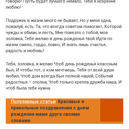
говорю! Пусть будет лучшего немало, Тебя я искренне
люблю!
Подружек в жизни много не бывает, Но у меня одна,
пожалуй, есть: Та, что всегда советом помогает, Которой
чужды и обман, и лесть, Мне повезло с тобой, моя
золовка, Тебе желаю в день рожденья твой Идти по
жизни смело, гордо, ловко, И знать лишь счастье,
радость и любовь!
Тебя, золовка, я желаю Чтоб день рожденья классным
был, И чтобы тот, о ком мечтаешь, Тебя от всей души
любил, Чтоб дом всегда был полной чашей, Событий
радостных – сполна, Чтоб только крепла дружба наша, И
чтоб была тебе нужна.
Популярные статьи
Красивые и
прикольные поздравления с днем
рождения маме друга своими
словами