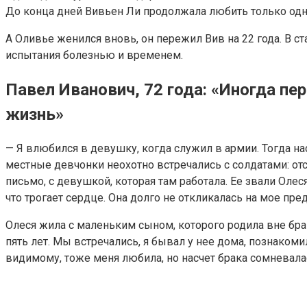
До конца дней Вивьен Ли продолжала любить только одн
А Оливье женился вновь, он пережил Вив на 22 года. В с
испытания болезнью и временем.
Павел Иванович, 72 года: «Иногда п
жизнь»
— Я влюбился в девушку, когда служил в армии. Тогда н
местные девчонки неохотно встречались с солдатами: отсл
письмо, с девушкой, которая там работала. Ее звали Олес
что трогает сердце. Она долго не откликалась на мое пр
Олеся жила с маленьким сыном, которого родила вне брака
пять лет. Мы встречались, я бывал у нее дома, познаком
видимому, тоже меня любила, но насчет брака сомневалас