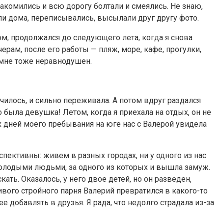
акомились и всю дорогу болтали и смеялись. Не знаю,
ли дома, переписывались, высылали друг другу фото.
м, продолжался до следующего лета, когда я снова
рам, после его работы — пляж, море, кафе, прогулки,
о мне тоже неравнодушен.
училось, и сильно переживала. А потом вдруг раздался
о была девушка! Летом, когда я приехала на отдых, он не
их дней моего пребывания на юге нас с Валерой увидела
спективны: живем в разных городах, ни у одного из нас
и молодыми людьми, за одного из которых и вышла замуж.
ать. Оказалось, у него двое детей, но он разведен,
сивого стройного парня Валерий превратился в какого-то
е добавлять в друзья. Я рада, что недолго страдала из-за