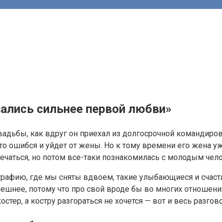
азались сильнее первой любви»
ьбы, как вдруг он приехал из долгосрочной командировки 
то ошибся и уйдет от жены. Но к тому времени его жена уж
речаться, но потом все-таки познакомилась с молодым чел
графию, где мы сняты вдвоем, такие улыбающиеся и счастл
нешнее, потому что про свой вроде бы во многих отношения
стер, а костру разгораться не хочется — вот и весь разгово