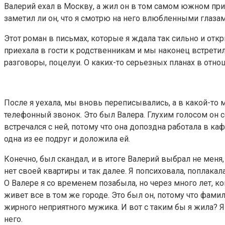
Валерий ехал в Москву, а жил он в том самом южном при
заметил ли он, что я смотрю на него влюбленными глазам
Этот роман в письмах, которые я ждала так сильно и от
приехала в гости к родственникам и мы наконец встретил
разговоры, поцелуи. О каких-то серьезных планах в отно
После я уехала, мы вновь переписывались, а в какой-то м
телефонный звонок. Это был Валера. Глухим голосом он со
встречался с ней, потому что она допоздна работала в ка
одна из ее подруг и доложила ей.
Конечно, был скандал, и в итоге Валерий выбрал не меня,
нет своей квартиры и так далее. Я попсиховала, поплака
О Валере я со временем позабыла, но через много лет, ко
живет все в том же городе. Это был он, потому что фамили
жирного неприятного мужика. И вот с таким бы я жила? Я р
него.