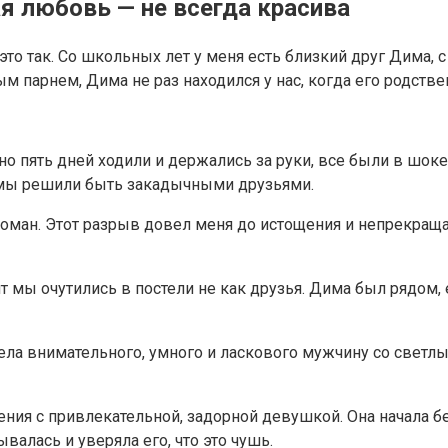
я любовь — не всегда красива
е это так. Со школьных лет у меня есть близкий друг Дима
ым парнем, Дима не раз находился у нас, когда его родств
но пять дней ходили и держались за руки, все были в шок
и мы решили быть закадычными друзьями.
оман. Этот разрыв довел меня до истощения и непрекращ
т мы очутились в постели не как друзья. Дима был рядом,
ела внимательного, умного и ласкового мужчину со светлы
ния с привлекательной, задорной девушкой. Она начала б
ывалась и уверяла его, что это чушь.