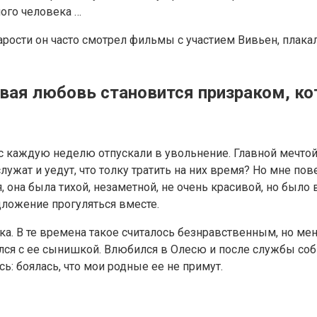
ого человека …
тарости он часто смотрел фильмы с участием Вивьен, плака
ервая любовь становится призраком, к
ас каждую неделю отпускали в увольнение. Главной мечтой
ужат и уедут, что толку тратить на них время? Но мне пов
я, она была тихой, незаметной, не очень красивой, но было
едложение прогуляться вместе.
. В те времена такое считалось безнравственным, но меня 
ился с ее сынишкой. Влюбился в Олесю и после службы соби
ь: боялась, что мои родные ее не примут.