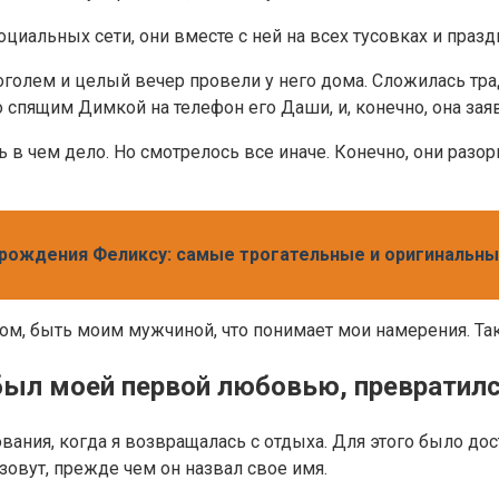
иальных сети, они вместе с ней на всех тусовках и праздн
голем и целый вечер провели у него дома. Сложилась трад
 спящим Димкой на телефон его Даши, и, конечно, она зая
 в чем дело. Но смотрелось все иначе. Конечно, они разо
 рождения Феликсу: самые трогательные и оригинальн
дом, быть моим мужчиной, что понимает мои намерения. Так
 был моей первой любовью, превратил
ания, когда я возвращалась с отдыха. Для этого было дост
о зовут, прежде чем он назвал свое имя.