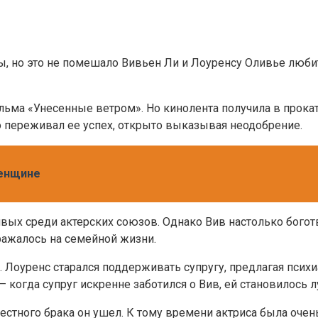
, но это не помешало Вивьен Ли и Лоуренсу Оливье любить
ильма «Унесенные ветром». Но кинолента получила в прока
о переживал ее успех, открыто выказывая неодобрение.
енщине
ивых среди актерских союзов. Однако Вив настолько богот
ражалось на семейной жизни.
Лоуренс старался поддерживать супругу, предлагая психиа
 когда супруг искренне заботился о Вив, ей становилось л
тного брака он ушел. К тому времени актриса была очень 