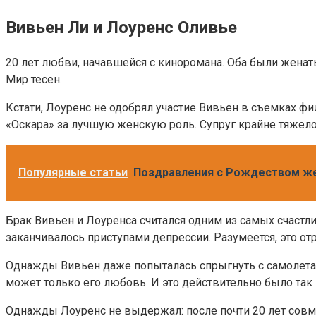
Вивьен Ли и Лоуренс Оливье
20 лет любви, начавшейся с киноромана. Оба были женаты
Мир тесен.
Кстати, Лоуренс не одобрял участие Вивьен в съемках ф
«Оскара» за лучшую женскую роль. Супруг крайне тяжел
Популярные статьи
Поздравления с Рождеством ж
Брак Вивьен и Лоуренса считался одним из самых счастл
заканчивалось приступами депрессии. Разумеется, это от
Однажды Вивьен даже попыталась спрыгнуть с самолета. 
может только его любовь. И это действительно было так –
Однажды Лоуренс не выдержал: после почти 20 лет совмес