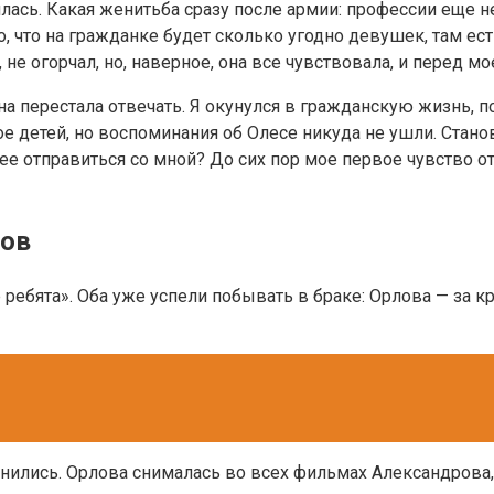
лась. Какая женитьба сразу после армии: профессии еще нет
но, что на гражданке будет сколько угодно девушек, там ес
не огорчал, но, наверное, она все чувствовала, и перед мо
на перестала отвечать. Я окунулся в гражданскую жизнь, п
детей, но воспоминания об Олесе никуда не ушли. Становя
ее отправиться со мной? До сих пор мое первое чувство о
ров
ребята». Оба уже успели побывать в браке: Орлова — за
ились. Орлова снималась во всех фильмах Александрова, н