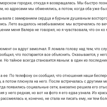
морском городке, откуда я возвращалась. Мы быстро позн
и, но адресами мы обменялись, а потом, когда оба уже бы
крывала с замиранием сердца и бурным душевным восторго
ись. Лето выдалось незабываемое: мы встречались по вече
шении меня Валера не говорил, но я чувствовала, что он к
омент он вдруг замолчал. Я ломала голову над тем, что сл
общил, что постарается все объяснить. Оказывается, у нег
фе. Но тайное всегда становится явным: в один из последн
 а ее. По телефону он сообщил, что отношения наши беспер
ла, а потом плюнула на него. После встречалась с другим
гда появились социальные сети, внезапно решила его отыск
я у него редкая, но вот на фото я его едва узнала. Из кра
ассмеялась и, конечно, не стала ни писать ему, ни тем боле