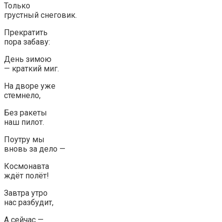
Только
грустный снеговик.
Прекратить
пора забаву:
День зимою
— краткий миг.
На дворе уже
стемнело,
Без ракеты
наш пилот.
Поутру мы
вновь за дело —
Космонавта
ждёт полёт!
Завтра утро
нас разбудит,
А сейчас —