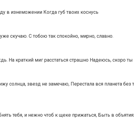
аду в изнеможении Когда губ твоих коснусь
 уже скучаю. С тобою так спокойно, мирно, славно.
дь. На краткий миг расстаться страшно Надеюсь, скоро ты 
вижу солнца, звезд не замечаю, Перестала вся планета без 
обнять тебя, и нежно чтоб к щеке прижаться, Быть в объят