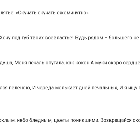
лятье: «Скучать скучать ежеминутно»
 Хочу под губ твоих всевластье! Будь рядом – большего не
душа, Меня печаль опутала, как кокон А муки скоро сердце
лся пеленою, И череда мелькает дней печальных, И я ищу т
клым, небо бледным, цветы поникшими. Возвращайся скор