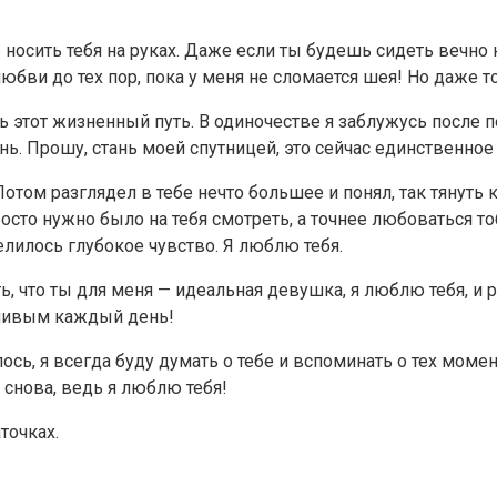
ь носить тебя на руках. Даже если ты будешь сидеть вечн
бви до тех пор, пока у меня не сломается шея! Но даже то
 этот жизненный путь. В одиночестве я заблужусь после пе
нь. Прошу, стань моей спутницей, это сейчас единственное
Потом разглядел в тебе нечто большее и понял, так тянуть к
просто нужно было на тебя смотреть, а точнее любоваться 
елилось глубокое чувство. Я люблю тебя.
ть, что ты для меня — идеальная девушка, я люблю тебя, 
тливым каждый день!
чилось, я всегда буду думать о тебе и вспоминать о тех мом
 снова, ведь я люблю тебя!
точках.