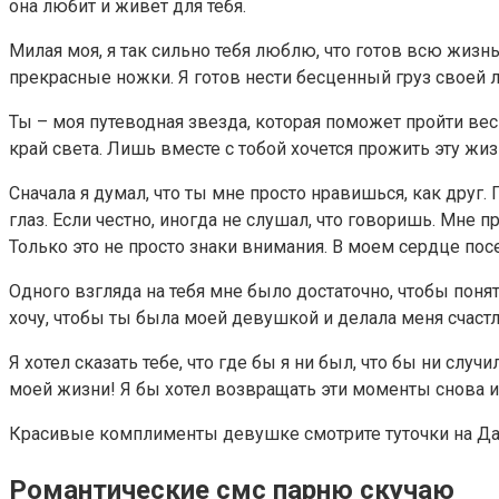
она любит и живет для тебя.
Милая моя, я так сильно тебя люблю, что готов всю жизн
прекрасные ножки. Я готов нести бесценный груз своей лю
Ты – моя путеводная звезда, которая поможет пройти весь
край света. Лишь вместе с тобой хочется прожить эту жиз
Сначала я думал, что ты мне просто нравишься, как друг. 
глаз. Если честно, иногда не слушал, что говоришь. Мне 
Только это не просто знаки внимания. В моем сердце пос
Одного взгляда на тебя мне было достаточно, чтобы поня
хочу, чтобы ты была моей девушкой и делала меня счас
Я хотел сказать тебе, что где бы я ни был, что бы ни слу
моей жизни! Я бы хотел возвращать эти моменты снова и
Красивые комплименты девушке смотрите туточки на Да
Романтические смс парню скучаю