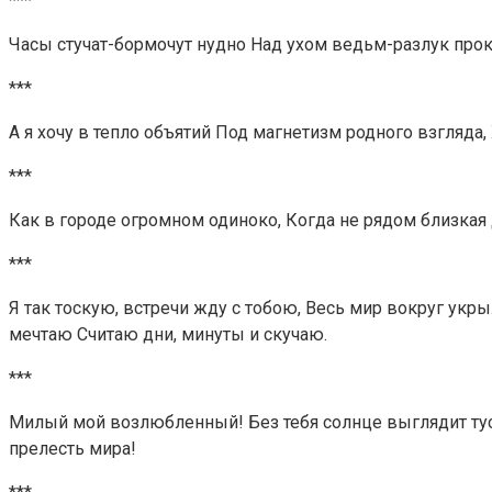
***
Часы стучат-бормочут нудно Над ухом ведьм-разлук прок
***
А я хочу в тепло объятий Под магнетизм родного взгляда,
***
Как в городе огромном одиноко, Когда не рядом близкая 
***
Я так тоскую, встречи жду с тобою, Весь мир вокруг укры
мечтаю Считаю дни, минуты и скучаю.
***
Милый мой возлюбленный! Без тебя солнце выглядит тус
прелесть мира!