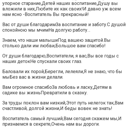
упорное старание,Детей наших воспитание,Душу вы
вложили в них,Любите их как своих!И давно уж всем
нам ясно -Воспитатель Вы прекрасный!
Вас от души благодаримЗа воспитание и заботу.С душой
спокойною мы мчимНа долгую работу…
Знаем, что наши малышиПод вашею защитой.Вы
столько дали им любви,Большое вам спасибо!
От души благодарю,Воспитатели, я вас,Вы все годы с
наших детокНе спускали своих глаз.
Баловали их порой,Берегли, лелеяли,Я не знаю, что бы
мыБез вас в жизни делали.
Вам огромное спасибоЗа любовь и ласку,Детям в
садике вы жизньПревратили в сказку.
За труды поклон вам низкий,Этот путь нелегок так,Вам
счастливой, долгой жизни,И беды вовек не знать!
Воспитатель самый лучший,Вам сегодня скажем мы,И
признаемся в секрете,Очень нам вы дороги.