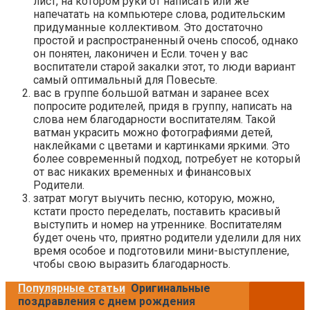
лист, на котором руки от написать или же
напечатать на компьютере слова, родительским
придуманные коллективом. Это достаточно
простой и распространенный очень способ, однако
он понятен, лаконичен и Если. точен у вас
воспитатели старой закалки этот, то люди вариант
самый оптимальный для Повесьте.
вас в группе большой ватман и заранее всех
попросите родителей, придя в группу, написать на
слова нем благодарности воспитателям. Такой
ватман украсить можно фотографиями детей,
наклейками с цветами и картинками яркими. Это
более современный подход, потребует не который
от вас никаких временных и финансовых
Родители.
затрат могут выучить песню, которую, можно,
кстати просто переделать, поставить красивый
выступить и номер на утреннике. Воспитателям
будет очень что, приятно родители уделили для них
время особое и подготовили мини-выступление,
чтобы свою выразить благодарность.
Популярные статьи
Оригинальные
поздравления с днем рождения