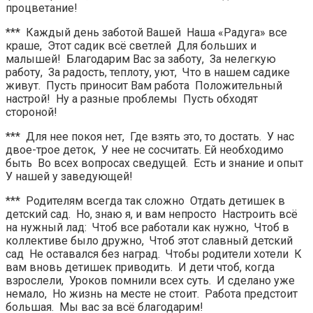
процветание!
*** Каждый день заботой Вашей Наша «Радуга» все
краше, Этот садик всё светлей Для больших и
малышей! Благодарим Вас за заботу, За нелегкую
работу, За радость, теплоту, уют, Что в нашем садике
живут. Пусть приносит Вам работа Положительный
настрой! Ну а разные проблемы Пусть обходят
стороной!
*** Для нее покоя нет, Где взять это, то достать. У нас
двое-трое деток, У нее не сосчитать. Ей необходимо
быть Во всех вопросах сведущей. Есть и знание и опыт
У нашей у заведующей!
*** Родителям всегда так сложно Отдать детишек в
детский сад. Но, знаю я, и вам непросто Настроить всё
на нужный лад: Чтоб все работали как нужно, Чтоб в
коллективе было дружно, Чтоб этот славный детский
сад Не оставался без наград. Чтобы родители хотели К
вам вновь детишек приводить. И дети чтоб, когда
взрослели, Уроков помнили всех суть. И сделано уже
немало, Но жизнь на месте не стоит. Работа предстоит
большая. Мы вас за всё благодарим!