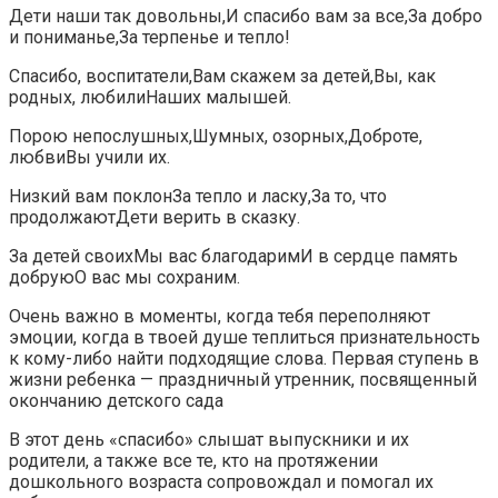
Дети наши так довольны,И спасибо вам за все,За добро
и пониманье,За терпенье и тепло!
Спасибо, воспитатели,Вам скажем за детей,Вы, как
родных, любилиНаших малышей.
Порою непослушных,Шумных, озорных,Доброте,
любвиВы учили их.
Низкий вам поклонЗа тепло и ласку,За то, что
продолжаютДети верить в сказку.
За детей своихМы вас благодаримИ в сердце память
добруюО вас мы сохраним.
Очень важно в моменты, когда тебя переполняют
эмоции, когда в твоей душе теплиться признательность
к кому-либо найти подходящие слова. Первая ступень в
жизни ребенка — праздничный утренник, посвященный
окончанию детского сада
В этот день «спасибо» слышат выпускники и их
родители, а также все те, кто на протяжении
дошкольного возраста сопровождал и помогал их