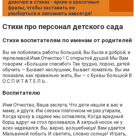
девочке в стихах - яркие и красочные
фразы, чтобы заставить ее
улыбнуться и запомнить навсегда!
Стихи про персонал детского сада
Стихи воспитателям по именам от родителей
Вы не побоялись работы большой, Вы были и доброй, и
терпеливой.Имя Отчество ! С открытой душой Мы Вам
говорим: «Большое спасибо!» Так трудно, порою, детей
обучить — Бывает неслушник, бывает ломатель. Вы им
показали, как правильно жить, Вы — с буквы большой В
О С П И Т А Т Е Л Ь…
Воспитателю
Имя Отчество, Ваша заслуга, Что дети нашли в вас и
маму, и друга. Им слёзки платочком не раз утирали,
Когда кроху в садике мы оставляли, Когда вредный
борщ вдруг на стол проливался, А хитрый носок не у
всех надевался. Вы, верно, волшебница! Вам удаётся
Мальвиной побыть И светить, словно солнце! Играть,