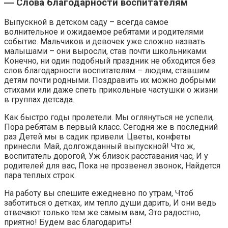
― Слова благодарности воспитателям
Выпускной в детском саду – всегда самое
волнительное и ожидаемое ребятами и родителями
событие. Мальчиков и девочек уже сложно назвать
малышами – они выросли, став почти школьниками.
Конечно, ни один подобный праздник не обходится без
слов благодарности воспитателям – людям, ставшим
детям почти родными. Поздравить их можно добрыми
стихами или даже спеть прикольные частушки о жизни
в группах детсада.
Как быстро годы пролетели. Мы оглянуться не успели,
Пора ребятам в первый класс. Сегодня же в последний
раз Детей мы в садик привели. Цветы, конфеты
принесли. Май, долгожданный выпускной! Что ж,
воспитатель дорогой, Уж близок расставания час, И у
родителей для вас, Пока не прозвенел звонок, Найдется
пара теплых строк.
На работу вы спешите ежедневно по утрам, Чтоб
заботиться о детках, им тепло души дарить, И они ведь
отвечают только тем же самым вам, Это радостно,
приятно! Будем вас благодарить!