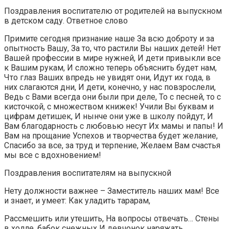
Поздравления воспитателю от родителей на выпускном
в детском саду. Ответное слово
Примите сегодня признание наше За всю доброту и за
опытность Вашу, За то, что растили Вы наших детей! Нет
Вашей профессии в мире нужней, И дети привыкли все
к Вашим рукам, И сложно теперь объяснить будет нам,
Что глаз Ваших впредь не увидят они, Идут их года, в
них слагаются дни, И дети, конечно, у нас повзрослели,
Ведь с Вами всегда они были при деле, То с песней, то с
кисточкой, с множеством книжек! Учили Вы буквам и
цифрам детишек, И нынче они уже в школу пойдут, И
Вам благодарность с любовью несут Их мамы и папы! И
Вам на прощание Успехов и творчества будет желание,
Спасибо за все, за труд и терпение, Желаем Вам счастья
мы все с вдохновением!
Поздравления воспитателям на выпускной
Нету должности важнее – Заместитель наших мам! Все
и знает, и умеет: Как уладить тарарам,
Рассмешить или утешить, На вопросы отвечать… Стены
в холле, бабок снежных И девчонок наряжать…