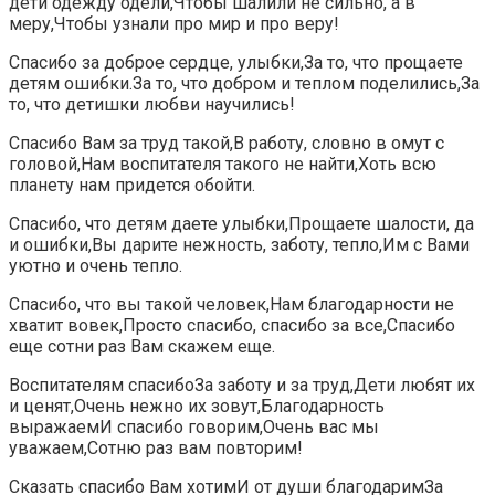
дети одежду одели,Чтобы шалили не сильно, а в
меру,Чтобы узнали про мир и про веру!
Спасибо за доброе сердце, улыбки,За то, что прощаете
детям ошибки.За то, что добром и теплом поделились,За
то, что детишки любви научились!
Спасибо Вам за труд такой,В работу, словно в омут с
головой,Нам воспитателя такого не найти,Хоть всю
планету нам придется обойти.
Спасибо, что детям даете улыбки,Прощаете шалости, да
и ошибки,Вы дарите нежность, заботу, тепло,Им с Вами
уютно и очень тепло.
Спасибо, что вы такой человек,Нам благодарности не
хватит вовек,Просто спасибо, спасибо за все,Спасибо
еще сотни раз Вам скажем еще.
Воспитателям спасибоЗа заботу и за труд,Дети любят их
и ценят,Очень нежно их зовут,Благодарность
выражаемИ спасибо говорим,Очень вас мы
уважаем,Сотню раз вам повторим!
Сказать спасибо Вам хотимИ от души благодаримЗа