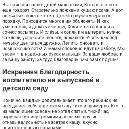
Вы приняли наших детей малышами, Которые плохо
еще говорят. Старательно ложками кушают сами, А вот
одеваться пока не хотят. Детей приучая усердно к
порядку, Приходится многое им объяснять: И как
умываться, и делать зарядку, Ходить на горшок и в
сончас засыпать. И слёзы, и сопли им вытереть нужно,
Отвлечь, успокоить, понять, пожалеть. Учить, как под
музыку двигаться дружно, Лепить, рисовать и
немножечко петь! И мамы спокойно идут на работу, Мы
знаем – в надёжных руках малыши. За вашу любовь и
за вашу заботу, За труд благодарны мы вам от души!
Искренняя благодарность
воспитателю на выпускной в
детском саду
Конечно, каждый родитель знает, что его ребенок не
всегда вел себя в детском саду тихо и примерно. Кто-то
из мальчишек совсем не хотел спать в тихий час,
нарушая тишину громкими песнями, другие ―
отказывались есть на завтрак кашу, вкусно
приготовленную поварами