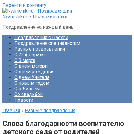
Перейти к контенту
Nyamchiki.ru - Поздравляшки
Поздравления на каждый день
Поздравления с Пасхой
Поздравления специалистам
Разные поздравления
С 23 февраля
С 8 марта
С днем матери
С днем рождения
С днем Учителя
С новым годом
С юбилеем
Со свадьбой
Новости
Главная
»
Разные поздравления
Слова благодарности воспитателю
детского сада от родителей