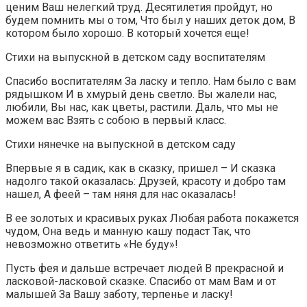
ценим Ваш нелегкий труд. Десятилетия пройдут, но
будем помнить мы о том, Что был у наших деток дом, В
котором было хорошо. В который хочется еще!
Стихи на выпускной в детском саду воспитателям
Спасибо воспитателям За ласку и тепло. Нам было с вам
рядышком И в хмурый день светло. Вы жалели нас,
любили, Вы нас, как цветы, растили. Даль, что мы не
можем вас Взять с собою в первый класс.
Стихи нянечке на выпускной в детском саду
Впервые я в садик, как в сказку, пришел – И сказка
надолго такой оказалась: Друзей, красоту и добро там
нашел, А феей – там няня для нас оказалась!
В ее золотых и красивых руках Любая работа покажется
чудом, Она ведь и манную кашу подаст Так, что
невозможно ответить «Не буду»!
Пусть фея и дальше встречает людей В прекрасной и
ласковой-ласковой сказке. Спасибо от мам Вам и от
малышей За Вашу заботу, терпенье и ласку!