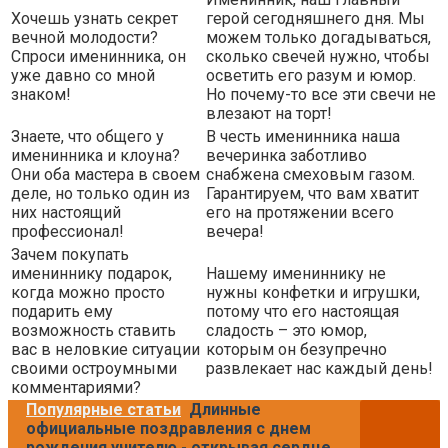
Хочешь узнать секрет
герой сегодняшнего дня. Мы
вечной молодости?
можем только догадываться,
Спроси именинника, он
сколько свечей нужно, чтобы
уже давно со мной
осветить его разум и юмор.
знаком!
Но почему-то все эти свечи не
влезают на торт!
Знаете, что общего у
В честь именинника наша
именинника и клоуна?
вечеринка заботливо
Они оба мастера в своем
снабжена смеховым газом.
деле, но только один из
Гарантируем, что вам хватит
них настоящий
его на протяжении всего
профессионал!
вечера!
Зачем покупать
имениннику подарок,
Нашему имениннику не
когда можно просто
нужны конфетки и игрушки,
подарить ему
потому что его настоящая
возможность ставить
сладость – это юмор,
вас в неловкие ситуации
которым он безупречно
своими остроумными
развлекает нас каждый день!
комментариями?
Популярные статьи
Длинные
официальные поздравления с днем
рождения учителю - открывая сердце