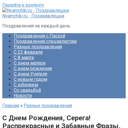
Перейти к контенту
Nyamchiki.ru - Поздравляшки
Поздравления на каждый день
Поздравления с Пасхой
Поздравления специалистам
Разные поздравления
С 23 февраля
С 8 марта
С днем матери
С днем рождения
С днем Учителя
С новым годом
С юбилеем
Со свадьбой
Новости
Главная
»
Разные поздравления
С Днем Рождения, Серега!
Распрекрасные и Забавные Фразы,