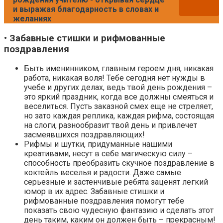
и выражая благодарность в словах и
желаниях
• Забавные стишки и рифмованные
поздравления
Быть именинником, главным героем дня, никакая
работа, никакая воля! Тебе сегодня нет нужды в
учебе и других делах, ведь твой день рождения –
это яркий праздник, когда все должны смеяться и
веселиться. Пусть заказной смех еще не стреляет,
но зато каждая реплика, каждая рифма, состоящая
на слоги, разнообразит твой день и привлечет
засмеявшихся поздравляющих!
Рифмы и шутки, придуманные нашими
креативами, несут в себе магическую силу –
способность преобразить скучное поздравление в
коктейль веселья и радости. Даже самые
серьезные и застенчивые ребята заценят легкий
юмор в их адрес. Забавные стишки и
рифмованные поздравления помогут тебе
показать свою чудесную фантазию и сделать этот
день таким, каким он должен быть – прекрасным!