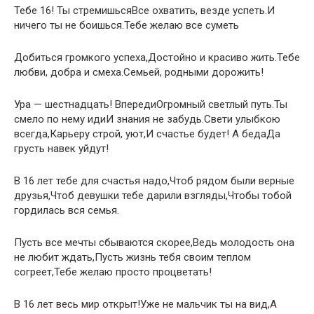
Тебе 16! Ты стремишьсяВсе охватить, везде успеть.И
ничего ты не боишься.Тебе желаю все суметь
Добиться громкого успеха,Достойно и красиво жить.Тебе
любви, добра и смеха.Семьей, родными дорожить!
Ура — шестнадцать! ВпередиОгромный светлый путь.Ты
смело по нему идиИ знания не забудь.Свети улыбкою
всегда,Карьеру строй, уют,И счастье будет! А бедаДа
грусть навек уйдут!
В 16 лет тебе для счастья надо,Чтоб рядом были верные
друзья,Чтоб девушки тебе дарили взгляды,Чтобы тобой
гордилась вся семья.
Пусть все мечты сбываются скорее,Ведь молодость она
не любит ждать,Пусть жизнь тебя своим теплом
согреет,Тебе желаю просто процветать!
В 16 лет весь мир открыт!Уже не мальчик ты на вид,А