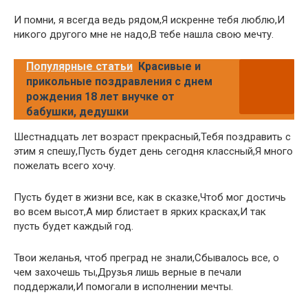
И помни, я всегда ведь рядом,Я искренне тебя люблю,И
никого другого мне не надо,В тебе нашла свою мечту.
Популярные статьи
Красивые и
прикольные поздравления с днем
рождения 18 лет внучке от
бабушки, дедушки
Шестнадцать лет возраст прекрасный,Тебя поздравить с
этим я спешу,Пусть будет день сегодня классный,Я много
пожелать всего хочу.
Пусть будет в жизни все, как в сказке,Чтоб мог достичь
во всем высот,А мир блистает в ярких красках,И так
пусть будет каждый год.
Твои желанья, чтоб преград не знали,Сбывалось все, о
чем захочешь ты,Друзья лишь верные в печали
поддержали,И помогали в исполнении мечты.