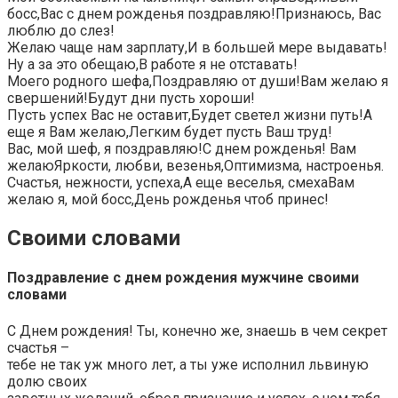
босс,Вас с днем рожденья поздравляю!Признаюсь, Вас
люблю до слез!
Желаю чаще нам зарплату,И в большей мере выдавать!
Ну а за это обещаю,В работе я не отставать!
Моего родного шефа,Поздравляю от души!Вам желаю я
свершений!Будут дни пусть хороши!
Пусть успех Вас не оставит,Будет светел жизни путь!А
еще я Вам желаю,Легким будет пусть Ваш труд!
Вас, мой шеф, я поздравляю!С днем рожденья! Вам
желаюЯркости, любви, везенья,Оптимизма, настроенья.
Счастья, нежности, успеха,А еще веселья, смехаВам
желаю я, мой босс,День рожденья чтоб принес!
Своими словами
Поздравление с днем рождения мужчине своими
словами
С Днем рождения! Ты, конечно же, знаешь в чем секрет
счастья –
тебе не так уж много лет, а ты уже исполнил львиную
долю своих