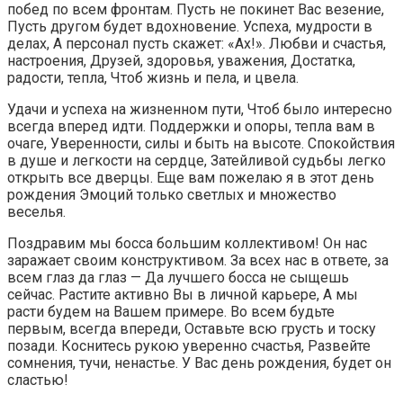
побед по всем фронтам. Пусть не покинет Вас везение,
Пусть другом будет вдохновение. Успеха, мудрости в
делах, А персонал пусть скажет: «Ах!». Любви и счастья,
настроения, Друзей, здоровья, уважения, Достатка,
радости, тепла, Чтоб жизнь и пела, и цвела.
Удачи и успеха на жизненном пути, Чтоб было интересно
всегда вперед идти. Поддержки и опоры, тепла вам в
очаге, Уверенности, силы и быть на высоте. Спокойствия
в душе и легкости на сердце, Затейливой судьбы легко
открыть все дверцы. Еще вам пожелаю я в этот день
рождения Эмоций только светлых и множество
веселья.
Поздравим мы босса большим коллективом! Он нас
заражает своим конструктивом. За всех нас в ответе, за
всем глаз да глаз — Да лучшего босса не сыщешь
сейчас. Растите активно Вы в личной карьере, А мы
расти будем на Вашем примере. Во всем будьте
первым, всегда впереди, Оставьте всю грусть и тоску
позади. Коснитесь рукою уверенно счастья, Развейте
сомнения, тучи, ненастье. У Вас день рождения, будет он
сластью!