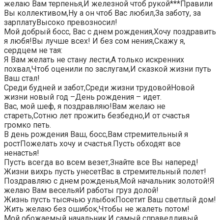
желаю Вам терпенья,И железной чтоб рукой***Правили
Вы коллективом,Ну а он чтоб Вас любил,За заботу, за
зарплатуВысоко превозносил!
Мой добрый босс, Вас с днем рождения,Хочу поздравить
я любя!Вы лучше всех! И без сом нения,Скажу я,
сердцем не тая:
Я Вам желать не стану лести,А только искренних
похвал,Чтоб оценили по заслугам,И сказкой жизни путь
Ваш стал!
Среди будней и забот,Среди жизни трудовойНовой
жизни новый год –День рождения – идет.
Вас, мой шеф, я поздравляю!Вам желаю не
стареть,Сотню лет прожить безбедно,И от счастья
громко петь.
В день рождения Ваш, босс,Вам стремительный я
ростПожелать хочу и счастья.Пусть обходят все
ненастья!
Пусть всегда во всем везет,Знайте все Вы наперед!
Жизни вихрь пусть унесетВас в стремительный полет!
Поздравляю с днем рожденья,Мой начальник золотой!Я
желаю Вам весельяИ работы груз долой!
Жизнь пусть тысячью улыбокПосетит Ваш светлый дом!
Жить желаю без ошибок,Чтобы не жалеть потом!
Мой обожаемый начальник,И самый справедливый