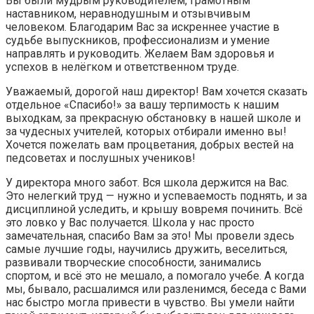
Вы были мудрым руководителем, грамотным
наставником, неравнодушным и отзывчивым
человеком. Благодарим Вас за искреннее участие в
судьбе выпускников, профессионализм и умение
направлять и руководить. Желаем Вам здоровья и
успехов в нелёгком и ответственном труде.
Уважаемый, дорогой наш директор! Вам хочется сказать
отдельное «Спасибо!» за вашу терпимость к нашим
выходкам, за прекрасную обстановку в нашей школе и
за чудесных учителей, которых отбирали именно вы!
Хочется пожелать вам процветания, добрых вестей на
педсоветах и послушных учеников!
У директора много забот. Вся школа держится на Вас.
Это нелегкий труд — нужно и успеваемость поднять, и за
дисциплиной уследить, и крышу вовремя починить. Всё
это ловко у Вас получается. Школа у нас просто
замечательная, спасибо Вам за это! Мы провели здесь
самые лучшие годы, научились дружить, веселиться,
развивали творческие способности, занимались
спортом, и всё это не мешало, а помогало учебе. А когда
мы, бывало, расшалимся или разленимся, беседа с Вами
нас быстро могла привести в чувство. Вы умели найти