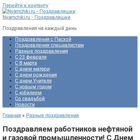
Перейти к контенту
Nyamchiki.ru - Поздравляшки
Поздравления на каждый день
Поздравления с Пасхой
Поздравления специалистам
Разные поздравления
С 23 февраля
С 8 марта
С днем матери
С днем рождения
С днем Учителя
С новым годом
С юбилеем
Со свадьбой
Новости
Главная
»
Разные поздравления
Поздравляем работников нефтяной
и газовой промышленности! С Днем