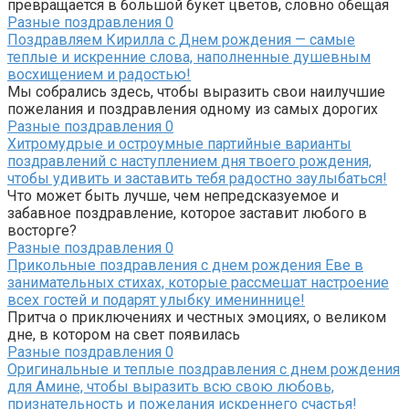
превращается в большой букет цветов, словно обещая
Разные поздравления
0
Поздравляем Кирилла с Днем рождения — самые
теплые и искренние слова, наполненные душевным
восхищением и радостью!
Мы собрались здесь, чтобы выразить свои наилучшие
пожелания и поздравления одному из самых дорогих
Разные поздравления
0
Хитромудрые и остроумные партийные варианты
поздравлений с наступлением дня твоего рождения,
чтобы удивить и заставить тебя радостно заулыбаться!
Что может быть лучше, чем непредсказуемое и
забавное поздравление, которое заставит любого в
восторге?
Разные поздравления
0
Прикольные поздравления с днем рождения Еве в
занимательных стихах, которые рассмешат настроение
всех гостей и подарят улыбку имениннице!
Притча о приключениях и честных эмоциях, о великом
дне, в котором на свет появилась
Разные поздравления
0
Оригинальные и теплые поздравления с днем рождения
для Амине, чтобы выразить всю свою любовь,
признательность и пожелания искреннего счастья!