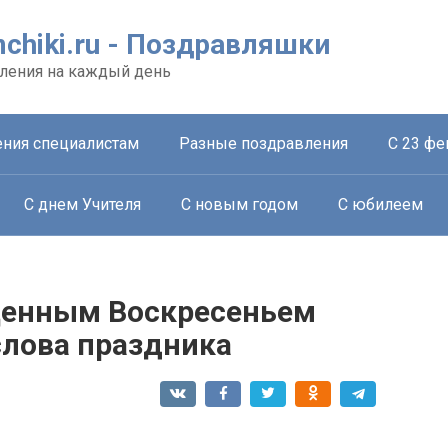
chiki.ru - Поздравляшки
ления на каждый день
ния специалистам
Разные поздравления
С 23 фе
С днем Учителя
С новым годом
С юбилеем
щенным Воскресеньем
слова праздника