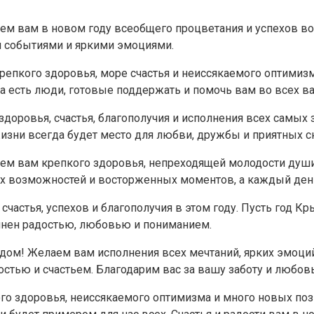
м вам в новом году всеобщего процветания и успехов во 
и событиями и яркими эмоциями.
крепкого здоровья, море счастья и неиссякаемого оптимиз
да есть люди, готовые поддержать и помочь вам во всех в
доровья, счастья, благополучия и исполнения всех самых 
 жизни всегда будет место для любви, дружбы и приятных 
ем вам крепкого здоровья, непреходящей молодости души 
х возможностей и восторженных моментов, а каждый ден
частья, успехов и благополучия в этом году. Пусть год К
лнен радостью, любовью и пониманием.
ом! Желаем вам исполнения всех мечтаний, ярких эмоций 
остью и счастьем. Благодарим вас за вашу заботу и любов
го здоровья, неиссякаемого оптимизма и много новых поз