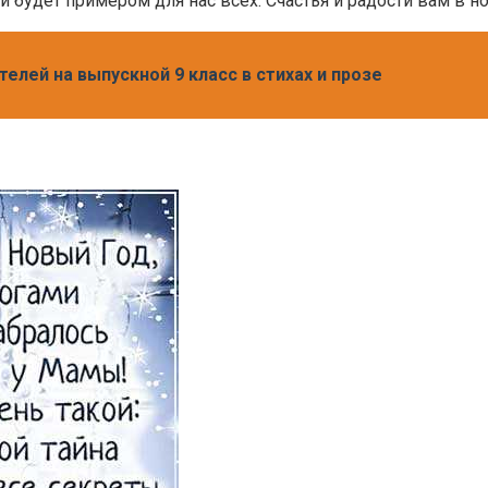
и будет примером для нас всех. Счастья и радости вам в н
елей на выпускной 9 класс в стихах и прозе