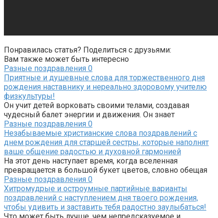
Понравилась статья? Поделиться с друзьями:
Вам также может быть интересно
Разные поздравления
0
Приятные и душевные слова для торжественного дня
рождения наставнику и нереально здоровому учителю
физкультуры!
Он учит детей ворковать своими телами, создавая
чудесный балет энергии и движения. Он знает
Разные поздравления
0
Незабываемые христианские слова поздравлений с
днем рождения для старшей сестры, которые наполнят
ваше общение радостью и духовной гармонией
На этот день наступает время, когда вселенная
превращается в большой букет цветов, словно обещая
Разные поздравления
0
Хитромудрые и остроумные партийные варианты
поздравлений с наступлением дня твоего рождения,
чтобы удивить и заставить тебя радостно заулыбаться!
Что может быть лучше, чем непредсказуемое и