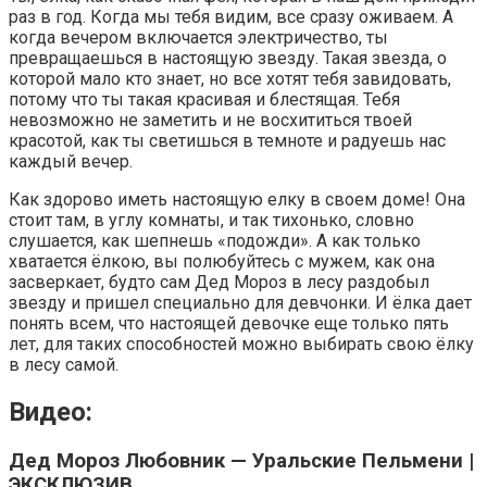
раз в год. Когда мы тебя видим, все сразу оживаем. А
когда вечером включается электричество, ты
превращаешься в настоящую звезду. Такая звезда, о
которой мало кто знает, но все хотят тебя завидовать,
потому что ты такая красивая и блестящая. Тебя
невозможно не заметить и не восхититься твоей
красотой, как ты светишься в темноте и радуешь нас
каждый вечер.
Как здорово иметь настоящую елку в своем доме! Она
стоит там, в углу комнаты, и так тихонько, словно
слушается, как шепнешь «подожди». А как только
хватается ёлкою, вы полюбуйтесь с мужем, как она
засверкает, будто сам Дед Мороз в лесу раздобыл
звезду и пришел специально для девчонки. И ёлка дает
понять всем, что настоящей девочке еще только пять
лет, для таких способностей можно выбирать свою ёлку
в лесу самой.
Видео:
Дед Мороз Любовник — Уральские Пельмени |
ЭКСКЛЮЗИВ