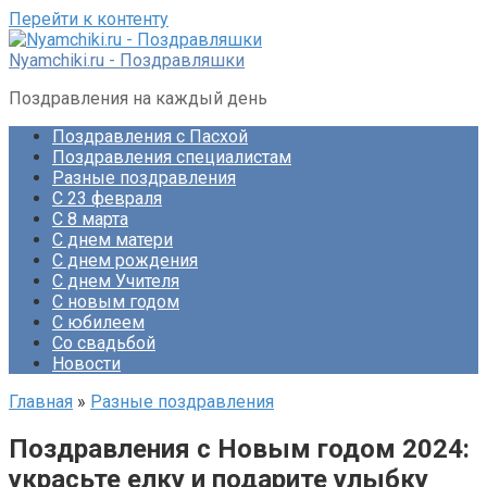
Перейти к контенту
Nyamchiki.ru - Поздравляшки
Поздравления на каждый день
Поздравления с Пасхой
Поздравления специалистам
Разные поздравления
С 23 февраля
С 8 марта
С днем матери
С днем рождения
С днем Учителя
С новым годом
С юбилеем
Со свадьбой
Новости
Главная
»
Разные поздравления
Поздравления с Новым годом 2024:
украсьте елку и подарите улыбку