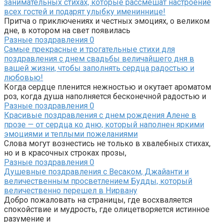
занимательных стихах, которые рассмешат настроение
всех гостей и подарят улыбку имениннице!
Притча о приключениях и честных эмоциях, о великом
дне, в котором на свет появилась
Разные поздравления
0
Самые прекрасные и трогательные стихи для
поздравления с днем свадьбы величайшего дня в
вашей жизни, чтобы заполнять сердца радостью и
любовью!
Когда сердце пленится нежностью и окутает ароматом
роз, когда душа наполняется бесконечной радостью и
Разные поздравления
0
Красивые поздравления с днем рождения Алене в
прозе — от сердца ко дню, который наполнен яркими
эмоциями и теплыми пожеланиями
Слова могут вознестись не только в хвалебных стихах,
но и в красочных строках прозы,
Разные поздравления
0
Душевные поздравления с Весаком, Джайанти и
величественным просветлением Будды, который
величественно перешел в Нирвану
Добро пожаловать на страницы, где восхваляется
спокойствие и мудрость, где олицетворяется истинное
разумение и