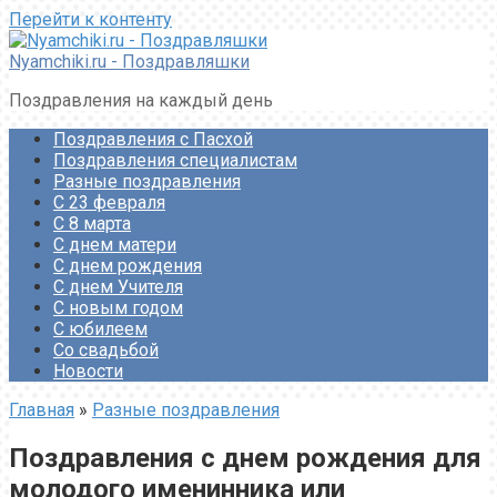
Перейти к контенту
Nyamchiki.ru - Поздравляшки
Поздравления на каждый день
Поздравления с Пасхой
Поздравления специалистам
Разные поздравления
С 23 февраля
С 8 марта
С днем матери
С днем рождения
С днем Учителя
С новым годом
С юбилеем
Со свадьбой
Новости
Главная
»
Разные поздравления
Поздравления с днем рождения для
молодого именинника или