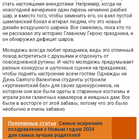
стать настоящими анекдотами. Например, когда на
новогодней вечеринке один парень нечаянно разбил
шар, и вместо того, чтобы заменить его, он взял пустой
шампанский бокал и втирал людям, что это новый
дизайн воздушного шарика. Все смеялись, пока кто-то
не рассказал эту историю Главному Герою праздника, и
он обнаружил дефицит шаров.
Молодежь всегда любит праздники, ведь это отличный
повод встретиться с друзьями и отдохнуть от
повседневной рутины. И часто молодежь придумывает
разные конкурсы и шуточные сценки на праздниках,
чтобы поднять настроение всем гостям. Однажды на
День Святого Валентина студенты устроили
«куртизантский бал» для своих однокурсников, на
котором они все были одеты в старинные костюмы и
играли роли галантных кавалеров и изящных дам. Все
были в восторге от этой забавы, потому что это было
необычно и очень забавно.
Популярные статьи
Самые искренние
поздравления с Новым годом 2024
для самых лучших родителей