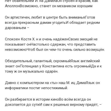
Нет обаятельней И. на ДанилаОн строен и красив, как
АполлонВозможно, станет он механиком хорошим
Он артистичен, любит в центре быть вниманьяГотов
всегда прекрасным дамам угодитьИ обладает редким
дарованьем –
Спокоен Костя Х. н и очень надёженСвоих эмоций не
показывает онНастолько сдержан, что представить
невозможноЧтоб был он чем-то очень сильно возмущён.
Обходительный, галантный, скромныйЯзык английский
знает онПотенциал у Константина есть огромныйДа и к
тому ж он музыкально одарён.
Давно с компьютером на «ты» наш М. иц ДимаЯзык он
информатики постиг непостижимый.
Он разбирается в истории киноВо всём всегда он
докопается до сутиИ сам к решенью верному придёт, –