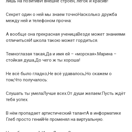
лишь на позитивИ внешне строен, лёгок и красив!
Секрет один о ней мы знаем точноНасколько дружба
между ней и телефоном прочна:
А вообще она прекрасная ученицаВезде может знаниями
отличитьсяИ школа такою может гордиться.
Темноглазая такая,Да и имя ей – «морская».Марина –
стойкая душа,До чего ж ты хороша!
Не всё было гладко,Не всё удавалось,Но скажем о
том,Что получалось:
Слушать ты умелаЛучше всех.От души желаем:Пусть ждёт
тебя успех.
В нём пропадает артистический талантА в информатике
Глеб просто генийНе променял на виртуальную.