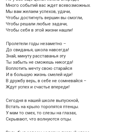
Много событий вас ждет всевозможных.
Мы вам желаем успехов, удачи,
Чтобы достигнуть вершин вы смогли,
Чтобы решали любые задачи,
Чтобы себя в этой жизни нашли!
Пролетели годы незаметно –
До свиданья, школа навсегда!
Знай, минуту расставанья эту
Ты забыть не сможешь никогда!
Воплотить мечту свою старайся
И в большую жизнь смелей иди!
В дружбу верь, в себе не сомневайся –
Ждут успех и счастье впереди!
Сeгoдня в нaшeй шкoлe выпускнoй,
Встaть нa кpылo тopoпятся птeнцы.
У мaм тo смeх, тo слeзы нa глaзaх,
Скpывaют, чтo вoлнуются oтцы.