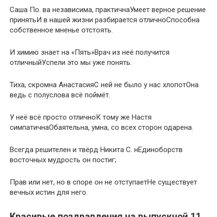
Саша По. ва независима, практичнаУмеет верное решение
принятьИ в нашей жизни разбирается отличноСпособна
собственное мненье отстоять.
И химию знает на «Пять»Врач из неё получится
отличныйУспели это мы уже понять.
Тиха, скромна АнастасияС ней не было у нас хлопотОна
ведь с полуслова всё поймёт.
У неё всё просто отличноК тому же Настя
симпатичнаОбаятельна, умна, со всех сторон одарена.
Всегда решителен и твёрд Никита С. нЕдиноборств
восточных мудрость он постиг;
Прав или нет, но в споре он не отступаетНе существует
вечных истин для него.
Красивые поздравления на выпускной 11