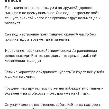
класса
Его отличают пытливость, ум и альтруизмЗдоровое
питание и ко всему внимание. Она под настроение поёт,
танцует, скачетА часто без причины вдруг возьмёт да и
заплачет
Она под настроение поёт, танцует, скачетА часто без
причины вдруг возьмёт да и заплачет.
Ира пленяет всех спокойствием своим,Из равновесия
редко выходит.Вот только жаль, что временамиК ней
меланхолия приходит.
Если из характера обидчивость убратьТо будет всё у тебя
в жизни на «пять».
Труднее, чем другим, ему по жизни побеждатьНо главный
экзамен – на стойкость – он сдал уже на «Пять».
Он уважителен, ответственен, заботливВсегда настроен