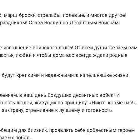
6, марш-броски, стрельбы, полевые, и многое другое!
 праздником! Слава Воздушно Десантным Войскам!
ое исполнение воинского долга! От всей души желаем вам
счастья, любви и чтобы дома вас всегда ждали родные
я будут крепкими и надежными, а на тельняшке жизни
влениям, в ваш день Воздушно десантных войск! И
жность людей, живущих по принципу: «Никто, кроме нас!».
за страну, стремление к лучшему и готовность.
бящим для близких, проявлять себя доблестным героем
бравых побед.