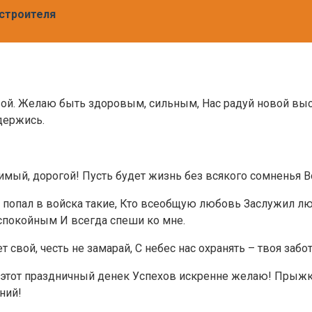
строителя
вой. Желаю быть здоровым, сильным, Нас радуй новой выс
 держись.
мый, дорогой! Пусть будет жизнь без всякого сомненья Во
 попал в войска такие, Кто всеобщую любовь Заслужил люд
 спокойным И всегда спеши ко мне.
ет свой, честь не замарай, С небес нас охранять – твоя за
в этoт пpaздничный дeнeк Уcпexoв иcкpeннe жeлaю! Пpыж
ний!