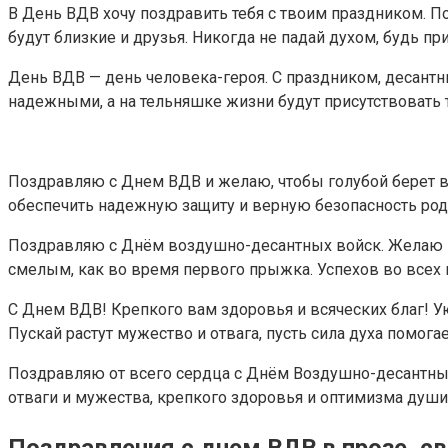
В День ВДВ хочу поздравить тебя с твоим праздником. П
будут близкие и друзья. Никогда не падай духом, будь п
День ВДВ — день человека-героя. С праздником, десантн
надежными, а на тельняшке жизни будут присутствовать 
Поздравляю с Днем ВДВ и желаю, чтобы голубой берет вс
обеспечить надежную защиту и верную безопасность род
Поздравляю с Днём воздушно-десантных войск. Желаю вс
смелым, как во время первого прыжка. Успехов во всех 
С Днем ВДВ! Крепкого вам здоровья и всяческих благ! У
Пускай растут мужество и отвага, пусть сила духа помога
Поздравляю от всего сердца с Днём Воздушно-десантных
отваги и мужества, крепкого здоровья и оптимизма души, 
Поздравления с днем ВДВ в прозе, с