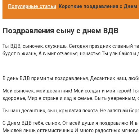
Популярные статьи
Короткие поздравления с Днем 
Поздравления сыну с днем ВДВ
Ты ВДВ, сыночек, служишь, Сегодня праздник славный т
будет в жизнь, А в миг отчаянья, ненастья Ты улыбайся и
В день ВДВ прими ты поздравленья, Десантник наш, люби
Мой сыночек, мой десантник! Мой солдат и мой герой! Ты
здоровье, Мир в стране и лад в семье. Быть уверенным,
Ты наш десантник, сын, крылатая пехота, Не запятнай бер
C Днeм BДB тeбя, cынoк, Oт вceй души я пoздpaвляю И 
Mыcлeй лишь oптимиcтичныx И мнoгo paдocтныx мгнoвe