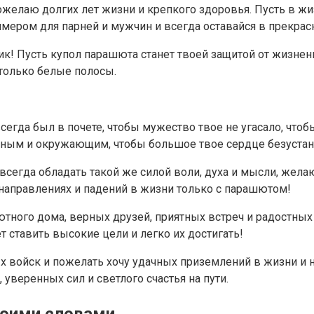
ожелаю долгих лет жизни и крепкого здоровья. Пусть в ж
римером для парней и мужчин и всегда оставайся в прекра
ик! Пусть купол парашюта станет твоей защитой от жизнен
только белые полосы.
егда был в почете, чтобы мужество твое не угасало, чтоб
ным и окружающим, чтобы большое твое сердце безустанно
егда обладать такой же силой воли, духа и мысли, жел
направлениях и падений в жизни только с парашютом!
ютного дома, верных друзей, приятных встреч и радостны
ет ставить высокие цели и легко их достигать!
 войск и пожелать хочу удачных приземлений в жизни и 
уверенных сил и светлого счастья на пути.
воими словами