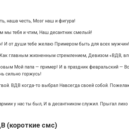
ь, наша честь, Мозг наш и фигура!
 мы тебя и чтим, Наш десантник смелый!
чин! И от души тебе желаю Примером быть для всех мужчин
, Как главным жизненным стремлением, Девизом «ВДВ, вп
овым Мой папа — пример! И в праздник февральский — Во
нь сильно горжусь!
вой. ВДВ когда-то выбрал Навсегда своей собой. Пожелаю
рмии у нас ты был, И в десантником служил. Прыгал лихо 
В (короткие смс)