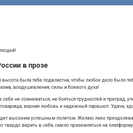
оссии в прозе
ысота была тебе подвластна, чтобы любое дело было тебе 
азма, воодушевления, силы и боевого духа!
ебе не сомневаться, не бояться трудностей и преград, упо
о товарища, верная любовь и надежный парашют. Удачи, зд
ет высоким успешным полетом. Желаю лихо преодолевать 
твердо верить в себя, смело приземляться на платформу