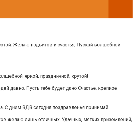
отой. Желаю подвигов и счастья, Пускай волшебной
лшебной, яркой, праздничной, крутой!
ей давно. Пусть тебе будет дано Счастье, крепкое
бота, С днем ВДВ сегодня поздравленья принимай.
кoв жeлaю лишь oтличныx, Удaчныx, мягкиx пpизeмлeний,