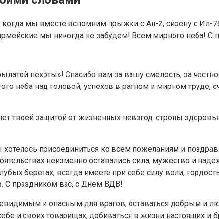
нь когда мы вместе вспомним прыжки с Ан-2, сирену с Ил-7
 армейские мы никогда не забудем! Всем мирного неба! С
латой пехоты»! Спасибо вам за вашу смелость, за честн
ого неба над головой, успехов в ратном и мирном труде, 
анет твоей защитой от жизненных невзгод, стропы здоровь
 бы хотелось присоединиться ко всем пожеланиям и поздра
тоятельствах неизменно оставались сила, мужество и наде
бых беретах, всегда имеете при себе силу воли, гордость 
в. С праздником вас, с Днем ВДВ!
евидимым и опасным для врагов, оставаться добрым и лю
себе и своих товарищах, добиваться в жизни настоящих и 