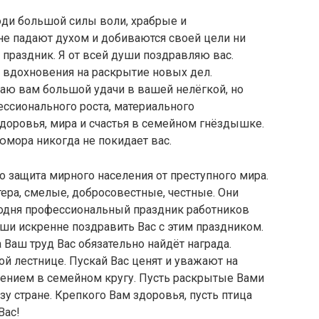
юди большой силы воли, храбрые и
не падают духом и добиваются своей цели ни
аш праздник. Я от всей души поздравляю вас.
вдохновения на раскрытие новых дел.
ю вам большой удачи в вашей нелёгкой, но
ессионального роста, материального
здоровья, мира и счастья в семейном гнёздышке.
юмора никогда не покидает вас.
о защита мирного населения от преступного мира.
ера, смелые, добросовестные, честные. Они
годня профессиональный праздник работников
уши искренне поздравить Вас с этим праздником.
 Ваш труд Вас обязательно найдёт награда.
й лестнице. Пускай Вас ценят и уважают на
рпением в семейном кругу. Пусть раскрытые Вами
у стране. Крепкого Вам здоровья, пусть птица
Вас!