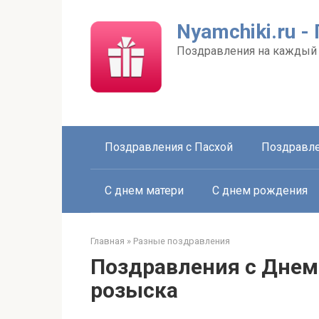
Перейти
к
Nyamchiki.ru 
контенту
Поздравления на каждый
Поздравления с Пасхой
Поздравле
С днем матери
С днем рождения
Главная
»
Разные поздравления
Поздравления с Днем
розыска