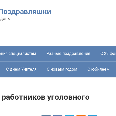
- Поздравляшки
 день
ния специалистам
Разные поздравления
С 23 фе
С днем Учителя
С новым годом
С юбилеем
 работников уголовного