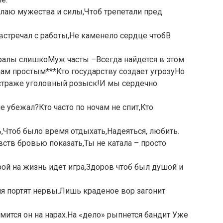
елаю мужества и силы,Чтоб трепетали пред
встречал с работы,Не каменело сердце чтобВ
вралы слишкоМуж часты –Всегда найдется в этом
ам простым***Кто государству создает угрозуНо
а страже уголовный розыск!И мы сердечно
не убежал?Кто часто по ночам не спит,Кто
ь,Чтоб было время отдыхать,Надеяться, любить.
вств бровью показать,Ты не катала – просто
й на жизнь идет игра,Здоров чтоб был душой и
 портят нервы.Лишь краденое вор загонит
ится он на нарах.На «дело» рыпнется бандит Уже