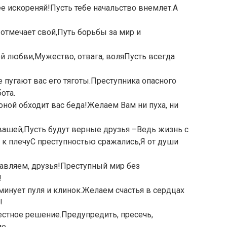
ее искореняй!Пусть тебе начальство внемлет.А
тмечает свой,Путь борьбы за мир и
й любви,Мужество, отвага, воляПусть всегда
 пугают вас его тяготы.Преступника опасного
ота.
роной обходит вас беда!Желаем Вам ни пуха, ни
вашей,Пусть будут верные друзья –Ведь жизнь с
 к плечуС преступностью сражались,Я от души
авляем, друзья!Преступный мир без
!
минует пуля и клинок.Желаем счастья в сердцах
!
естное решение.Предупредить, пресечь,
е.