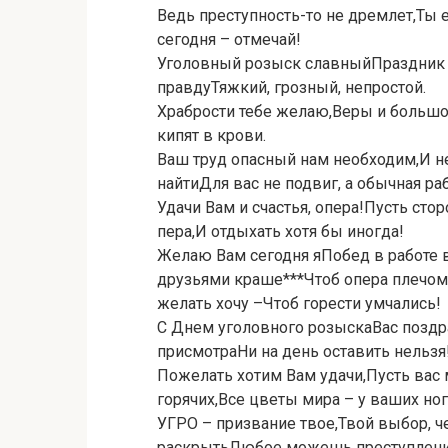
Ведь преступность-то не дремлет,Ты 
сегодня – отмечай!
Уголовный розыск славныйПраздник о
правдуТяжкий, грозный, непростой.
Храбрости тебе желаю,Веры и большо
кипят в крови.
Ваш труд опасный нам необходим,И не
найтиДля вас не подвиг, а обычная раб
Удачи Вам и счастья, опера!Пусть сто
пера,И отдыхать хотя бы иногда!
Желаю Вам сегодня яПобед в работе 
друзьями краше***Чтоб опера плечом
желать хочу –Чтоб горести умчались!
С Днем уголовного розыскаВас поздр
присмотраНи на день оставить нельзя
Пожелать хотим Вам удачи,Пусть вас 
горячих,Все цветы мира – у ваших ног
УГРО – призвание твое,Твой выбор, ч
раскрытьЛюбое можешь преступлени