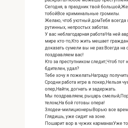
Сегодня, в праздник твой большой,Ж
тобойВсе криминальные громилы.
Желаю, чтоб уютный домТебя всегда 
рутинных, непростых заботах.
У вас неблагодарная работа!На ней а
мире кто-то,Кто жить мешает граждан
доказать сумели вы не раз:Всегда н
поздравляем вас!
Кто за преступником следит,Чтоб тот 
бдителен, удал?
Тебе хочу я пожелатьНаграду получит
Сродни работа игре в покер,Нельзя чу
опер,Найти, догнать и задержать.
Мы поздравляем, рыцарь смелый,Поро
телом,На бой готовы опера!
Злодеи-милиционерыВорью все время
Глядишь, уже сидит на зоне.
Пошарит вор в чужих карманахУже том