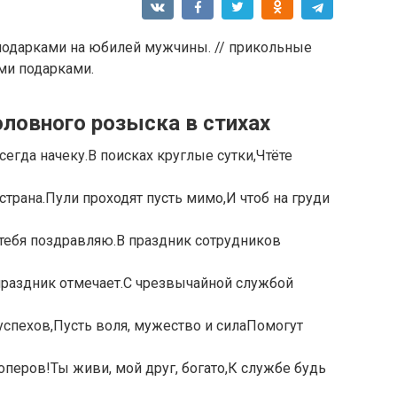
оловного розыска в стихах
егда начеку.В поисках круглые сутки,Чтёте
страна.Пули проходят пусть мимо,И чтоб на груди
тебя поздравляю.В праздник сотрудников
раздник отмечает.С чрезвычайной службой
спехов,Пусть воля, мужество и силаПомогут
перов!Ты живи, мой друг, богато,К службе будь