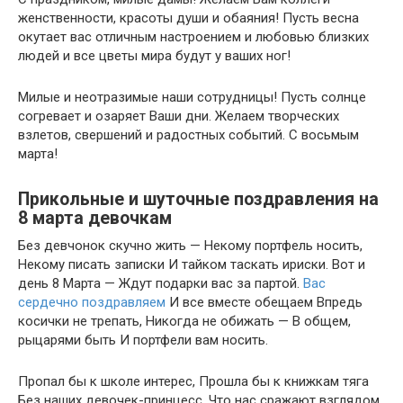
женственности, красоты души и обаяния! Пусть весна
окутает вас отличным настроением и любовью близких
людей и все цветы мира будут у ваших ног!
Милые и неотразимые наши сотрудницы! Пусть солнце
согревает и озаряет Ваши дни. Желаем творческих
взлетов, свершений и радостных событий. С восьмым
марта!
Прикольные и шуточные поздравления на
8 марта девочкам
Без девчонок скучно жить — Некому портфель носить,
Некому писать записки И тайком таскать ириски. Вот и
день 8 Марта — Ждут подарки вас за партой.
Вас
сердечно поздравляем
И все вместе обещаем Впредь
косички не трепать, Никогда не обижать — В общем,
рыцарями быть И портфели вам носить.
Пропал бы к школе интерес, Прошла бы к книжкам тяга
Без наших девочек-принцесс, Что нас сражают взглядом.