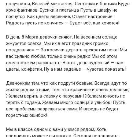
получается, Веселей мечтается. Ленточки и бантики Будут
ярче фантиков, Бусики и платьица Пусть в шкафу не
прячутся. Как цветы весенние, Станет настроение:
Радость пусть не кончится — Будет всё, как хочется!
В день 8 Марта девочки сияют, На весеннем солнце
жмурятся слегка. Мы их в этот праздник громко
поздравляем — За косички дергать прекратим пока! Мы
вас сильно любим, только очень редко Мы об этом
смело можем рассказать. В этот день чудесный — вам
цветы, конфетки, Ну а нам заданье — чувства показать!
Девчонкам тем, что как подруги боевые, Всегда идут по
жизни рядом с нами, Тем, что красивые и очень деловые,
Желаем верить в сказку с парусами! Желаем юность не
терять с годами, Желаем много солнца и улыбок! Пусть
все проблемы разрешаться сами, И впредь не будет
горестных ошибок!
Мы в классе одном с вами учимся рядом, Хоть
вредничать можете вы иногда. Сегодня поздравить,