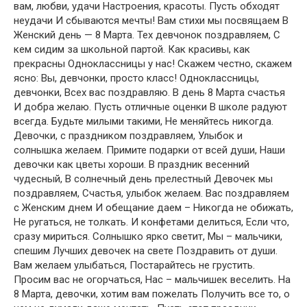
вам, любви, удачи Настроения, красоты. Пусть обходят
неудачи И сбываются мечты!
Вам стихи мы посвящаем В
Женский день — 8 Марта. Тех девчонок поздравляем, С
кем сидим за школьной партой. Как красивы, как
прекрасны Одноклассницы у нас! Скажем честно, скажем
ясно: Вы, девчонки, просто класс! Одноклассницы,
девчонки, Всех вас поздравляю. В день 8 Марта счастья
И добра желаю. Пусть отличные оценки В школе радуют
всегда. Будьте милыми такими, Не меняйтесь никогда.
Девочки, с праздником поздравляем, Улыбок и
солнышка желаем. Примите подарки от всей души, Наши
девочки как цветы хороши. В праздник весенний
чудесный, В солнечный день прелестный Девочек мы
поздравляем, Счастья, улыбок желаем.
Вас поздравляем
с Женским днем И обещание даем – Никогда не обижать,
Не ругаться, не толкать. И конфетами делиться, Если что,
сразу мириться.
Солнышко ярко светит, Мы – мальчики,
спешим Лучших девочек на свете Поздравить от души.
Вам желаем улыбаться, Постарайтесь не грустить.
Просим вас не огорчаться, Нас – мальчишек веселить.
На
8 Марта, девочки, хотим вам пожелать Получить все то, о