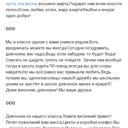
пусть эта весна
, восьмое марта,Подарит нам всем юности
тепло,Огонь любви, успех, жару азартаУлыбки и вокруг
одно добро!
OOO
Мы в классе одном с вами учимся рядом,Хоть
вредничать можете вы иногда.Сегодня поздравить,
девчонки, вас надо,Ведь если забудем, то будет беда!
Списать не дадите, гулять не пойдете…Зачем нам вообще
тогда в школу ходить?И повод всегда вы для ссоры
найдете,Но мы всё равно вас привыкли любить.Ведь
лучшие вы, одноклассницы наши,И дружбу мы школьную
ценим не зря Нет в школе девчонок милее и краше!С
Днем женским, девчонки! Мы ваши друзья.
OOO
Девчонки из нашего класса,Ловите весенний привет!
Летит пожеланий вам масса,Цветы и коробки конфет.Вы