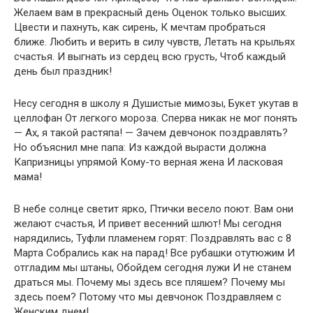
Желаем вам в прекрасный день Оценок только высших.
Цвести и пахнуть, как сирень, К мечтам пробраться
ближе. Любить и верить в силу чувств, Летать на крыльях
счастья. И выгнать из сердец всю грусть, Чтоб каждый
день был праздник!
Несу сегодня в школу я Душистые мимозы, Букет укутав в
целлофан От легкого мороза. Сперва никак не мог понять
— Ах, я такой растяпа! — Зачем девчонок поздравлять?
Но объяснил мне папа: Из каждой вырасти должна
Капризницы упрямой Кому-то верная жена И ласковая
мама!
В небе солнце светит ярко, Птички весело поют. Вам они
желают счастья, И привет весенний шлют! Мы сегодня
нарядились, Туфли пламенем горят: Поздравлять вас с 8
Марта Собрались как на парад! Все рубашки отутюжим И
отгладим мы штаны, Обойдем сегодня лужи И не станем
драться мы. Почему мы здесь все пляшем? Почему мы
здесь поем? Потому что мы девчонок Поздравляем с
Женским днем!