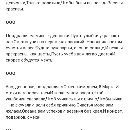
девчонки,Только позитива,Чтобы были вы всегдаВеселы,
красивы.
OOO
Поздравляем, милые девчонки!Пусть улыбки украшают
вас,Смех звучит на переменах звонкий…Наполняя светом
счастья класс!Будьте лучезарны, словно солнце,И нежны,
прекрасны, как цветы,Пусть учеба вам легко даетсяИ
скорее сбудутся мечты!
OOO
Вас, девчонки, поздравляемС женским днем, 8 Марта,И
стихи вам посвящаемИ желаем вам азарта,Чтоб
улыбочки сверкали,Чтоб учились вы отлично,Чтобы жили
– не скучалиИ вели себя прилично.Счастья море вам
желаем,Океана вам успеховИ везения без края,И конфет,
подарков, смеха!