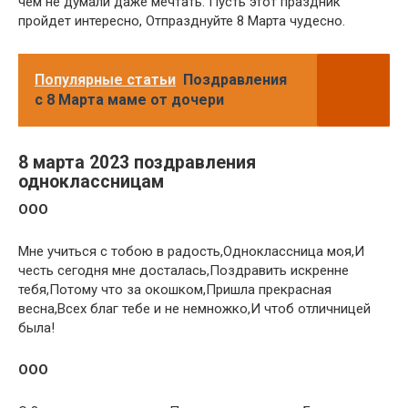
чем не думали даже мечтать. Пусть этот праздник
пройдет интересно, Отпразднуйте 8 Марта чудесно.
Популярные статьи
Поздравления
с 8 Марта маме от дочери
8 марта 2023 поздравления
одноклассницам
OOO
Мне учиться с тобою в радость,Одноклассница моя,И
честь сегодня мне досталась,Поздравить искренне
тебя,Потому что за окошком,Пришла прекрасная
весна,Всех благ тебе и не немножко,И чтоб отличницей
была!
OOO