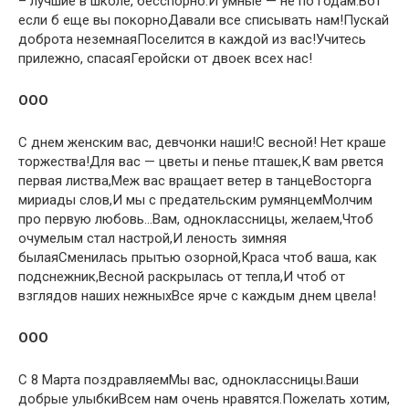
– лучшие в школе, бесспорно.И умные — не по годам.Вот
если б еще вы покорноДавали все списывать нам!Пускай
доброта неземнаяПоселится в каждой из вас!Учитесь
прилежно, спасаяГеройски от двоек всех нас!
OOO
С днем женским вас, девчонки наши!С весной! Нет краше
торжества!Для вас — цветы и пенье пташек,К вам рвется
первая листва,Меж вас вращает ветер в танцеВосторга
мириады слов,И мы с предательским румянцемМолчим
про первую любовь…Вам, одноклассницы, желаем,Чтоб
очумелым стал настрой,И леность зимняя
былаяСменилась прытью озорной,Краса чтоб ваша, как
подснежник,Весной раскрылась от тепла,И чтоб от
взглядов наших нежныхВсе ярче с каждым днем цвела!
OOO
С 8 Марта поздравляемМы вас, одноклассницы.Ваши
добрые улыбкиВсем нам очень нравятся.Пожелать хотим,