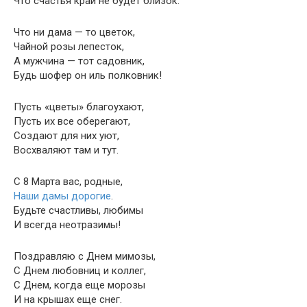
Что счастья край не будет близок.
Что ни дама — то цветок,
Чайной розы лепесток,
А мужчина — тот садовник,
Будь шофер он иль полковник!
Пусть «цветы» благоухают,
Пусть их все оберегают,
Создают для них уют,
Восхваляют там и тут.
С 8 Марта вас, родные,
Наши дамы дорогие
.
Будьте счастливы, любимы
И всегда неотразимы!
Поздравляю с Днем мимозы,
С Днем любовниц и коллег,
С Днем, когда еще морозы
И на крышах еще снег.