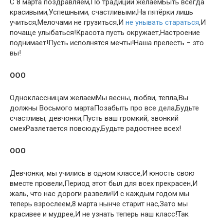
С 8 марта поздравляем,По традиции желаемБыть всегда
красивыми,Успешными, счастливыми,На пятёрки лишь
учиться,Мелочами не грузиться,И
не унывать стараться
,И
почаще улыбаться!Красота пусть окружает,Настроение
поднимает!Пусть исполнятся мечты!Наша прелесть – это
вы!
OOO
Одноклассницам желаемМы весны, любви, тепла,Вы
должны Восьмого мартаПозабыть про все дела,Будьте
счастливы, девчонки,Пусть ваш громкий, звонкий
смехРазлетается повсюду,Будьте радостнее всех!
OOO
Девчонки, мы учились в одном классе,И юность свою
вместе провели,Период этот был для всех прекрасен,И
жаль, что нас дороги развели!И с каждым годом мы
теперь взрослеем,8 марта нынче старит нас,Зато мы
красивее и мудрее,И не узнать теперь наш класс!Так