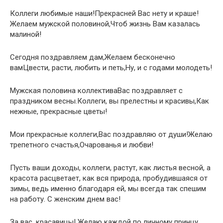
Коллеги любимые наши!Прекрасней Вас нету и краше!
Желаем мужской половиной,Чтоб жизнь Вам казалась
малиной!
Сегодня поздравляем дам,Желаем бесконечно
вамЦвести, расти, любить и петь,Ну, и с годами молодеть!
Мужская половина коллективаВас поздравляет с
праздником весны.Коллеги, вы прелестны и красивы,Как
нежные, прекрасные цветы!
Мои прекрасные коллеги,Вас поздравляю от души!Желаю
трепетного счастья,Очарованья и любви!
Пусть ваши доходы, коллеги, растут, как листья весной, а
красота расцветает, как вся природа, пробудившаяся от
зимы, ведь именно благодаря ей, мы всегда так спешим
на работу. С женским днем вас!
За вас, красавицы! Желаю каждой по личному принцу,