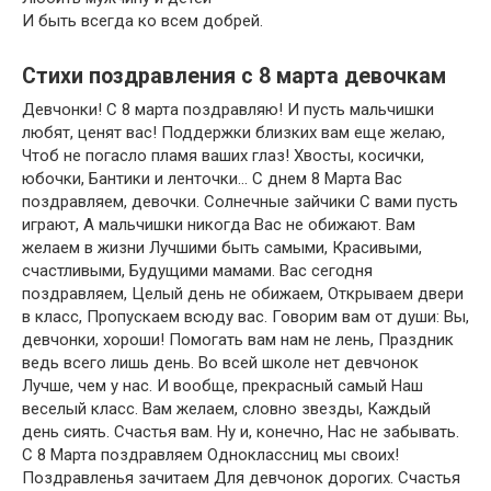
И быть всегда ко всем добрей.
Стихи поздравления с 8 марта девочкам
Девчонки! С 8 марта поздравляю! И пусть мальчишки
любят, ценят вас! Поддержки близких вам еще желаю,
Чтоб не погасло пламя ваших глаз!
Хвосты, косички,
юбочки, Бантики и ленточки… С днем 8 Марта Вас
поздравляем, девочки. Солнечные зайчики С вами пусть
играют, А мальчишки никогда Вас не обижают. Вам
желаем в жизни Лучшими быть самыми, Красивыми,
счастливыми, Будущими мамами.
Вас сегодня
поздравляем, Целый день не обижаем, Открываем двери
в класс, Пропускаем всюду вас. Говорим вам от души: Вы,
девчонки, хороши! Помогать вам нам не лень, Праздник
ведь всего лишь день.
Во всей школе нет девчонок
Лучше, чем у нас. И вообще, прекрасный самый Наш
веселый класс. Вам желаем, словно звезды, Каждый
день сиять. Счастья вам. Ну и, конечно, Нас не забывать.
С 8 Марта поздравляем Одноклассниц мы своих!
Поздравленья зачитаем Для девчонок дорогих. Счастья