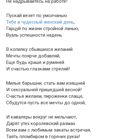
Не надрывайтесь на работе!
Пускай везет по умолчанью
Тебе в чудесный женский день
,
Гарцуй по жизни стройной ланью,
Вуаль успешности надень.
В копилку сбывшихся желаний
Мечты поярче добавляй,
Еще будь краше и румяней
И счастью глазками стреляй!
Милые барышни, стать вам изящней
И сексуальней пришедшей весной!
Счастья желаем, пироженки слаще,
Сбудутся пусть все мечты до одной,
И кавалеры вокруг не мельчают,
Дарят утех королевский размах.
Всем вам с любимым закаты встречая,
Таять пломбиром в горячих руках!