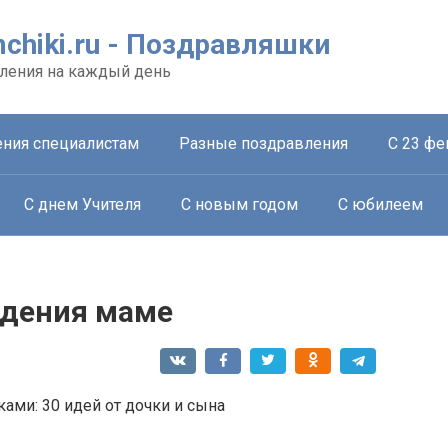
chiki.ru - Поздравляшки
ления на каждый день
ния специалистам
Разные поздравления
С 23 фе
С днем Учителя
С новым годом
С юбилеем
ждения маме