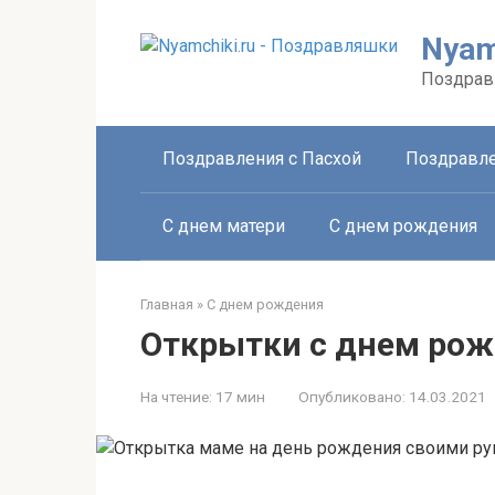
Перейти
к
Nyam
контенту
Поздрав
Поздравления с Пасхой
Поздравле
С днем матери
С днем рождения
Главная
»
С днем рождения
Открытки с днем ро
На чтение:
17 мин
Опубликовано:
14.03.2021