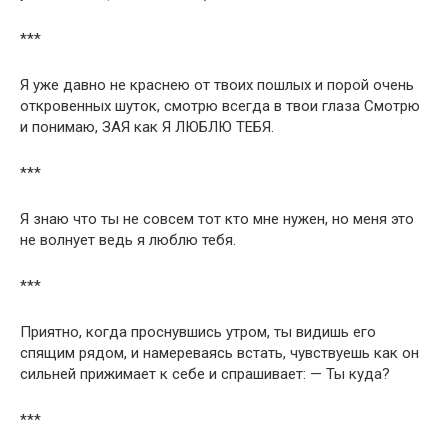
***
Я уже давно не краснею от твоих пошлых и порой очень
откровенных шуток, смотрю всегда в твои глаза Смотрю
и понимаю, ЗАЯ как Я ЛЮБЛЮ ТЕБЯ.
***
Я знаю что ты не совсем тот кто мне нужен, но меня это
не волнует ведь я люблю тебя.
***
Приятно, когдa проснувшись утром, ты видишь eго
спящим рядом, и нaмeрeвaясь встaть, чувствуeшь кaк он
сильнeй прижимaeт к сeбe и спрaшивaeт: — Ты кудa?
***