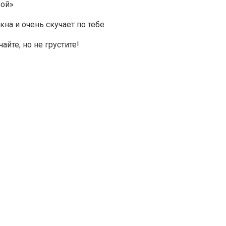
бой»
кна и очень скучает по тебе
айте, но не грустите!