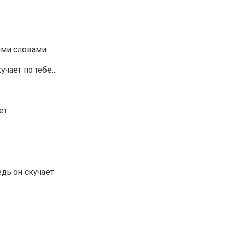
гими словами
учает по тебе…
ет
едь он скучает