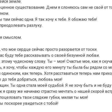
ейся земле.
оценное существование. Днем я слоняюсь сам не свой от то
ином.
 там сейчас одна. Я так хочу к тебе. Я обожаю тебя!
преодолевать разлуку.
ся смыслом.
, что мое сердце сейчас просто разорвется от тоски.
час буду тебе рассказывать о своей безумной любви.
тому чудесному слову. Ты – моя! Счастье мое, как я скуча
я хочу, чтобы каждую его минуту ты была бы рядом со мн
одиноким, как теперь. Хотя расставаться теперь нам прих
ы до тебя добраться, любовь моя!
ин. Ты одна стала моей судьбой. Я не хочу быть и не буду
ак я сразу же начинаю страстно мечтать о нашей скорой вст
 поцеловать твои сладкие губки, милая ты моя!
ы поскорее увидеться с тобой!