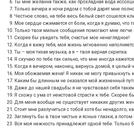
Ты мне желанна также, как прохладная вода иссохш
Только вечера и ночи рядом с тобой дарят мне полн
Честное слово, на тебе весь белый свет сошелся кл
Мое сердце сжимается от боли, когда я думаю, что ты
Только твои милые сообщения помогают мне легче 
Скорее бы увидеть тебя, счастье мое ненаглядное!
Когда я вижу тебя, моя жизнь мгновенно наполняет
Ты – моя тихая музыка, а я – твоя верная скрипка.
Я скучаю по тебе так сильно, что мне иногда кажется
Когда я вечером, наконец, вернусь домой, я целый 
Моя обожаемая жена! Я никак не могу привыкнуть к э
Каким бы длинным не оказался мой жизненный путь, 
Даже до нашей свадьбы я не чувствовал себя таким 
Я схожу с ума от неистовой страсти к тебе. Скорее б
Для меня вообще не существует никаких других женщ
Стоит мне разлучиться с тобой хотя бы ненадолго, к
Заглянуть бы в твои чистые и ясные глазки, а потом
Вся моя нежность принадлежит одной тебе. Только б