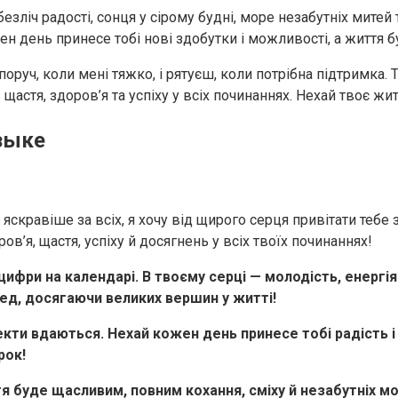
езліч радості, сонця у сірому будні, море незабутніх митей
ожен день принесе тобі нові здобутки і можливості, а житт
уч, коли мені тяжко, і рятуєш, коли потрібна підтримка. Ти 
щастя, здоров’я та успіху у всіх починаннях. Нехай твоє жи
зыке
я яскравіше за всіх, я хочу від щирого серця привітати теб
’я, щастя, успіху й досягнень у всіх твоїх починаннях!
ифри на календарі. В твоєму серці — молодість, енергія 
ед, досягаючи великих вершин у житті!
оекти вдаються. Нехай кожен день принесе тобі радість і 
рок!
я буде щасливим, повним кохання, сміху й незабутніх мо