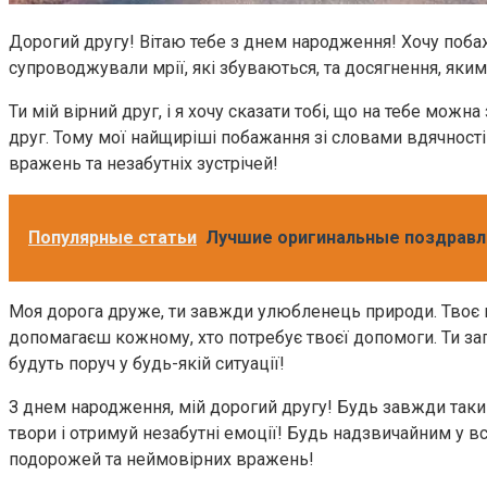
Дорогий другу! Вітаю тебе з днем народження! Хочу побаж
супроводжували мрії, які збуваються, та досягнення, яким
Ти мій вірний друг, і я хочу сказати тобі, що на тебе мо
друг. Тому мої найщиріші побажання зі словами вдячності
вражень та незабутніх зустрічей!
Популярные статьи
Лучшие оригинальные поздравле
Моя дорога друже, ти завжди улюбленець природи. Твоє м
допомагаєш кожному, хто потребує твоєї допомоги. Ти зага
будуть поруч у будь-якій ситуації!
З днем народження, мій дорогий другу! Будь завжди таки
твори і отримуй незабутні емоції! Будь надзвичайним у вс
подорожей та неймовірних вражень!