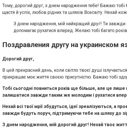
Тому, дорогий друг, з днем народження тебе! Бажаю тобі б
щастя й успіх, любов рідних та шляхів Всесвіту. Нехай к
З днем народження, мій найкращий друг! Ти завжди пор
допомагає рухатися вперед. Желаю тобі багато років 
Поздравления другу на украинском я
Дорогий друг,
В цей прекрасний день, коли світло твоєї душі ізлучаєтьс
прикрашає моє життя своєю присутністю. Бажаю тобі здоров
Тобі сьогодні повниться років ще більше, але це лише ц
залишатися завжди таким же молодим і рухатися впер
Нехай всі твої мрії збудуться, ідеї зреалізуються, а пр
завжди будуть поруч, підтримуючи тебе на шляху до зі
З днем народження, мій дорогий друг! Нехай твоє житт