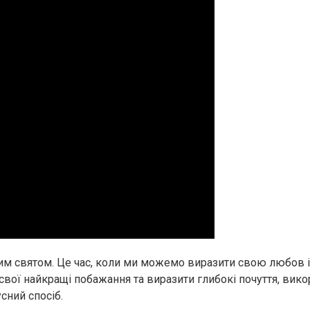
м святом. Це час, коли ми можемо виразити свою любов і п
свої найкращі побажання та виразити глибокі почуття, вик
сний спосіб.