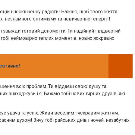
оцій і нескінченну радість! Бажаю, щоб твого життя
ях, незламного оптимізму та невичерпної енергії!
 і завжди готовий допомогти. Ти надійний і відвертий
у тобі неймовірно теплих моментів, нових яскравих
еативно!
ішення всіх проблем. Ти віддаєш свою душу та
их знаходжусь і я. Бажаю тобі нових вірних друзів, які
є удача та успіх. Живи веселим і яскравим життям,
сним духом! Зичу тобі райських днів і ночей, незабутніх