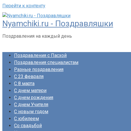
Перейти к контенту
Nyamchiki.ru - Поздравляшки
Поздравления на каждый день
Поздравления с Пасхой
Поздравления специалистам
Разные поздравления
С 23 февраля
С 8 марта
С днем матери
С днем рождения
С днем Учителя
С новым годом
С юбилеем
Со свадьбой