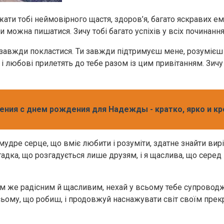
ати тобі неймовірного щастя, здоров’я, багато яскравих ем
и можна пишатися. Зичу тобі багато успіхів у всіх починанн
жна завжди покластися. Ти завжди підтримуєш мене, розумієш
 і любові прилетять до тебе разом із цим привітанням. Зич
ния с днем рождения для Надежды - кратко, ярко и кр
удре серце, що вміє любити і розуміти, здатне знайти вир
дка, що розгадується лише друзям, і я щаслива, що серед н
м же радісним й щасливим, нехай у всьому тебе супроводжу
ьому, що робиш, і продовжуй наснажувати світ своїм прекра