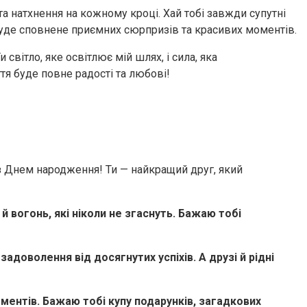
 та натхнення на кожному кроці. Хай тобі завжди супутні
я буде сповнене приємних сюрпризів та красивих моментів.
світло, яке освітлює мій шлях, і сила, яка
ття буде повне радості та любові!
е з Днем народження! Ти — найкращий друг, який
й вогонь, які ніколи не згаснуть. Бажаю тобі
задоволення від досягнутих успіхів. А друзі й рідні
ментів. Бажаю тобі купу подарунків, загадкових