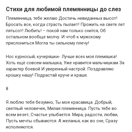
Стихи для любимой племянницы до слез
Племянница, тебе желаю Достичь невиданных высот!
Бросать все, когда страсть пылает! Прожить на свете лет
пятьсот! Любить! – покой нам только снится, Об
остальном вообще молчу. И чтоб к мужскому
прислониться Могла ты сильному плечу!
Нос курносый, кучеряшки- Лучше всех моя племяшка!
Хоть ещё совсем малышка, Уже нравится мальчишкам За
характер боевой И уверенный настрой. Поздравляю
крошку нашу! Подрастай круче и краше.
8
Я люблю тебя безумно, Ты моя красавица. Добрый,
светлый человечек, Милая племянница. Пусть тебе во
всем везет, Счастье улыбается. Мира, радости, любви,
Пусть мечты сбываются. А желанья, как во сне, Сразу
исполняются.