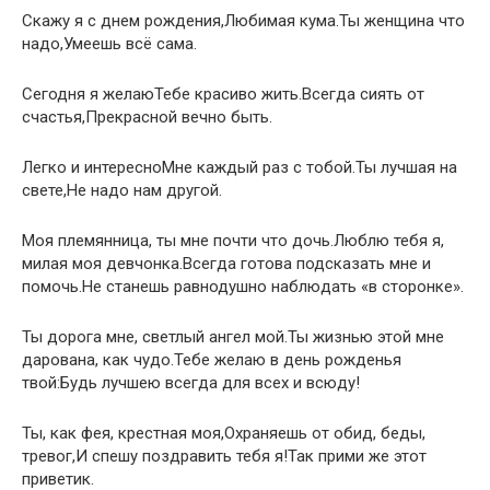
Скажу я с днем рождения,Любимая кума.Ты женщина что
надо,Умеешь всё сама.
Сегодня я желаюТебе красиво жить.Всегда сиять от
счастья,Прекрасной вечно быть.
Легко и интересноМне каждый раз с тобой.Ты лучшая на
свете,Не надо нам другой.
Моя племянница, ты мне почти что дочь.Люблю тебя я,
милая моя девчонка.Всегда готова подсказать мне и
помочь.Не станешь равнодушно наблюдать «в сторонке».
Ты дорога мне, светлый ангел мой.Ты жизнью этой мне
дарована, как чудо.Тебе желаю в день рожденья
твой:Будь лучшею всегда для всех и всюду!
Ты, как фея, крестная моя,Охраняешь от обид, беды,
тревог,И спешу поздравить тебя я!Так прими же этот
приветик.