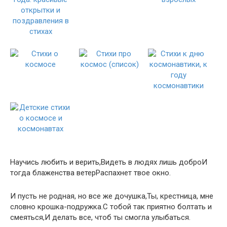
Научись любить и верить,Видеть в людях лишь доброИ
тогда блаженства ветерРаспахнет твое окно.
И пусть не родная, но все же дочушка,Ты, крестница, мне
словно крошка-подружка.С тобой так приятно болтать и
смеяться,И делать все, чтоб ты смогла улыбаться.