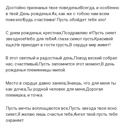
Достойно признанья твое поведеньеВсегда, и особенно
в твой День рожденья.Ах, как же с тобою нам всем
повезло!Будь счастлива! Пусть обойдет тебя зло!
С днем рожденья, крестная,Поздравляю я!Пусть сияет
звездноеНебо для тебяА глаза сияют пустьКрасивей
еще,Не приходит в гости грусть,В сердце мир живет!
В этот светлый и радостный день,Повод веский собрал
нас, счастливый,Пусть запомнится этот момент,В день
рожденья племянницы милой.
Место в сердце давно заняла,Знаешь, что для меня ты
как дочка,Ты родной человек для меня,Дорогая
племяшка, и точка.
Пусть мечты воплощаются все,Пусть звезда твоя ясно
сияет,Я желаю лишь счастья тебе,Ангел твой пусть тебя
охраняет.