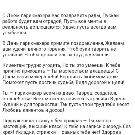
С Днём парикмахера вас поздравить рады, Пускай
работа будет вам отрадой, Пусть все мечты в
реальность воплощаются, Удача пусть всегда вам
улыбается.
В День парикмахера примите поздравления, Желаем
вам удачи, вечного горения, Чтоб руки творить не
уставали, Чтобы ценили вас за труд и уважали.
Клиентам трудно угодить, Но ты это умеешь, К тебе
приятно приходить — Ты мастерством владеешь! С
Днём парикмахера тебя! Вершин в любимом деле
Поможет пусть достичь судьба, Ведя дорогой к цели!
Ты — парикмахер всем на диво, Творец, создатель
волшебства! Всех можешь причесать красиво В день
будний и для торжества! Так пусть твой труд тебе несет
Любовь клиентов и доход!
Подруженька, скажу я без прикрас — Ты мастер
настоящий, высший класс! К тебе на запись очередь без
края! Укладки, стрижки — равных тебе нет! Здорова