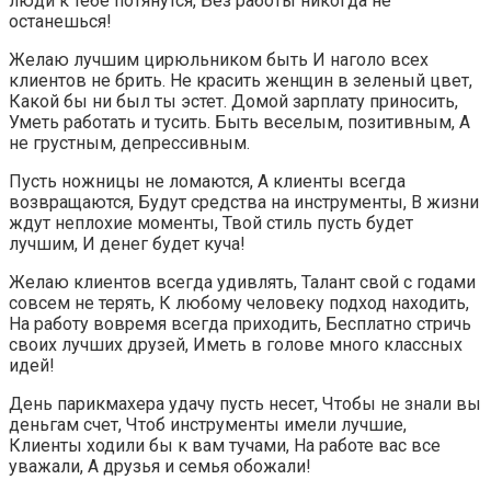
люди к тебе потянутся, Без работы никогда не
останешься!
Желаю лучшим цирюльником быть И наголо всех
клиентов не брить. Не красить женщин в зеленый цвет,
Какой бы ни был ты эстет. Домой зарплату приносить,
Уметь работать и тусить. Быть веселым, позитивным, А
не грустным, депрессивным.
Пусть ножницы не ломаются, А клиенты всегда
возвращаются, Будут средства на инструменты, В жизни
ждут неплохие моменты, Твой стиль пусть будет
лучшим, И денег будет куча!
Желаю клиентов всегда удивлять, Талант свой с годами
совсем не терять, К любому человеку подход находить,
На работу вовремя всегда приходить, Бесплатно стричь
своих лучших друзей, Иметь в голове много классных
идей!
День парикмахера удачу пусть несет, Чтобы не знали вы
деньгам счет, Чтоб инструменты имели лучшие,
Клиенты ходили бы к вам тучами, На работе вас все
уважали, А друзья и семья обожали!