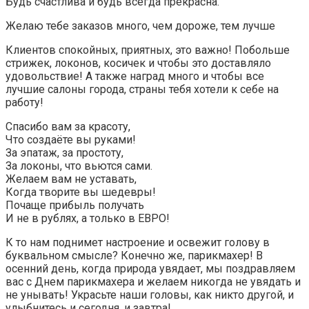
Будь счастлива и будь всегда прекрасна.
Желаю тебе заказов много, чем дороже, тем лучше
Клиентов спокойных, приятных, это важно! Побольше
стрижек, локонов, косичек и чтобы это доставляло
удовольствие! А также наград много и чтобы все
лучшие салоны города, страны тебя хотели к себе на
работу!
Спасибо вам за красоту,
Что создаёте вы руками!
За эпатаж, за простоту,
За локоны, что вьются сами.
Желаем вам не уставать,
Когда творите вы шедевры!
Почаще прибыль получать
И не в рублях, а только в ЕВРО!
К то нам поднимет настроение и освежит голову в
буквальном смысле? Конечно же, парикмахер! В
осенний день, когда природа увядает, мы поздравляем
вас с Днем парикмахера и желаем никогда не увядать и
не унывать! Украсьте наши головы, как никто другой, и
улыбнитесь и сегодня, и завтра!