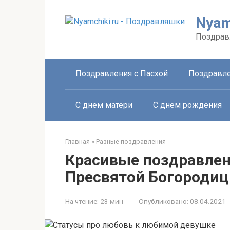
Перейти
к
Nyam
контенту
Поздрав
Поздравления с Пасхой
Поздравле
С днем матери
С днем рождения
Главная
»
Разные поздравления
Красивые поздравлен
Пресвятой Богороди
На чтение:
23 мин
Опубликовано:
08.04.2021