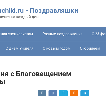
chiki.ru - Поздравляшки
ления на каждый день
ния специалистам
Разные поздравления
С 23 фе
С днем Учителя
С новым годом
С юбилеем
ия с Благовещением
цы