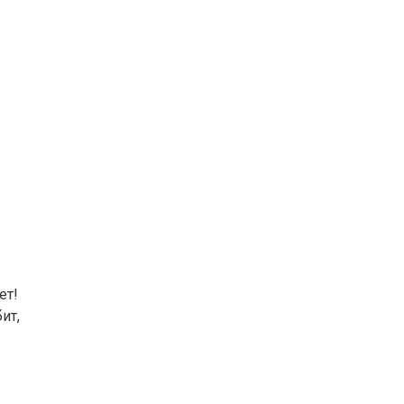
ет!
ит,