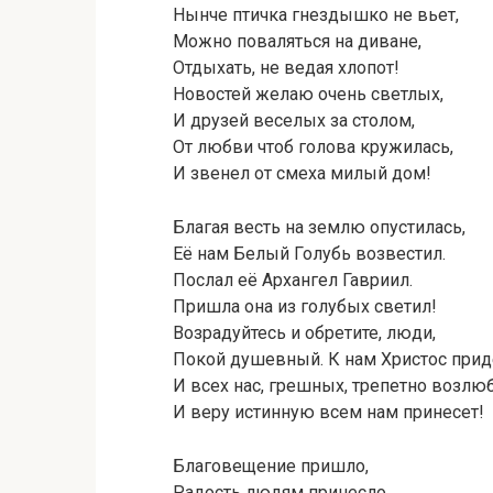
Нынче птичка гнездышко не вьет,
Можно поваляться на диване,
Отдыхать, не ведая хлопот!
Новостей желаю очень светлых,
И друзей веселых за столом,
От любви чтоб голова кружилась,
И звенел от смеха милый дом!
Благая весть на землю опустилась,
Её нам Белый Голубь возвестил.
Послал её Архангел Гавриил.
Пришла она из голубых светил!
Возрадуйтесь и обретите, люди,
Покой душевный. К нам Христос прид
И всех нас, грешных, трепетно возлюб
И веру истинную всем нам принесет!
Благовещение пришло,
Радость людям принесло.