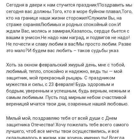
Сегодня в двери к нам стучится праздник!Поздравить мы
сегодня вас должны.Того, кто в море буйном плавал,Того,
кто на границе наши жизни сторожил!Служили Вы, на
страже охраняяЛюбимых и родных спокойный сон.И
ждали Вас, молясь и замирая,Казалось, сердце бьется с
вашим в унисон.Не надо нам наград, и подвигов не надо!
Не почести и славу любим в вас!Мы просто любим. Разве
это мало?И будем вас любить – таков судьбы указ.
Хоть за окном февральский хмурый день, мне с тобой,
любимый, тепло, спокойно и надежно, ведь ты — мой
защитник, мой прекрасный рыцарь. С праздником
мужества и силы, с 23 февраля! Будь здоровым и
бодрым, уверенным и успешным, будь верным, нежным и
самым любимым. Пусть под мирным небом счастливой
вереницей мчатся твои дни, озаренные нашей любовью.
Милый мой, поздравляю тебя от всей души с Днем
защитника Отечества! Хочу пожелать тебе всего самого
лучшего, чтоб все мечты твои осуществились, и всё
складывалось в жизни, как хочешь именно ты! Всегда