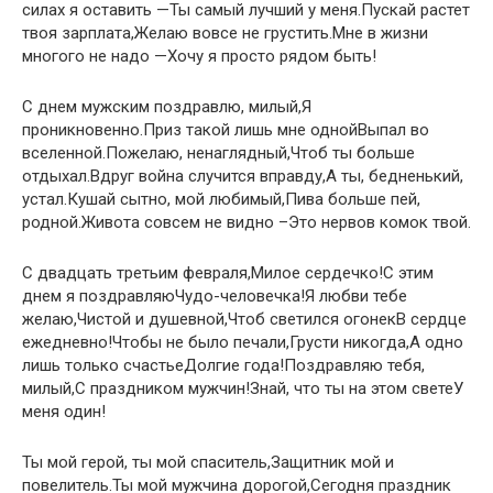
силах я оставить —Ты самый лучший у меня.Пускай растет
твоя зарплата,Желаю вовсе не грустить.Мне в жизни
многого не надо —Хочу я просто рядом быть!
С днем мужским поздравлю, милый,Я
проникновенно.Приз такой лишь мне однойВыпал во
вселенной.Пожелаю, ненаглядный,Чтоб ты больше
отдыхал.Вдруг война случится вправду,А ты, бедненький,
устал.Кушай сытно, мой любимый,Пива больше пей,
родной.Живота совсем не видно –Это нервов комок твой.
С двадцать третьим февраля,Милое сердечко!С этим
днем я поздравляюЧудо-человечка!Я любви тебе
желаю,Чистой и душевной,Чтоб светился огонекВ сердце
ежедневно!Чтобы не было печали,Грусти никогда,А одно
лишь только счастьеДолгие года!Поздравляю тебя,
милый,С праздником мужчин!Знай, что ты на этом светеУ
меня один!
Ты мой герой, ты мой спаситель,Защитник мой и
повелитель.Ты мой мужчина дорогой,Сегодня праздник