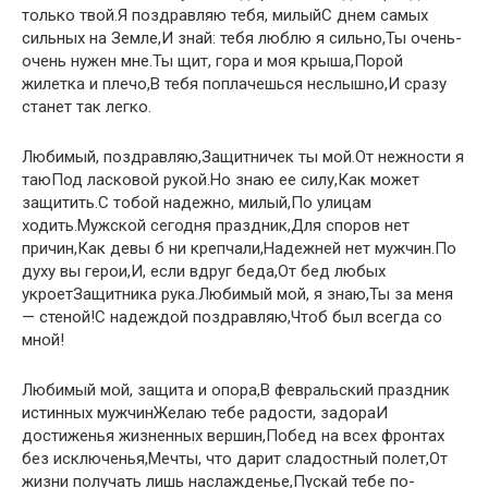
только твой.Я поздравляю тебя, милыйС днем самых
сильных на Земле,И знай: тебя люблю я сильно,Ты очень-
очень нужен мне.Ты щит, гора и моя крыша,Порой
жилетка и плечо,В тебя поплачешься неслышно,И сразу
станет так легко.
Любимый, поздравляю,Защитничек ты мой.От нежности я
таюПод ласковой рукой.Но знаю ее силу,Как может
защитить.С тобой надежно, милый,По улицам
ходить.Мужской сегодня праздник,Для споров нет
причин,Как девы б ни крепчали,Надежней нет мужчин.По
духу вы герои,И, если вдруг беда,От бед любых
укроетЗащитника рука.Любимый мой, я знаю,Ты за меня
— стеной!С надеждой поздравляю,Чтоб был всегда со
мной!
Любимый мой, защита и опора,В февральский праздник
истинных мужчинЖелаю тебе радости, задораИ
достиженья жизненных вершин,Побед на всех фронтах
без исключенья,Мечты, что дарит сладостный полет,От
жизни получать лишь наслажденье,Пускай тебе по-