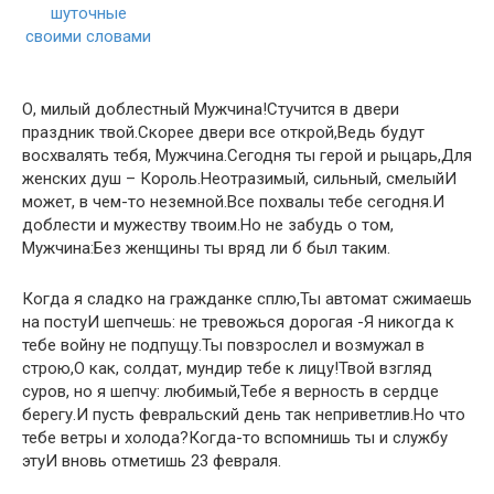
О, милый доблестный Мужчина!Стучится в двери
праздник твой.Скорее двери все открой,Ведь будут
восхвалять тебя, Мужчина.Сегодня ты герой и рыцарь,Для
женских душ – Король.Неотразимый, сильный, смелыйИ
может, в чем-то неземной.Все похвалы тебе сегодня.И
доблести и мужеству твоим.Но не забудь о том,
Мужчина:Без женщины ты вряд ли б был таким.
Когда я сладко на гражданке сплю,Ты автомат сжимаешь
на постуИ шепчешь: не тревожься дорогая -Я никогда к
тебе войну не подпущу.Ты повзрослел и возмужал в
строю,О как, солдат, мундир тебе к лицу!Твой взгляд
суров, но я шепчу: любимый,Тебе я верность в сердце
берегу.И пусть февральский день так неприветлив.Но что
тебе ветры и холода?Когда-то вспомнишь ты и службу
этуИ вновь отметишь 23 февраля.