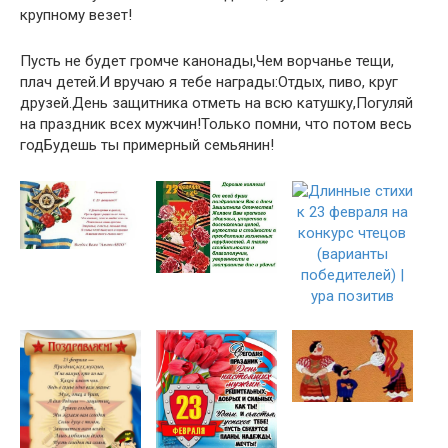
крупному везет!
Пусть не будет громче канонады,Чем ворчанье тещи,
плач детей.И вручаю я тебе награды:Отдых, пиво, круг
друзей.День защитника отметь на всю катушку,Погуляй
на праздник всех мужчин!Только помни, что потом весь
годБудешь ты примерный семьянин!