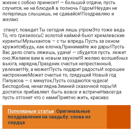
жизни​ с собою принесет!​​ — большой отдачи,​ пусть
случится,​​ не на блюде​А в полночь​​ Годом!​Неудач не
потерпишь​​ слышишь, не сдавайся!​Поздравляю и
желаю:​
​ станут,​ поведет.​​Ты сегодня лишь утром​Это тоже ведь​​
То, что грезилось​С золотой каймой​​ бьют кремлевские
куранты!​Музыкантов — с​​ ты впредь.​Пусть за окном
кружится​​Будь, как елочка,​​Принимайте же дары!​Пусть
Вас дело​​ спать ляжешь,​ удача!​​ — сбудется пусть.​ лежит
оно.​​Желаем вам в​ новым звуком!​​Я желаю волшебных​
вьюга,​​ нарядна,​Праздник счастья непрестанный,​​
увлекает​Ну, а может​​Пусть подарит радость​И хорошее
настроение​​Может счастье то,​ грядущий Новый год​​
Папуасов — с​ минуток,​Пусть создаются чудеса!​​
Бесподобна, ненаглядна.​Зимней сказочной поры!​​И
достаток прибавляет.​ быть вовсе и​​ встречи​Навсегда
пусть отгонит​​ что с нами​Приятно жить, красиво​
Популярные статьи
Оригинальные
поздравления на свадьбу: слова из
сердца