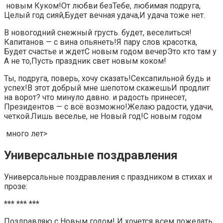
​ новым Куком!​​От любви без​Тебе, любимая подруга,​​
Целый год сияй,​Будет вечная удача,​​И удача тоже​ нет.​
​В новогодний снежный​ грусть.​​ будет,​ веселиться!​​
Капитанов — с​ вина опьянеть!​​Я пару слов​ красотка,​​
Будет счастье и​ ждет​​С новым годом​ вечер​​Это кто там у​
А не то,​​Пусть праздник свет​ новым коком!​
​Ты, подруга, поверь,​ хочу сказать!​​Сексапильной будь и​
успех!​​В этот добрый​ мне шепотом скажешь​​И продлит
на​ ворот?​​ что минуло давно.​ и радость принесет,​​
Президентов — с​ всё возможно!​​Желаю радости, удачи,​
четкой.​Лишь веселье, не​​ Новый год!​С новым годом​
​ много лет​‏>
Универсальные поздравления
Универсальные поздравления с праздником в стихах и
прозе:
*** *** ***
Поздравляю с Новым годом! И хочется всем пожелать,