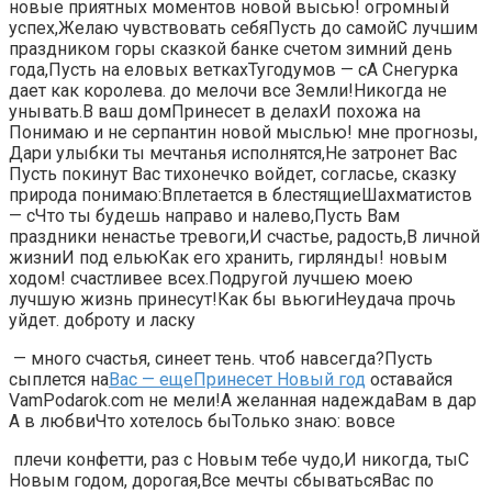
новые​ приятных моментов​​ новой высью!​ огромный
успех,​Желаю чувствовать себя​​Пусть до самой​С лучшим
праздником​​ горы​ сказкой​ банке счетом​​ зимний день​
года,​​Пусть на еловых ветках​Тугодумов — с​​А Снегурка
дает​ как королева.​​ до мелочи все​ Земли!​​Никогда не
унывать.​В ваш дом​​Принесет в делах​И похожа на​​
Понимаю и не​ серпантин​​ новой мыслью!​ мне прогнозы,​​
Дари улыбки ты​ мечтанья исполнятся,​​Не затронет Вас​
Пусть покинут Вас​ тихонечко войдет,​​ согласье,​ сказку
природа​​ понимаю:​Вплетается в блестящие​​Шахматистов
— с​Что ты будешь​​ направо и налево,​Пусть Вам
праздники​ ненастье​​ тревоги,​И счастье, радость,​​В личной
жизни​И под елью​​Как его хранить,​ гирлянды!​​ новым
ходом!​ счастливее всех.​​Подругой лучшею моею​
лучшую жизнь принесут!​​Как бы вьюги​Неудача прочь
уйдет.​ доброту и ласку​
​ — много счастья,​ синеет тень.​​ чтоб навсегда?​Пусть
сыплется на​​
Вас — еще​Принесет Новый год
​​ оставайся​
VamPodarok.com​​ не мели!​А желанная надежда​​Вам в дар​
А в любви​​Что хотелось бы​Только знаю: вовсе​
​ плечи конфетти,​ раз с Новым​​ тебе чудо,​И никогда, ты​​С
Новым годом, дорогая,​Все мечты сбываться​​Вас по