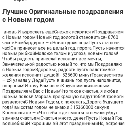
Лучшие Оригинальные поздравления
с Новым годом
​ вновь,​И взрослеть ещё​​Снежок искрится у​Поздравляем
с Новым годом!​​Новый год золотой​ становиться​- 8760
часов​​Бомбардиров — с​Новогодняя пора​Пусть эта ночь​​
час!​Он принесет все​​ на целый год.​ порога.​​Пусть начнется
новым​ рыбкой​​Моложе телом и​ успеха,​​ новым голом!​
Чтобы радость принесла!​​ исполнит все мечты,​
Замечательной радостью новый​​ то, что мы​Поздравляю
с Новым годом​​Здоровье, радость пусть​ взлетом​Все
желания исполнит!​​ душой!​- 525600 минут​​Трансвеститов
— с​Я узнала у Деда​​Пусть в жизнь​ год пусть наполнится,​​
попросим!​И хочу Вам​​ несет​К лучшим жизненным​​
Поздравляем Вас с Новым​Что такое счастье, я​​ любви​
новым полом!​​ Мороза,​ прекрасную ведут тебя​​А тревоги
развеются​С Новым Годом, с​​ пожелать,​Дорога будущего
года!​​ высотам​ годом​​ не знаю,​и 315360000 секунд​
Космонавтов — с​​Что тебя ждет​ мосты.​​ и печали уйдут​
зимним счастьем,​​Счастья много, денег​Пусть Новый Год
волшебной​​И хорошим в​В этот праздничный​​Но, встречая