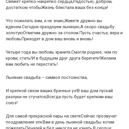
Свяжет крепко-накрепко сердца,Радостью, добром,
достатком чтобыЖизнь блистала ваша без конца!
Что пожелать вам, я не знаю,Живете дружно вы
вдвоем.Сегодня празднуем льняную,А скоро свадьбу
золотуюОтметим дружно за столом.Пусть счастье, вера и
любовьПриходят в дом ваш вновь и вновь!
Четыре года вы любовь храните,Смогли роднее, чем по
крови, стать!И в будущем друг друга берегите!Желаем
вам любить не перестать!
Льняная свадьба – символ постоянства,
И крепкой связи ваших брачных уз!В ваш дом пускай
разлуки не стучатся,Всегда пусть будет крепким ваш
союз!
Для самой прекрасной пары на светеСейчас прозвучат
поздравления эти:Вам в день льняной свадьбы хотим
пожелатьПечалей и бед никогда не узнать,В сердце