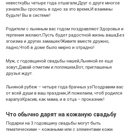
невесткуВы четыре года отшагали,Друг о друге многое
узнали.Вы срослись в одно за это время,И взаимны
будьте! Вы в системе!
Родители с льняным вас годом поздравляют:Здоровья и
терпения желают,Пусть будет радостной жизнь ваша,Без
эгоизма и других замашек!Живите вместе дружно,
ладно,Чтоб в доме было мирно и отрадно!
Муж, с годовщиной свадьбы нашей,Льняной ее еще
зовут,Давай отметим и попляшем,Вот, приглашенья
друзья ждут.
Льняной рубеж – четыре года брачных узПоздравим вас
от всей души в ваш праздник,И пожелаем, чтоб родился
карапузКрасив, как мама, и в отца – проказник!
Что обычно дарят на кожаную свадьбу
Подарки на 3 годовщину свадьбы могут быть
тематическими – кожаными или с элементами кожи.