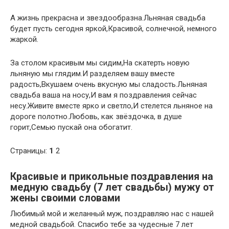
А жизнь прекрасна и звездообразна.Льняная свадьба
будет пусть сегодня яркой,Красивой, солнечной, немного
жаркой.
За столом красивым мы сидим,На скатерть новую
льняную мы глядим.И разделяем вашу вместе
радость,Вкушаем очень вкусную мы сладость.Льняная
свадьба ваша на носу,И вам я поздравления сейчас
несу.Живите вместе ярко и светло,И стелется льняное на
дороге полотно.Любовь, как звёздочка, в душе
горит,Семью пускай она обогатит.
Страницы:
1
2
Красивые и прикольные поздравления на
медную свадьбу (7 лет свадьбы) мужу от
жены своими словами
Любимый мой и желанный муж, поздравляю нас с нашей
медной свадьбой. Спасибо тебе за чудесные 7 лет