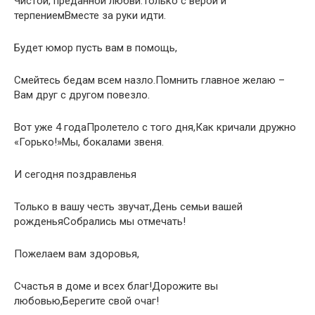
Чистой, преданной любви.Только с верой и
терпениемВместе за руки идти.
Будет юмор пусть вам в помощь,
Смейтесь бедам всем назло.Помнить главное желаю –
Вам друг с другом повезло.
Вот уже 4 годаПролетело с того дня,Как кричали дружно
«Горько!»Мы, бокалами звеня.
И сегодня поздравленья
Только в вашу честь звучат,День семьи вашей
рожденьяСобрались мы отмечать!
Пожелаем вам здоровья,
Счастья в доме и всех благ!Дорожите вы
любовью,Берегите свой очаг!