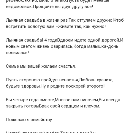
ребенок,Уютно, мило и тепло,Пусть будет меньше
недомолвок,Прощайте вы друг другу все!
Льняная свадьба в жизни раз,Так отгуляем дружно!Чтоб
встретить золотую вам –Живите так, как нужно!
Льняная свадьба! 4 годаВдвоем идете одной дорогой.И
новым светом жизнь озарилась,Когда малышка-дочь
появилась!
Семье мы вашей желаем счастья,
Пусть стороною пройдут ненастья,Любовь храните,
будьте здоровы,Ну и родите поскорей второго!
Вы четыре года вместе,Многое вам нипочем,Вы всегда
закрыть готовыБрак свой сердцем и плечом.
Пожелаю я семейству