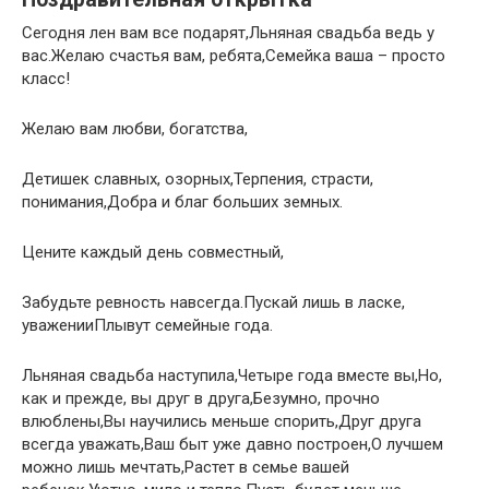
Сегодня лен вам все подарят,Льняная свадьба ведь у
вас.Желаю счастья вам, ребята,Семейка ваша – просто
класс!
Желаю вам любви, богатства,
Детишек славных, озорных,Терпения, страсти,
понимания,Добра и благ больших земных.
Цените каждый день совместный,
Забудьте ревность навсегда.Пускай лишь в ласке,
уваженииПлывут семейные года.
Льняная свадьба наступила,Четыре года вместе вы,Но,
как и прежде, вы друг в друга,Безумно, прочно
влюблены,Вы научились меньше спорить,Друг друга
всегда уважать,Ваш быт уже давно построен,О лучшем
можно лишь мечтать,Растет в семье вашей