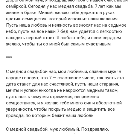
Дорогой мой муж, я поздравляю тебя с нашей счастливой
семёркой. Сегодня у нас медная свадьба, 7 лет как мы
живём в браке. Милый, желаю тебе держать в руках
цветик-семицветик, который исполнит наши желания.
Пусть наша любовь и нежность возносят нас на седьмое
небо, пусть на все наши 7 бед нам удаётся с лёгкостью
находить верный ответ. Я люблю тебя, и всем сердцем
желаю, чтобы ты со мной был самым счастливым.
***
С медной свадьбой нас, мой любимый, славный муж! В
народе говорят, что 7 — счастливое число, так пусть эта
дата станет для нас счастливой, пусть наши старания,
мечты и успехи никогда не накроются медным тазом,
пусть все, к чему мы стремимся, непременно
осуществится, и я желаю тебе много сил и абсолютной
уверенности, чтобы покрыть медью и защитить все
провода, по которым бежит наша любовь.
С медной свадьбой, муж любимый, Поздравляю,