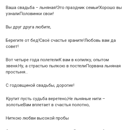
Ваша свадьба – льняная!Это праздник семьи!Хорошо вы
узналиПоловинки свои!
Вы друг друга любите,
Берегите от бед!Своё счастье храните!Любовь вам да
совет!
Вот четыре года полетелиК вам в копилку, опытом
звеня.Ну, а страстью пылкою в постелиПорвана льняная
простыня…
С годовщиной свадьбы, дорогие!
Крутит пусть судьба веретено,Не льняные нити –
золотыеВам вплетает в счастья полотно,
Ниткою любви высокой пробы