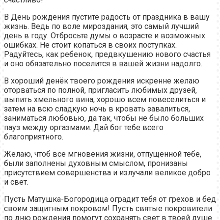
В День рождения пустите радость от праздника в вашу
жизнь. Ведь по воле мироздания, это самый лучший
день в году. Отбросьте думы о возрасте и возможных
ошибках. Не стоит копаться в своих поступках.
Радуйтесь, как ребенок, предвкушению нового счастья
и оно обязательно поселится в вашей жизни надолго.
В хороший денёк твоего рождения искренне желаю
оторваться по полной, пригласить любимых друзей,
выпить хмельного вина, хорошо всем повеселиться и
затем на всю сладкую ночь в кровать завалиться,
заниматься любовью, да так, чтобы не было больших
пауз между оргазмами. Дай бог тебе всего
благоприятного.
Желаю, чтоб все мгновения жизни, отпущенной тебе,
были заполнены духовным смыслом, пронизаны
присутствием совершенства и излучали великое добро
и свет.
Пусть Матушка-Богородица оградит тебя от грехов и бед
своим защитным покровом! Пусть святые покровители
по дню рождения помогут сохранять свет в твоей душе