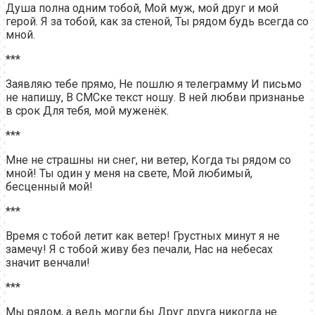
Душа полна одним тобой, Мой муж, мой друг и мой
герой. Я за тобой, как за стеной, Ты рядом будь всегда со
мной.
***
Заявляю тебе прямо, Не пошлю я телеграмму И письмо
не напишу, В СМСке текст ношу. В ней любви признанье
в срок Для тебя, мой муженёк.
***
Мне не страшны ни снег, ни ветер, Когда ты рядом со
мной! Ты один у меня на свете, Мой любимый,
бесценный мой!
***
Время с тобой летит как ветер! Грустных минут я не
замечу! Я с тобой живу без печали, Нас на небесах
значит венчали!
***
Мы рядом, а ведь могли бы Друг друга никогда не