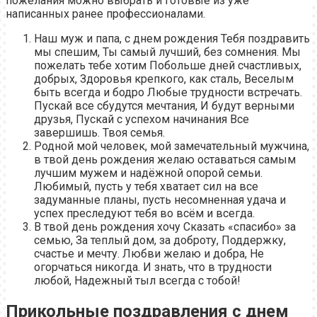
пожелания можно выбрать и готовые из уже
написанных ранее профессионалами.
Наш муж и папа, с днем рождения Тебя поздравить
мы спешим, Ты самый лучший, без сомнения. Мы
пожелать тебе хотим Побольше дней счастливых,
добрых, Здоровья крепкого, как сталь, Веселым
быть всегда и бодро Любые трудности встречать.
Пускай все сбудутся мечтания, И будут верными
друзья, Пускай с успехом начинания Все
завершишь. Твоя семья.
Родной мой человек, мой замечательный мужчина,
в твой день рождения желаю оставаться самым
лучшим мужем и надёжной опорой семьи.
Любимый, пусть у тебя хватает сил на все
задуманные планы, пусть несомненная удача и
успех преследуют тебя во всём и всегда.
В твой день рождения хочу Сказать «спасибо» за
семью, За теплый дом, за доброту, Поддержку,
счастье и мечту. Любви желаю и добра, Не
огорчаться никогда. И знать, что в трудности
любой, Надежный тыл всегда с тобой!
Прикольные поздравления с днем