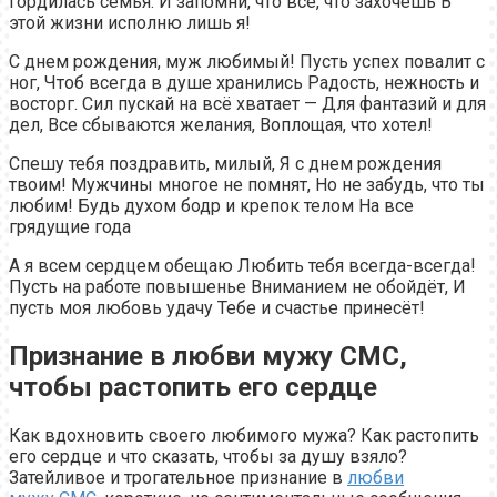
гордилась семья. И запомни, что все, что захочешь В
этой жизни исполню лишь я!
С днем рождения, муж любимый! Пусть успех повалит с
ног, Чтоб всегда в душе хранились Радость, нежность и
восторг. Сил пускай на всё хватает — Для фантазий и для
дел, Все сбываются желания, Воплощая, что хотел!
Спешу тебя поздравить, милый, Я с днем рождения
твоим! Мужчины многое не помнят, Но не забудь, что ты
любим! Будь духом бодр и крепок телом На все
грядущие года
А я всем сердцем обещаю Любить тебя всегда-всегда!
Пусть на работе повышенье Вниманием не обойдёт, И
пусть моя любовь удачу Тебе и счастье принесёт!
Признание в любви мужу СМС,
чтобы растопить его сердце
Как вдохновить своего любимого мужа? Как растопить
его сердце и что сказать, чтобы за душу взяло?
Затейливое и трогательное признание в
любви