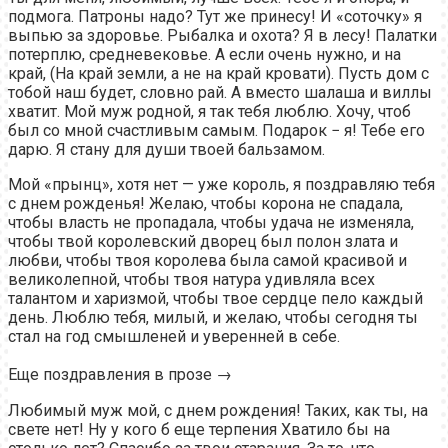
подмога. Патроны надо? Тут же принесу! И «соточку» я
выпью за здоровье. Рыбалка и охота? Я в лесу! Палатки
потерплю, средневековье. А если очень нужно, и на
край, (На край земли, а не на край кровати). Пусть дом с
тобой наш будет, словно рай. А вместо шалаша и виллы
хватит. Мой муж родной, я так тебя люблю. Хочу, чтоб
был со мной счастливым самым. Подарок − я! Тебе его
дарю. Я стану для души твоей бальзамом.
Мой «прынц», хотя нет — уже король, я поздравляю тебя
с днем рожденья! Желаю, чтобы корона не спадала,
чтобы власть не пропадала, чтобы удача не изменяла,
чтобы твой королевский дворец был полон злата и
любви, чтобы твоя королева была самой красивой и
великолепной, чтобы твоя натура удивляла всех
талантом и харизмой, чтобы твое сердце пело каждый
день. Люблю тебя, милый, и желаю, чтобы сегодня ты
стал на год смышленей и уверенней в себе.
Еще поздравления в прозе →
Любимый муж мой, с днем рождения! Таких, как ты, на
свете нет! Ну у кого б еще терпения Хватило бы на