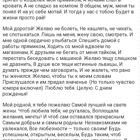
кровати, А не сладко за компом. В общем, муж, меня ты
понял И на ус себе мотай. И тогда у нас с тобою Будет в
жизни просто рай!
Мой дорогой! Желаю не болеть, Не кашлять, не чихать,
не спотыкаться. Лишь на меня, жену свою, смотреть. И
мне одной сердечно улыбаться. Спешить домой с
работы прямиком, Ходить со мной вдвоём по
магазинам, К друзьям не бегать от меня тайком, И
перестать беседовать с машиной. Желаю тещу слишком
не дразнить, В душе все тещи истинные львицы, И
думать прежде чем заговорить, И не жалеть, что рано
ты женился. Желаю, чтобы ты к моим словам
Прислушался и им придал значенье. (Но только чувство
юмора включил). Люблю тебя. Целую. С днем
рожденья!
Мой родной, я тебе пожелаю Самой лучшей на свете
жены. Чтоб любила тебя, не ругалась, Воплощала
желания, мечты! И чтоб сам оставался прекрасным:
Самым добрым и самым родным. Незнакомками не
увлекался, Все любезности — только своим! Будь
успешным, открытым, веселым, Будь таким, чтоб