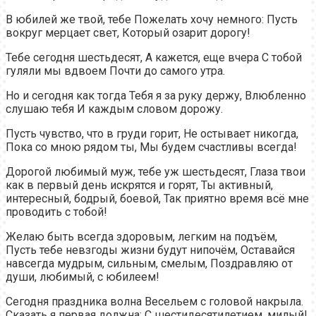
В юбилей же твой, тебе Пожелать хочу немного: Пусть
вокруг мерцает свет, Который озарит дорогу!
Тебе сегодня шестьдесят, А кажется, еще вчера С тобой
гуляли мы вдвоем Почти до самого утра.
Но и сегодня как тогда Тебя я за руку держу, Влюбленно
слушаю тебя И каждым словом дорожу.
Пусть чувство, что в груди горит, Не остывает никогда,
Пока со мною рядом ты, Мы будем счастливы всегда!
Дорогой любимый муж, тебе уж шестьдесят, Глаза твои
как в первый день искрятся и горят, Ты активный,
интересный, бодрый, боевой, Так приятно время всё мне
проводить с тобой!
Желаю быть всегда здоровым, легким на подъём,
Пусть тебе невзгоды жизни будут нипочём, Оставайся
навсегда мудрым, сильным, смелым, Поздравляю от
души, любимый, с юбилеем!
Сегодня праздника волна Весельем с головой накрыла.
Сказать я первая должна: С шестидесятилетием, милый!