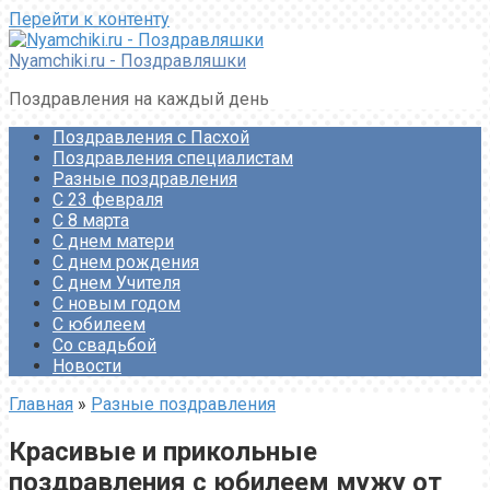
Перейти к контенту
Nyamchiki.ru - Поздравляшки
Поздравления на каждый день
Поздравления с Пасхой
Поздравления специалистам
Разные поздравления
С 23 февраля
С 8 марта
С днем матери
С днем рождения
С днем Учителя
С новым годом
С юбилеем
Со свадьбой
Новости
Главная
»
Разные поздравления
Красивые и прикольные
поздравления с юбилеем мужу от