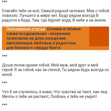
***
Спасибо тебе за всё, Самый родной человек. Мне с тобой
повезло. Лучшего в мире нет. Буду рядом всегда В
радости и беде, Там, где бурлит вода, В небе и на земле.
Популярные статьи
Сочные и теплые
слова поздравления - искренние
пожелания на день рождения,
наполненные любовью и радостью,
для близкого сердцу брата
***
Душа полна одним тобой, Мой муж, мой друг и мой
герой. Я за тобой, как за стеной, Ты рядом будь всегда со
мной.
***
Что б ни случилось, я знаю, Что чувства не тают, как лед.
Мечты о тебе не растают, Любовь к тебе не умрет!
***