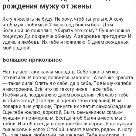
рождения мужу от жены
Яхту я желать не буду, Не хочу, чтоб ты уплыл. А хочу,
чтоб муж любимый У меня под боком был. Дом
большой не пожелаю, Убирать его кому? Лучше нежно
поцелую Да покрепче обниму. А здоровье пригодится И
удача, и любовь. Их тебе и пожелаю. С днем рожденья,
мой родной!
Большое прикольное
Нет, ну всё-таки какая молодец, Себе такого мужа
отхватила! И повод появился наконец… А всё же красота
― такая сила! Опять я о себе, да о себе, Повышу-ка тебе
я настроение, Всё, что по тексту ниже − всё тебе.
Любимый, поздравляю днем рождения! Желаю я тебе
любить жену! (Поверь, я оценю твои старания) И за
подарки я не упрекну, Принять их хватит самообладания.
Ещё тебе желаю, дорогой, Быть семьянином самым
лучшим и примерным. Всегда чтоб были вместе мы с
тобой. И чтоб всегда в порядке были нервы. Ещё пускай
финансовый успех С тобой шагает вместе, рядом, в ногу.
Ты для меня, любимый, лучше всех. Тебе я и опора, и