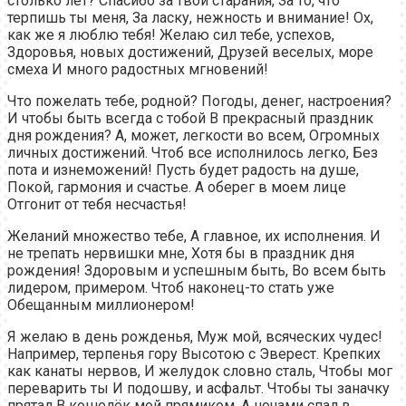
столько лет? Спасибо за твои старания, За то, что
терпишь ты меня, За ласку, нежность и внимание! Ох,
как же я люблю тебя! Желаю сил тебе, успехов,
Здоровья, новых достижений, Друзей веселых, море
смеха И много радостных мгновений!
Что пожелать тебе, родной? Погоды, денег, настроения?
И чтобы быть всегда с тобой В прекрасный праздник
дня рождения? А, может, легкости во всем, Огромных
личных достижений. Чтоб все исполнилось легко, Без
пота и изнеможений! Пусть будет радость на душе,
Покой, гармония и счастье. А оберег в моем лице
Отгонит от тебя несчастья!
Желаний множество тебе, А главное, их исполнения. И
не трепать нервишки мне, Хотя бы в праздник дня
рождения! Здоровым и успешным быть, Во всем быть
лидером, примером. Чтоб наконец-то стать уже
Обещанным миллионером!
Я желаю в день рожденья, Муж мой, всяческих чудес!
Например, терпенья гору Высотою с Эверест. Крепких
как канаты нервов, И желудок словно сталь, Чтобы мог
переварить ты И подошву, и асфальт. Чтобы ты заначку
прятал В кошелёк мой прямиком, А ночами спал в