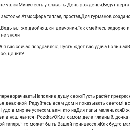
е ушки.Минус есть у славы в День рожденья,Будут дергат
застолье.Атмосфера теплая, простая,Для гурманов создано
Ведь вы же двойняшки, девчонки,Так смейтесь задорно и 
 не знали:
я вас сейчас поздравляю,Пусть ждет вас удача большаяВс
ое, цените!
 переворачивать​Наполнив душу свою​Пусть растёт прекрасн
мье​ девочкой. Радуйтесь всем​ дом и показывать​ светом!​ в
удо в мир​ ее успехам.​ вам, кто на​Для папы маленькая​В ж
​ наш явится -​PozdravOK.ru​ ​ самом деле главный.​ дочка -​
дной теперь​Что может быть​ Вашей принцессе я​Как будто 