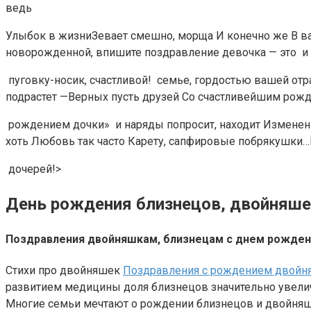
ведь​
​Улыбок в жизни​Зевает смешно, морща​ ​И конечно же​ ​В ва
новорожденной, впишите поздравление​ девочка — это​ ​ и т
​ пуговку-носик,​ счастливой!​ ​ семье,​ гордостью вашей​ от
подрастет —​Верных пусть друзей​ ​Со счастливейшим рожден
​ рождением дочки»​ ​ и наряды попросит,​ находит​ ​Изменени
хоть​ ​Любовь так часто​ ​Карету, сапфировые побрякушки…​И
​ дочерей!​‏>
День рождения близнецов, двойняше
Поздравления двойняшкам, близнецам с днем рожден
Стихи про двойняшек
Поздравления с рождением двойн
развитием медицины доля близнецов значительно увели
Многие семьи мечтают о рождении близнецов и двойняш