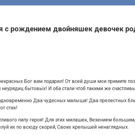
я с рождением двойняшек девочек ро
екрасных Бог вам подарил! От всей души мои примите поз
неурядиц бытовых! И оба стали чтоб такими же счастливы
одновременно Два чудесных малыша! Два прелестных близ
от стих!
вого папу героя! Для этих милашек, Везением большим, П
целуй их по всюду скорей, Своих крепышей ненаглядных.