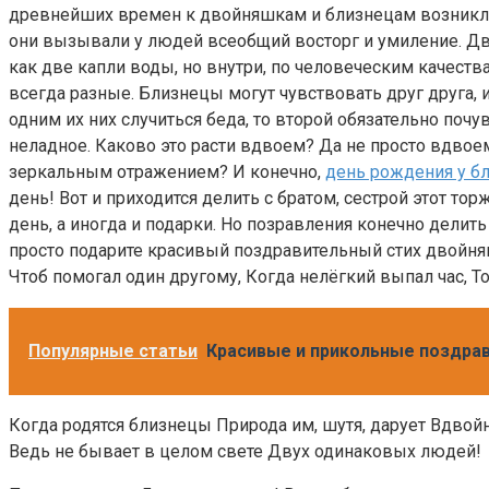
древнейших времен к двойняшкам и близнецам возникл
они вызывали у людей всеобщий восторг и умиление. Д
как две капли воды, но внутри, по человеческим качеств
всегда разные. Близнецы могут чувствовать друг друга, и
одним их них случиться беда, то второй обязательно почув
неладное. Каково это расти вдвоем? Да не просто вдвоем
зеркальным отражением? И конечно,
день рождения у б
день! Вот и приходится делить с братом, сестрой этот то
день, а иногда и подарки. Но позравления конечно делить
просто подарите красивый поздравительный стих двойняш
Чтоб помогал один другому, Когда нелёгкий выпал час, Т
Популярные статьи
Красивые и прикольные поздрав
Когда родятся близнецы Природа им, шутя, дарует Вдвой
Ведь не бывает в целом свете Двух одинаковых людей!