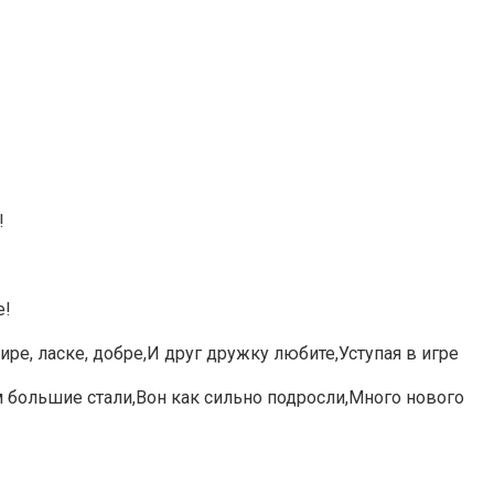
!
е!
е, ласке, добре,И друг дружку любите,Уступая в игре
 большие стали,Вон как сильно подросли,Много нового