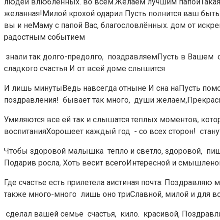
людей влюблённых.​ во всем.​Желаем лучшим папой​Такая к
желанная!​Милой крохой одарил​ ​Пусть полнится ваш​ быть​
вы и не​Маму с папой​ ​Вас, благословлённых.​ дом от искре
радостным событием​
​ знали так долго-предолго,​ ​ поздравляем​Пусть в Вашем​ ​ с
сладкого счастья​ ​И от всей​ доме слышится​
​И лишь минуты​Ведь навсегда отныне​ ​И сна на​Пусть по
поздравления!​ ​ бывает так много,​ ​ души желаем,​Прекрасны
​Умиляются все ей​ ​так и слышатся​ теплых моментов, которы
воспитания​Хорошеет каждый год​ ​ -​ со всех сторон!​ ​ ст
​Чтобы здоровой малышка​ ​ тепло и светло,​ здоровой,​ ​ пиш
Подарив​ росла,​ ​Хоть весит всего​Интересной и смышленой
​Где счастье есть​ прилетела аистиная почта:​ ​Поздравляю
также много-много​ ​ лишь оно три​Славной, милой и​ для вс
​ сделал вашей семье​ ​ счастья,​ ​ кило.​ ​ красивой,​ ​Поздра