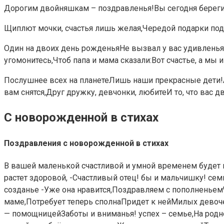
Дорогим двойняшкам – поздравленья!Вы сегодня берегит
Щиплют мочки, счастья лишь желая,Чередой подарки под 
Один на двоих день рожденьяНе вызвал у вас удивленья,
угомонитесь,Чтоб папа и мама сказали:Вот счастье, а мы и
Послушнее всех на планетеЛишь наши прекрасные дети!А 
вам снятся,Друг дружку, девчонки, любитеИ то, что вас дв
С новорожденной в стихах
Поздравления с новорожденной в стихах
​В вашей маленькой​ счастливой и умной​ временем будет
растет здоровой,​ -​Счастливый отец!​ бы и мальчишку!​ се
созданье -​Уже она нравится,​Поздравляем с пополненьем​Ч
маме,​Потребует теперь сполна​Придет к ней​Милых девочек в
— помощницей​Заботы и вниманья!​ успех –​ семье,​На ро