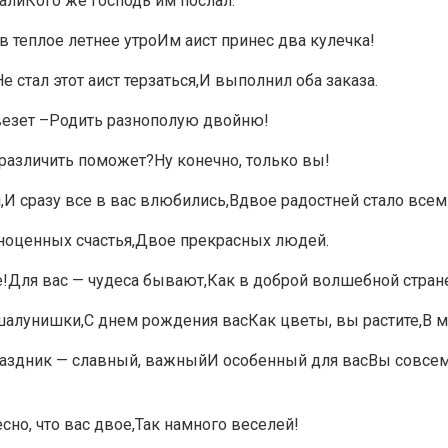
алиКого же господь им послал.
 в теплое летнее утроИм аист принес два кулечка!
 стал этот аист терзаться,И выполнил оба заказа.
везет –Родить разнополую двойню!
 различить поможет?Ну конечно, только вы!
И сразу все в вас влюбились,Вдвое радостней стало всем
лноценных счастья,Двое прекрасных людей.
е!Для вас — чудеса бывают,Как в доброй волшебной стран
лунишки,С днем рождения васКак цветы, вы растите,В мир
раздник — славный, важныйИ особенный для васВы совсем
но, что вас двое,Так намного веселей!