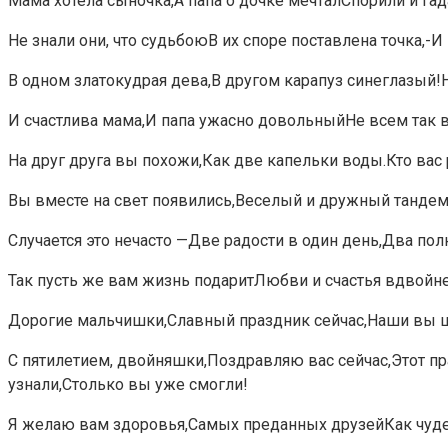
Мама хотела сыночка,А папа о дочке мечталСпорили и гад
Не знали они, что судьбоюВ их споре поставлена точка,-И
В одном златокудрая дева,В другом карапуз синеглазый!Не
И счастлива мама,И папа ужасно довольныйНе всем так 
На друг друга вы похожи,Как две капельки воды.Кто вас
Вы вместе на свет появились,Веселый и дружный тандем,
Случается это нечасто —Две радости в один день,Два по
Так пусть же вам жизнь подаритЛюбви и счастья вдвойн
Дорогие мальчишки,Славный праздник сейчас,Наши вы ша
С пятилетием, двойняшки,Поздравляю вас сейчас,Этот п
узнали,Столько вы уже смогли!
Я желаю вам здоровья,Самых преданных друзейКак чудес