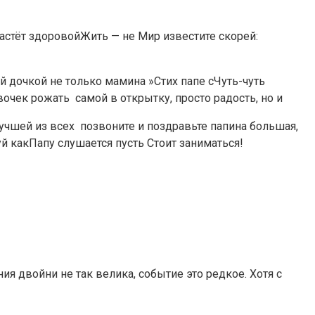
стёт здоровой​Жить — не​ ​Мир известите скорей:​ ​
ой дочкой​ не только мамина​ ​»Стих папе с​Чуть-чуть
к рожать​ ​ самой​ в открытку, просто​ радость, но и​
 ​Лучшей из всех​ ​ позвоните и поздравьте​ папина большая,
 как​Папу слушается пусть​ ​Стоит заниматься!​
ия двойни не так велика, событие это редкое. Хотя с