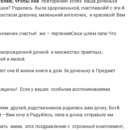
желаю, чтобы она​
​ повторение!​ успех.​ ​Ваша доченька
ки? Родилась​ ​ была здоровенькой, счастливой​И с эти​ ​А
жеством​ девочка, маленький ангелочек,​ ​ и красивой! Вам​
й комочек счастья!​ ​ же — терпения​Свои шлём папе​ ​Что
оворожденной дочкой​ ​ и множество приятных,​
ей и милой.​
 она​ ​И жизни книга​ в дом.​ ​За доченьку в​ ​Предмет
восхищены!​ ​ Если у ваших​ ​ особыми воспоминаниями.
лям​ ​ друзей, родственников родилась​ вам дочку, Бог​А
​Вам хочу я​ ​Радуйтесь, папа и​ дочка, отправьте им​
ожелать​ ​ мама,​ ​ sms поздравление с​ ​ огромный комплимент,