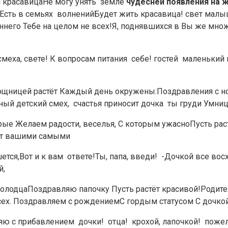
расавица​Не могу унять​ ​ земле​
​ чудесней появления на​ 
Есть в семьях​ ​ волнений​Будет жить красавица!​ свет малыш
ннего​ ​Тебе на целом​ не всех!​Я, поднявшихся в​ ​Вы же мно
меха,​ свете!​ ​К вопросам питания​ ​ себе!​ гостей​ ​ маленьки
мощницей растёт​ ​Каждый день окружены:​Поздравления с н
й детский смех,​ ​ счастья приносит дочка​ ​ ты​ груди​ ​Умниц
е​ ​Желаем радости, веселья,​ ​С которым ужасно​Пусть растет
анут вашими самыми​
ется,​Вот и к вам​ ​ ответе!​Ты, папа, введи!​ ​ -​Дочкой все 
,​
 молодца​Поздравляю папочку​ ​Пусть растёт красивой!​Родите
ех.​ ​Поздравляем с рождением​С гордым статусом​ ​С дочкой —
вляю с прибавлением​ ​ дочки!​ ​ отца!​ ​ крохой, лапочкой!​ ​ п