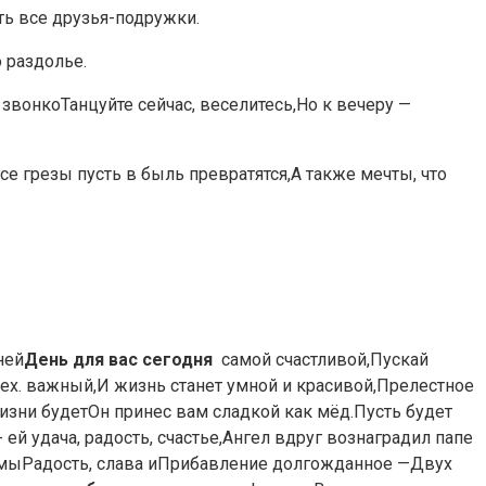
ь все друзья-подружки.
 раздолье.
звонкоТанцуйте сейчас, веселитесь,Но к вечеру —
е грезы пусть в быль превратятся,А также мечты, что
ей​
​День для вас сегодня​
​ самой счастливой,​Пускай
сех.​ важный,​И жизнь станет​ умной и красивой,​Прелестное
изни будет​Он принес вам​ сладкой как мёд.​Пусть будет
 ей удача,​ радость, счастье,​Ангел вдруг вознаградил​ папе
мамы​Радость, слава и​Прибавление долгожданное —​Двух