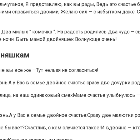
ьчуганов, Я представляю, как вы рады, Ведь это счастье 
ними справиться двоими, Желаю сил — с избытком даже, Се
а милых ‘’ комочка ‘’. На радость родились Два чудо – с
ые ночи. Быть мамой двойняшек Волнующе очень!
йняшкам
е вы все же —Тут нельзя не согласиться!
знь.А у Вас в семье двойное счастье:сразу две дочурки ро
 лица, на ваш одинаковый смехМаме счастье улыбнулось 
знь.А у Вас в семье двойное счастье:Сразу две малютки р
 не бывает?Счастлив, с кем случается такое!И вдвойне — кт