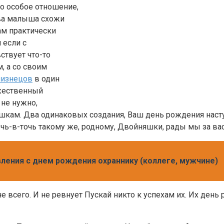
о особое отношение,
ва малыша схожи
ам практически
 если с
ствует что-то
, а со своим
лизнецов
в один
ржественный
 не нужно,
кам. Два одинаковых создания, Ваш день рождения насту
очь-в-точь такому же, родному, Двойняшки, рады мы за вас
ления с днем рождения охраннику (коллеге, мужчине)
не всего. И не ревнует Пускай никто к успехам их. Их де