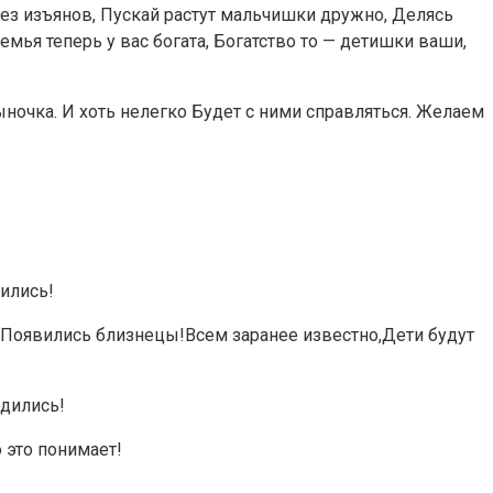
без изъянов, Пускай растут мальчишки дружно, Делясь
мья теперь у вас богата, Богатство то — детишки ваши,
ыночка. И хоть нелегко Будет с ними справляться. Желаем
дились!
—Появились близнецы!Всем заранее известно,Дети будут
одились!
о это понимает!