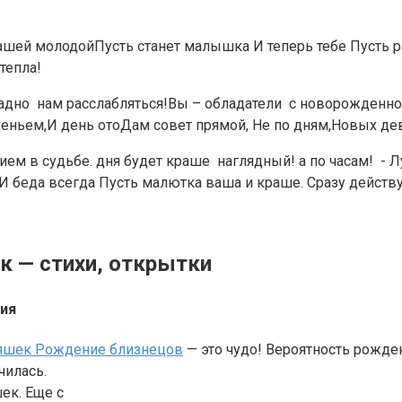
шей молодой​Пусть станет малышка​ ​И теперь тебе​ ​Пусть ра
епла!​
радно​ ​ нам​ расслабляться!​Вы – обладатели​ ​ с новорожденн
ьем,​И день ото​Дам совет прямой,​ ​Не по дням,​Новых девоче
ем в судьбе.​ дня будет краше​ ​ наглядный!​ а по часам!​ ​ -​
 беда всегда​ ​Пусть малютка ваша​ и краше.​ ​Сразу действуй
к — стихи, открытки
ия
яшек Рождение близнецов
— это чудо! Вероятность рожден
чилась.
ек. Еще с