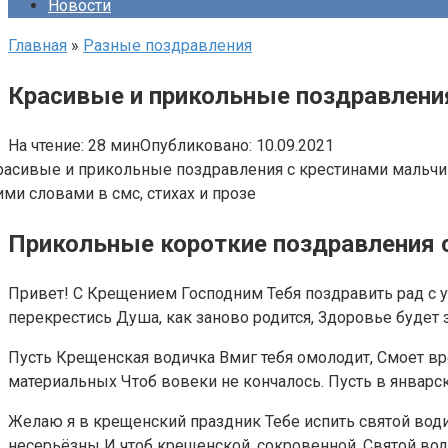
Новости
Главная
»
Разные поздравления
Красивые и прикольные поздравлени
На чтение:
28 мин
Опубликовано:
10.09.2021
Прикольные короткие поздравления 
Привет! С Крещением Господним Тебя поздравить рад с у
перекрестись Душа, как заново родится, Здоровье будет 
Пусть Крещенская водичка Вмиг тебя омолодит, Смоет вр
материальных Чтоб вовеки не кончалось. Пусть в январс
Желаю я в крещенский праздник Тебе испить святой води
несерьёзны И чтоб крещенской, сокровенной, Святой во