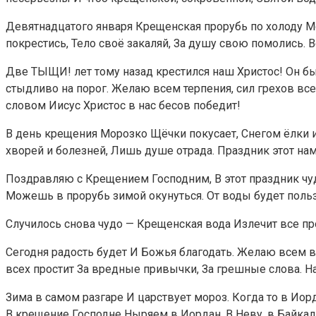
Девятнадцатого января Крещенская прорубь по холоду Мо
покрестись, Тело своё закаляй, За душу свою помолись. В
Две ТЫЩИ! лет тому назад крестился наш Христос! Он бы
стыдливо на порог. Желаю всем терпения, сил грехов все
словом Иисус Христос в нас бесов победит!
В день крещения Морозко Щёчки покусает, Снегом ёлки и
хворей и болезней, Лишь душе отрада. Праздник этот н
Поздравляю с Крещением Господним, В этот праздник чудо
Можешь в прорубь зимой окунуться. От воды будет польз
Случилось снова чудо — Крещенская вода Излечит все пр
Сегодня радость будет И Божья благодать. Желаю всем в
всех простит За вредные привычки, За грешные слова. Н
Зима в самом разгаре И царствует мороз. Когда то в Иорд
В крещение Господне Ныряем в Иордан, В Неву, в Байкал 