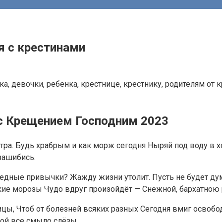
я с крестинами
с Крещением Господним 2023
тра. Будь храбрым и как морж сегодня Ныряй под воду в х
зашибись.
едные привычки? Жажду жизни утолит. Пусть не будет дум
кие морозы Чудо вдруг произойдёт — Снежной, бархатною 
цы, Чтоб от болезней всяких разных Сегодня вмиг освобод
дой все смыло слёзы.