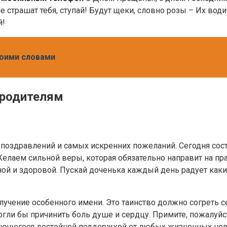
е страшат тебя, ступай! Будут щеки, словно розы – Их вод
й!
воими словами
 родителям
поздравлений и самых искренних пожеланий. Сегодня сост
елаем сильной веры, которая обязательно направит на п
ной и здоровой. Пускай доченька каждый день радует ка
учение особенного имени. Это таинство должно согреть се
огли бы причинить боль душе и сердцу. Примите, пожалуй
яющегося достойной поддержкой от любых жизненных нев