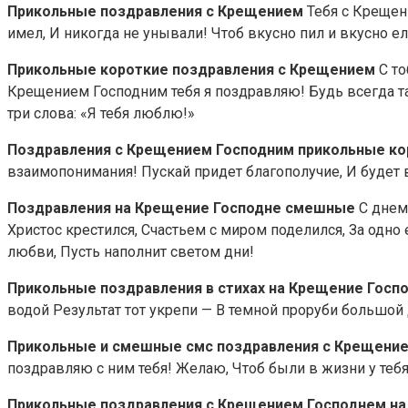
Прикольные поздравления с Крещением
Тебя с Крещен
имел, И никогда не унывали! Чтоб вкусно пил и вкусно е
Прикольные короткие поздравления с Крещением
С т
Крещением Господним тебя я поздравляю! Будь всегда тако
три слова: «Я тебя люблю!»
Поздравления с Крещением Господним прикольные к
взаимопонимания! Пускай придет благополучие, И будет в
Поздравления на Крещение Господне смешные
С днем
Христос крестился, Счастьем с миром поделился, За одн
любви, Пусть наполнит светом дни!
Прикольные поздравления в стихах на Крещение Госп
водой Результат тот укрепи — В темной проруби большой Д
Прикольные и смешные смс поздравления с Крещени
поздравляю с ним тебя! Желаю, Чтоб были в жизни у теб
Прикольные поздравления с Крещением Господнем н