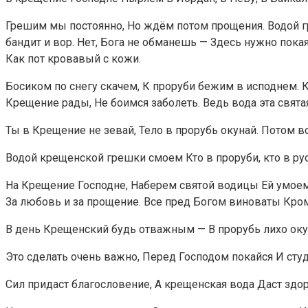
Грешим мы постоянно, Но ждём потом прощения. Водой гр
бандит и вор. Нет, Бога не обманешь — Здесь нужно пок
Как пот кровавый с кожи.
Босиком по снегу скачем, К проруби бежим в исподнем.
Крещение рады, Не боимся заболеть. Ведь вода эта свята
Ты в Крещение не зевай, Тело в прорубь окунай. Потом во
Водой крещенской грешки смоем Кто в проруби, кто в рус
На Крещение Господне, Наберем святой водицы Ей умоем
За любовь и за прощение. Все пред Богом виноваты Кроме
В день Крещенский будь отважным — В прорубь лихо оку
Это сделать очень важно, Перед Господом покайся И студ
Сил придаст благословение, А крещенская вода Даст здоро