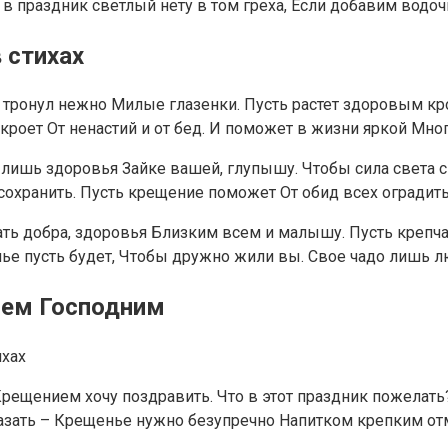
 в праздник светлый нету в том греха, Если добавим водоч
 стихах
 тронул нежно Милые глазенки. Пусть растет здоровым кр
кроет От ненастий и от бед. И поможет в жизни яркой Мно
ишь здоровья Зайке вашей, глупышу. Чтобы сила света с
сохранить. Пусть крещение поможет От обид всех оградить
ь добра, здоровья Близким всем и малышу. Пусть крепчае
мье пусть будет, Чтобы дружно жили вы. Свое чадо лишь 
ием Господним
ихах
Крещением хочу поздравить. Что в этот праздник пожелать?
тказать – Крещенье нужно безупречно Напитком крепким от