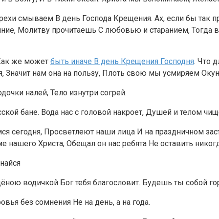
ехи смываем В день Господа Крещения. Ах, если бы так п
аяние, Молитву прочитаешь С любовью и старанием, Тогда
 Как же может
быть иначе В день Крещения Господня
. Что 
я, Значит нам она на пользу, Плоть свою мы усмиряем Оку
дочки налей, Тело изнутри согрей.
ской бане. Вода нас с головой накроет, Душей и телом чищ
ся сегодня, Просветлеют наши лица И на праздничном зас
 нашего Христа, Обещал он нас ребята Не оставить никогд
найся
ёною водичкой Бог тебя благословит. Будешь ты собой гор
вья без сомнения Не на день, а на года.