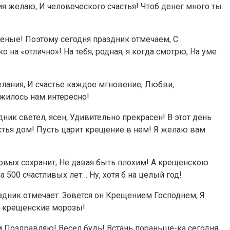
я желаю, И человеческого счастья! Чтоб денег много ты
щеные! Поэтому сегодня праздник отмечаем, С
на «отлично»! На тебя, родная, я когда смотрю, На уме
лания, И счастье каждое мгновение, Любви,
 жилось нам интересно!
ник светел, ясен, Удивительно прекрасен! В этот день
астья дом! Пусть царит крещение в нем! Я желаю вам
новых сохранит, Не давая быть плохим! А крещенскою
а 500 счастливых лет… Ну, хотя б на целый год!
здник отмечает. Зовется он Крещением Господнем, Я
ой крещенские морозы!
 Поздравляю! Весел будь! Встань пораньше-ка сегодня,