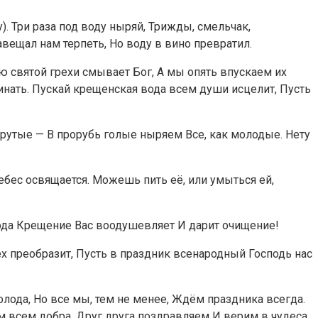
. Три раза под воду ныряй, Трижды, смельчак,
авещал нам терпеть, Но воду в вино превратил.
ю святой грехи смывает Бог, А мы опять впускаем их
инать. Пускай крещенская вода всем души исцелит, Пусть
крутые — В прорубь голые ныряем Все, как молодые. Нету
ебес освящается. Можешь пить её, или умыться ей,
пода Крещение Вас воодушевляет И дарит очищение!
х преобразит, Пусть в праздник всенародный Господь нас
олода, Но все мы, тем не менее, Ждём праздника всегда.
м всем добра, Друг друга поздравляем И верим в чудеса.