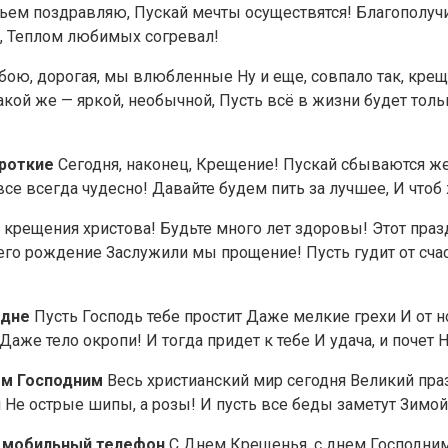
ьем поздравляю, Пускай мечты осуществятся! Благополучи
л, Теплом любимых согревал!
обою, дорогая, мы влюбленные Ну и еще, совпало так, кре
й же — яркой, необычной, Пусть всё в жизни будет только 
ороткие
Сегодня, наконец, Крещение! Пускай сбываются же
се всегда чудесно! Давайте будем пить за лучшее, И чтоб
 крещения христова! Будьте много лет здоровы! Этот празд
о его рождение Заслужили мы прощение! Пусть гудит от сч
одне
Пусть Господь тебе простит Даже мелкие грехи И от 
аже тело окропи! И тогда придет к тебе И удача, и почет Н
ем Господним
Весь христианский мир сегодня Великий пра
я Не острые шипы, а розы! И пусть все беды заметут Зим
а мобильный телефон
С Днем Крещенья, с днем Господним