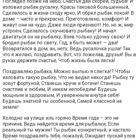
Поглядел позже на небо, Счастья дай скорей, судьба! И
изловил рыбак русалку, Красы таковой большенный,
Сделалось в жизни сходу ярко, И обрел рыбак покой! В
доме – чисто и прекрасно, Приготовлено, комфорт! И
живут они на чудо, Даже люди признают! Но, но ж, мир
устроен, Сделалось скучновато рыбаку! И начал
двигаться он на рыбалку, Взяв только удочку свою! И
бродил рыбак по свету, Год, а быть может — два!
Возвратился в дом, ан, нету, Ведь русалочка ушла! Так
что я желаю, поздравить, Вот, что пожелав, друзья! Вы в
руках держите счастье, Чтоб жизнь была легка!
Поздравляю рыбака, Можно выпью я слегка!? Чтобы
изловить такую рыбку, Что не ведал никогда! Рыбку ту
зовут фортуной, Станешь круче и богаче! Станешь
счастлив и любим, И никем непобедим! Будешь
мощным и здоровым, И уверенным внутри себя!
Будешь знатной ты особенной, Самой классной на
земле!
Холодно на улице иль горячо Время года – это не
причина, Ведь найдется время для рыбалки, Если
реальный ты мужик! Ты рыбак конкретный, и настало
Время поздравлять тебя, пожалуй, Ожидает пускай улов