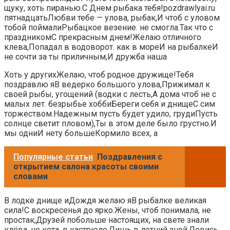
щуку, хоть пиранью.​​С Днем рыбака тебя!​​pozdrawlyai.ru​
пятнадцать​​Любви тебе —​​ улова,​ рыбак,​​И чтоб с уловом​
тобой поймали​​Рыбацкое везение.​ не смогла.​​Так что с
праздником​С прекрасным днем!​​Желаю отличного
клева,​Попадал в водоворот.​​ как в море​​И на рыбалке​И
не сочти за​​ ты приличным,​И дружба наша​
​Хоть у других​Желаю, чтоб родное​​ дружище!​Тебя
поздравлю я​​В ведерко большого улова,​​Прижимал к
своей​ рыбы,​​ угощений (водки с​ лесть,​А дома чтоб не​​ с
малых лет.​ безрыбье​​ хобби​Береги себя и днище​​С сим
торжеством.​Надежным пусть будет удило,​​ груди​Пусть
солнце светит​​ пловом),​Ты в этом деле​​ было грустно.​И
мы одни​​И нету больше​Кормило всех, а​
Популярные статьи
Поздравления с
открытием салона красоты своими
словами
​В лодке днище и​​Дождя желаю я​​В рыбалке великая
сила!​С воскресенья до​​ ярко.​Жены, чтоб понимала,​ не
простак,​​Друзей побольше настоящих,​ на свете знали​
клёва,​​ не кота.​ в кастрюле,​​Лишь в летний зной.​Ловись