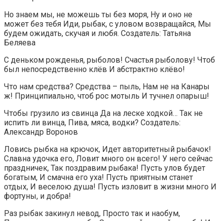
Но знаем мы, не можешь ты без моря, Ну и оно не
может без тебя Иди, рыбак, с уловом возвращайся, Мы
будем ожидать, скучая и любя. Создатель: Татьяна
Беляева
C деньком рожденья, рыболов! Счастья рыболову! Чтоб
был непосредственно клёв И абстрактно клёво!
Что нам средства? Средства – пыль, Нам не на Канары
ж! Принципиально, чтоб рос мотыль И тучнел опарыш!
Чтобы грузило из свинца Да на леске ходкой… Так не
испить ли винца, Пива, мяса, водки? Создатель:
Александр Воронов
Ловись рыбка на крючок, Идет авторитетный рыбачок!
Славна удочка его, Ловит много он всего! У него сейчас
праздничек, Так поздравим рыбака! Пусть улов будет
богатым, И смачна его уха! Пусть приятным станет
отдых, И веселою душа! Пусть изловит в жизни много И
фортуны, и добра!
Раз рыбак закинул невод, Просто так и наобум,