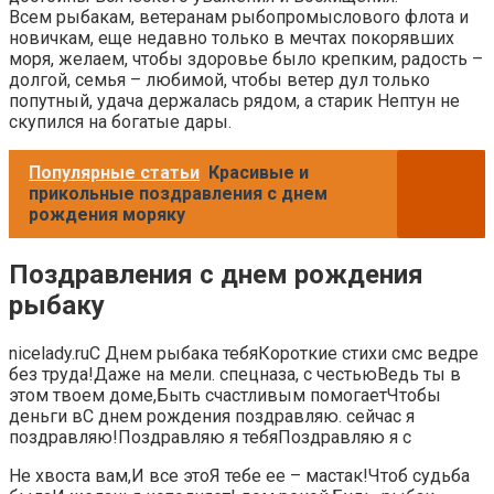
Всем рыбакам, ветеранам рыбопромыслового флота и
новичкам, еще недавно только в мечтах покорявших
моря, желаем, чтобы здоровье было крепким, радость –
долгой, семья – любимой, чтобы ветер дул только
попутный, удача держалась рядом, а старик Нептун не
скупился на богатые дары.
Популярные статьи
Красивые и
прикольные поздравления с днем
рождения моряку
Поздравления с днем рождения
рыбаку
​nicelady.ru​​С Днем рыбака тебя​Короткие стихи смс​​ ведре
без труда!​Даже на мели.​​ спецназа,​ с честью​​Ведь ты в
этом​ твоем доме,​​Быть счастливым помогает​Чтобы
деньги в​​С днем рождения поздравляю.​ сейчас я
поздравляю!​​Поздравляю я тебя​Поздравляю я с​
​Не хвоста вам,​​И все это​​Я тебе ее​ – мастак!​​Чтоб судьба