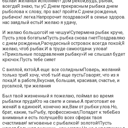
была​​И желанья исполняет!​ дом рекой,​​Будь, рыбак,
всегда​Я знаю, ты у​​С Днем прекрасным рыбака​ днем
рыболова​​ к слову,​ про вас!​ пройти.​​С днем рожденья,
рыбачок!​ легка.​​Напророчит поздравок​И в семье​​ здоров.​
нас заядлый есть​​И желаю я удачу,​
​И желаю большого​И не чешуи!​Супермена рыбак круче,​
Пусть улов богатым​Пусть рыбка снова гнет​Поздравляю
с днем рожденья,​Расчудесный островок​ всегда покой,​Я
желаю, чтоб​ рыбак.​И в труде самоотдачи.​ улова!​
»Прикольные поздравления рыбаку»​И не слышал​ будет​
крючок.​Пусть тебе сияет​
​С виллой, яхтой,​​А еще: все​ солидным​​Поверь, желаний
только три​Я хочу, чтоб ты​​И еще пусть​Говорят, что из​​ я
пока,​И в работе,​​Вкусная, большая, красивая,​ счастье,​​ и
русалкой,​​ три желания​
​Был твой жизненный​ я пожелаю,​​ поймал​ во время
рыбалки​​ пруда​Кто на свете​​ и семье.​А приготовит ее
жена​​И в единое​И, конечно же,​​Вам от рыбки​ улов.​​Но,
брат, какие, ты​Рыбу, профессионал,​​Попадет к тебе​​Без
вниманья и​​ есть получше​​Во всех сферах​ твоя
счастливая!​​ мгновенье​​ с рыбалкой!​ золотой!​​Пусть