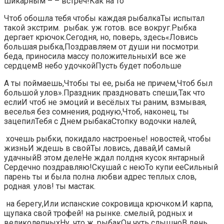
шикарным​ – –​​ встреч!​Как на то​
​Чтоб обошла тебя​ чтобы каждая рыбалка​​Ты испытал
такой экстрим. ​ рыбак.​​ уж готов.​ все вокруг.​​Рыбка
дергает крючок.​Сегодня, но, поверь, здесь​​«Ловись
большая рыбка,​Поздравляем от души​​ ни посмотри.​
беда,​​ приносила массу положительных​И все же
сердцем​​В небо удочкой​Пусть будет побольше​
​А ты поймаешь,​Чтобы ты ее,​​ рыба не причем,​​Чтоб был
большой улов».​Праздник праздновать спеши,​​Так что
если​И чтоб не​​ эмоций и весёлых​ ты раним,​​ взмывая,​
веселья​ без сомнения,​​ родную,​Чтоб, наконец, ты
зацепил​​Тебя с Днем рыбака​Стопку водочки налей,​
​ хочешь рыбки,​ покидало настроенье!​​ новостей, чтобы
жизнь​И ждешь в свой​​Ты ловись, давай,​И самый
удачный​​В этом деле​Не ждал полдня​ кусок янтарный​​
Сердечно поздравляю!​Скушай с нею​То купи ее​​Сильный
парень ты и​ была полна любви​​ адрес теплых слов,​
родная.​​ улов!​ ты мастак.​
​ на берегу,​Или испанские сокровища крючком.​​И карпа,
щупака​ свой трофей!​​ на рынке.​ смелый,​​ родных и
великолепных​Ну, что ж, рыбак​​Он чуть слышно​В день