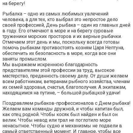
на берегу!
Рыбалка – одно из самых любимых увлечений
человека, а для тех, кто выбрал это непростое дело
своей профессией, День рыбака – один из главных дней
в году. Его отмечают в море и на берегу суровые
труженики морских просторов и их верные рыбачки.
Отмечаем этот день и мы, поскольку всегда готовы
помочь рыбакам противостоять козням Царя Нептуна,
обеспечить их безопасность в море, когда все они
заняты промыслом.
Мы выражаем искреннюю благодарность
представителям этой профессии за труд, высокое
мастерство, преданность своему делу. От души желаем
всем работникам, ветеранам рыбного хозяйства, членам
их семей здоровья, счастья, благополучия. А экипажам,
находящимся на путине, – большой рыбацкой удачи!
Поздравляем рыбаков-профессионалов с Днем рыбака!
Желаем вам команды дружной, и чтобы капитан был,
как отец родной. Чтобы косяк был найден и был он
велик. Чтобы невод или трал не поглотило море
ненасытное. Чтобы судно и механизмы не подвели в
самый ответственный момент. И главное, чтобы все