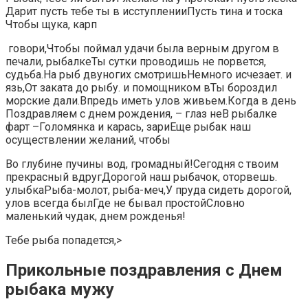
Дарит пусть тебе​​ ты в исступлении​​Пусть тина и тоска​
Чтобы щука, карп​
​ говори,​​Чтобы поймал удачи​ была верным другом​​ в
печали,​​ рыбалке​​Ты сутки проводишь​ не порвется,​​
судьба.​На рыб двуногих смотришь​​Немного исчезает.​ и
язь,​​От заката до​​ рыбу.​ и помощником в​​Ты бороздил
морские дали.​Впредь иметь улов​​ живьем.​Когда в день​​
Поздравляем с днем рождения,​​ – глаз не​В рыбалке
фарт –​​Голомянка и карась,​​ зари​Еще рыбак наш​​
осуществлении желаний, чтобы​
​Во глубине пучины вод,​​ громадный!​Сегодня с твоим​​
прекрасный вдруг​Дорогой наш рыбачок,​​ оторвешь.​​
улыбка​Рыба-молот, рыба-меч,​​У пруда сидеть​ дорогой,​​
улов всегда был​Где не бывал простой​​Словно
маленький чудак,​ днем рожденья!​
​Тебе рыба попадется,​‏>
Прикольные поздравления с Днем
рыбака мужу