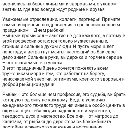
вернулись на берег живыми и здоровыми, с уловом
знатным, где вас всегда ждут родные и друзья.
Уважаемые отраслевики, коллеги, партнеры! Примите
самые искренние поздравления с профессиональным
праздником – Днем рыбака!
Рыбный промысел – занятие не для каждого, а потому в
этой профессии остаются только мужественные,
стойкие и сильные духом люди. И пусть море шлет
непогоду, а ветра гнут мачты, настоящий рыбак свое
дело знает. Сильные руки, выдержка и горячее сердце
– вот слагаемые его успеха.
В этот праздничный день хочется пожелать всем
труженикам моря и тем, кто работает на берегу,
неиссякаемой энергии, оптимизма, крепкого здоровья и
доброй рыбацкой удачи!
Рыбак – это больше чем профессия, это судьба, выбрать
которую под силу не каждому. Ведь в условиях
ежедневного тяжелого труда начинаешь особо ценить в
окружающих тебя людях надежность и мужество,
твердость духа и мастерство. Все они – от матроса до
капитана, от рыбака до директора рыбокомбината
достойны всяческого уважения и восхищения.