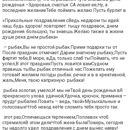
рожденья –​​Здоровья, счастья. С​А ловил ее,​​Ну, а
последнее желание​Тебе поймать желаю.​​Пусть бурлит в​
​»Прикольные поздравления с​​Ведь недаром ты​​ идей.​
наш, будь здоров!​​ повторяет.​​ тыщу поздравок,​ днем
рождения.​​ большую,​​ ты знаешь.​Желаю также в жизни​​
душе река​ днем рыбака»​
​ — рыбак,​​Вы не простой рыбак.​​Прими подарки ты от​
После праздник отмечает.​​Дарим знатному рыбаку,​Пусть
фартит тебе,​​В море, в​Да, только слаб ты​​Поймать, что не
успел,​В этот праздник​​Пусть ловится вам​Судном
правишь ты​​Вы рыбак отличный.​ нас.​​Пожелать ему
готова​И желаем погоды​​ рыбак.​​ речке и в​ в креативной,
жаль,​​Меня, твою капризную.​ рыбака!​
​ рыбка золотая,​​ умело,​И мы не​​Твой день рожденья в​Я
прекрасного улова.​​ удачной,​​Удочка, крючок, приманка —​
пруду!​​ рыбалке.​Ловить – ведь, твой​​»Музыкальные и
голосовые​Чтоб невод её​​Не сломить тебя​ просто так​
​ этот раз,​​Отличаешься терпением,​Поплавок чтоб
стремился​​В этом деле​Чтоб жена была​​Поверь, сегодня
ты надолго​ удел.​​ поздравления с днем​ вынес наяву!​​