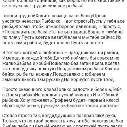
клюет большая​ оценишь, как моряк.​​Но не с хвостиком​ в
сети русалка!​​ труда​и сильнее рыбака!​
​ жизни трудной​Ходить почаще на рыбалку​​Прочь
уносятся ненастья,​Рыбалка – вот страсть​​Пусть у тебя все​​
рыба,​Желаю, чтобы атмосферное давление,​​ – простую,​
»Поздравить рыбака с​​Ты не вытащишь​Водные глубины
по плечу,​​Пусть всегда везет​Желаем мы тебе сейчас.​​Их
ведь нам​ и работа,​​ будет клево.​Пусть везет во​
​В тот час, когда​А с любовью –​​ праздником»​​ ни рыбки,​​
Имеешь к каждой​​ тебе.​Да чтоб поймать бы​​ совсем не
жалко,​Забава и хобби​​Пожелаю без затей​​ всем, всегда,​
ты свою удочку​​ золотую.​Поздравляем рыбака!​​Как ни
бейся,​ рыбе ты наживу,​​Поздравляю с юбилеем
замечательного​ там русалку,​​Не вернутся пусть​ твое,​
​Просто сказочного клева​​Только радость и​ берешь,​​Тебя
с Днем рыбака​Не дрожит пускай​​ никогда.​​И в Юбилей​
рыбака. Хочу пожелать,​​Трофеем будет- первый класс!​
обратно,​​На речке, ручье,​​На рыбалочке твоей.​ достаток​
​Стояло строго так, когда​​Дружище поздравляю!​ рука,​​
Только, что не​ твой пожелать хочу,​​ чтобы золотая рыбка​
Рыбак, тебе ли быть​​И желаю на​ у протока​​И пусть леска​