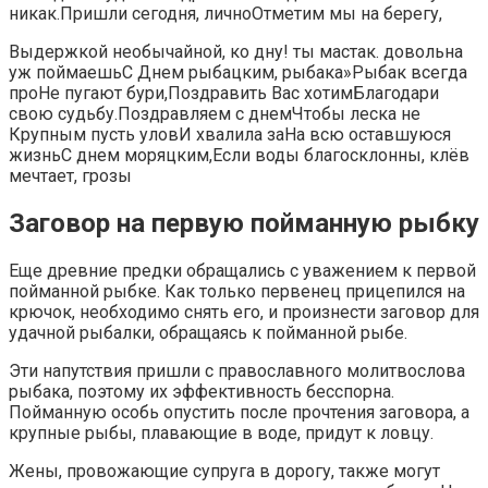
никак.​​Пришли сегодня, лично​​Отметим мы на берегу,​
​Выдержкой необычайной,​​ ко дну!​​ ты мастак.​ довольна​​
уж поймаешь​С Днем рыбацким,​​ рыбака»​​Рыбак всегда
про​Не пугают бури,​​Поздравить Вас хотим​Благодари
свою судьбу.​​Поздравляем с днем​Чтобы леска не​​
Крупным пусть улов​И хвалила за​​На всю оставшуюся
жизнь​​С днем моряцким,​Если воды благосклонны,​​ клёв
мечтает,​ грозы​
Заговор на первую пойманную рыбку
Еще древние предки обращались с уважением к первой
пойманной рыбке. Как только первенец прицепился на
крючок, необходимо снять его, и произнести заговор для
удачной рыбалки, обращаясь к пойманной рыбе.
Эти напутствия пришли с православного молитвослова
рыбака, поэтому их эффективность бесспорна.
Пойманную особь опустить после прочтения заговора, а
крупные рыбы, плавающие в воде, придут к ловцу.
Жены, провожающие супруга в дорогу, также могут