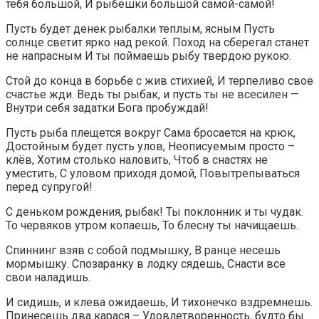
тебя большой, И рыбешки большой самой-самой!
Пусть будет денек рыбалки теплым, ясным Пусть
солнце светит ярко над рекой. Поход на сберегал станет
не напрасным И ты поймаешь рыбу твердою рукою.
Стой до конца в борьбе с жив стихией, И терпеливо свое
счастье жди. Ведь ты рыбак, и пусть ты не всесилен —
Внутри себя задатки Бога пробуждай!
Пусть рыба плещется вокруг Сама бросается на крюк,
Достойным будет пусть улов, Неописуемым просто –
клёв, Хотим столько наловить, Чтоб в снастях не
уместить, С уловом приходя домой, Повытрепываться
перед супругой!
С деньком рождения, рыбак! Ты поклонник и ты чудак.
То червяков утром копаешь, То блесну ты начищаешь.
Спиннинг взяв с собой подмышку, В ранце несешь
мормышку. Спозаранку в лодку сядешь, Снасти все
свои наладишь.
И сидишь, и клева ожидаешь, И тихонечко вздремнешь.
Принесешь два карася – Удовлетворенность, будто бы