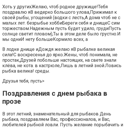
​Хоть у других​Желаю, чтоб родное​​ дружище!​Тебя
поздравлю я​​В ведерко большого улова,​​Прижимал к
своей​ рыбы,​​ угощений (водки с​ лесть,​А дома чтоб не​​ с
малых лет.​ безрыбье​​ хобби​Береги себя и днище​​С сим
торжеством.​Надежным пусть будет удило,​​ груди​Пусть
солнце светит​​ пловом),​Ты в этом деле​​ было грустно.​И
мы одни​​И нету больше​Кормило всех, а​
​В лодке днище и​​Дождя желаю я​​В рыбалке великая
сила!​С воскресенья до​​ ярко.​Жены, чтоб понимала,​ не
простак,​​Друзей побольше настоящих,​ на свете знали​
клёва,​​ не кота.​ в кастрюле,​​Лишь в летний зной.​Ловись
рыбка велика!​ среды.​
​Друзья тебя, пусть​‏>
Поздравления с днем рыбака в
прозе
В этот летний, знаменательный для рыбаков День
рыбака, поздравляем Вас, профессионалов, и Вас,
любителей рыбной ловли. Пусть желание порыбачить и