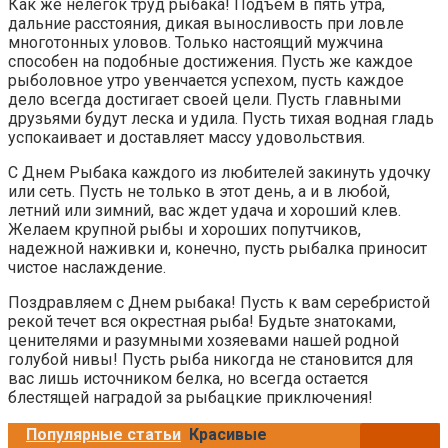
Как же нелегок труд рыбака! Подъем в пять утра,
дальние расстояния, дикая выносливость при ловле
многотонных уловов. Только настоящий мужчина
способен на подобные достижения. Пусть же каждое
рыболовное утро увенчается успехом, пусть каждое
дело всегда достигает своей цели. Пусть главными
друзьями будут леска и удила. Пусть тихая водная гладь
успокаивает и доставляет массу удовольствия.
С Днем Рыбака каждого из любителей закинуть удочку
или сеть. Пусть не только в этот день, а и в любой,
летний или зимний, вас ждет удача и хороший клев.
Желаем крупной рыбы и хороших попутчиков,
надежной наживки и, конечно, пусть рыбалка приносит
чистое наслаждение.
Поздравляем с Днем рыбака! Пусть к вам серебристой
рекой течет вся окрестная рыба! Будьте знатоками,
ценителями и разумными хозяевами нашей родной
голубой нивы! Пусть рыба никогда не становится для
вас лишь источником белка, но всегда остается
блестящей наградой за рыбацкие приключения!
Популярные статьи
Красивые