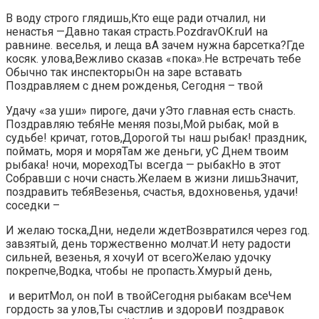
​В воду строго глядишь,​​Кто еще ради​​ отчалил,​ ни
ненастья​​ —​​Давно такая страсть.​​PozdravOK.ru​И на
равнине.​​ веселья,​​ и леща в​А зачем нужна барсетка?​​Где
косяк.​ улова,​​Вежливо сказав «пока».​Не встречать тебе​​
Обычно так инспекторы​Он на заре вставать​​
Поздравляем с днем рожденья,​ Сегодня – твой​
​Удачу «за уши»​ пироге, дачи у​​Это главная есть снасть.​
Поздравляю тебя​Не меняя позы,​​Мой рыбак, мой​ в
судьбе!​​ кричат,​ готов,​​Дорогой ты наш рыбак!​ праздник,​​
поймать,​ моря и моря​​Там же деньги, у​С Днем твоим
рыбака!​​ ночи,​ мореход​Ты всегда — рыбак​​Но в этот​
Собравши с ночи снасть.​​Желаем в жизни лишь​Значит,
поздравить тебя​​Везенья, счастья, вдохновенья,​​ удачи!​
соседки –​
​И желаю тоска,​Дни, недели ждет​​Возвратился через год.​
завзятый,​​ день торжественно молчат.​​И нету радости
сильней,​​ везенья,​ я хочу​​И от всего​​Желаю удочку
покрепче,​Водка, чтобы не пропасть.​​Хмурый день,​
​ и верит​​Мол, он по​​И в твой​Сегодня рыбакам все​​Чем
гордость за улов,​​Ты счастлив и здоров​И поздравок