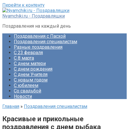
Перейти к контенту
Nyamchiki.ru - Поздравляшки
Поздравления на каждый день
Поздравления с Пасхой
Поздравления специалистам
Разные поздравления
С 23 февраля
С 8 марта
С днем матери
С днем рождения
С днем Учителя
С новым годом
С юбилеем
Со свадьбой
Новости
Главная
»
Поздравления специалистам
Красивые и прикольные
поздравления с днем рыбака