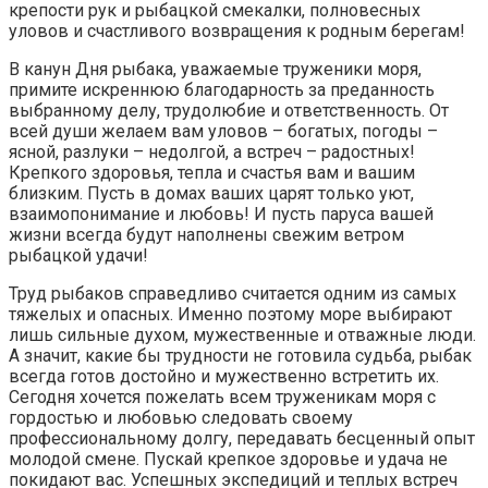
крепости рук и рыбацкой смекалки, полновесных
уловов и счастливого возвращения к родным берегам!
В канун Дня рыбака, уважаемые труженики моря,
примите искреннюю благодарность за преданность
выбранному делу, трудолюбие и ответственность. От
всей души желаем вам уловов – богатых, погоды –
ясной, разлуки – недолгой, а встреч – радостных!
Крепкого здоровья, тепла и счастья вам и вашим
близким. Пусть в домах ваших царят только уют,
взаимопонимание и любовь! И пусть паруса вашей
жизни всегда будут наполнены свежим ветром
рыбацкой удачи!
Труд рыбаков справедливо считается одним из самых
тяжелых и опасных. Именно поэтому море выбирают
лишь сильные духом, мужественные и отважные люди.
А значит, какие бы трудности не готовила судьба, рыбак
всегда готов достойно и мужественно встретить их.
Сегодня хочется пожелать всем труженикам моря с
гордостью и любовью следовать своему
профессиональному долгу, передавать бесценный опыт
молодой смене. Пускай крепкое здоровье и удача не
покидают вас. Успешных экспедиций и теплых встреч