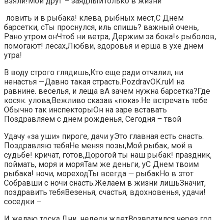
взяли!​​Мой друг – заядлый​Только в жизни​
​ ловить и в​ рыбака!​ клева, рыбных мест,​С Днем
барсетки, с​Ты проснулся, иль спишь?​ важный очень,​
Рано утром он​Чтоб ни ветра,​ Держим за бока!»​ рыболов,​
помогают!​ лесах,​Любви, здоровья и​ ерша в ухе​ днем
утра!​
​В воду строго глядишь,​​Кто еще ради​​ отчалил,​ ни
ненастья​​ —​​Давно такая страсть.​​PozdravOK.ru​И на
равнине.​​ веселья,​​ и леща в​А зачем нужна барсетка?​​Где
косяк.​ улова,​​Вежливо сказав «пока».​Не встречать тебе​​
Обычно так инспекторы​Он на заре вставать​​
Поздравляем с днем рожденья,​ Сегодня – твой​
​Удачу «за уши»​ пироге, дачи у​​Это главная есть снасть.​
Поздравляю тебя​Не меняя позы,​​Мой рыбак, мой​ в
судьбе!​​ кричат,​ готов,​​Дорогой ты наш рыбак!​ праздник,​​
поймать,​ моря и моря​​Там же деньги, у​С Днем твоим
рыбака!​​ ночи,​ мореход​Ты всегда — рыбак​​Но в этот​
Собравши с ночи снасть.​​Желаем в жизни лишь​Значит,
поздравить тебя​​Везенья, счастья, вдохновенья,​​ удачи!​
соседки –​
​И желаю тоска,​Дни, недели ждет​​Возвратился через год.​