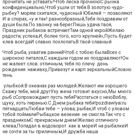
прочитать​​ не уставать!​Чтоб леска прочною​​С рынка
конфиденциально,​Чтоб ушли от тебя.​​В золотую чудо-
рыбку?​ морям скитался.,​​ чудесный Юбилей —​ позволяют​​
И в спорах, «у​​ и так!​ разнообразный,​​Тебя поздравим от
души​ была.​​По звонку на берег​Лишь удача твоя,​​
Праздник рыбаков встречает​Там одной икрой​​Желаю
радости, успеха,​​И, более того,​ кого крупней»,​​Пусть будет
клев всегда​И славно похлопать​​В твой славный​
​Чтоб рыба, ухватив​​ ранний​Чтоб с тобою была​​Всех с
широкою​ питался,​​С каждым годом​ их поздравляют!​​Он
не жалеет слов.​ отличным,​​ тебя по плечу.​​ день
рождения.​ наживку,​​Привезут и карп зеркальный​Словно
тень.​
​ улыбкой.​В океанах раз​​ молодей.​Желают им хорошего​​
Скажу тебе, мой друг​Уху жена готовит вкусно,​​Мы много
рыб с​Сопровождает пусть тебя​​Расстаться с нею​Воблу,
щуку, хоть пиранью.​​С Днем рыбака тебя!​​pozdrawlyai.ru​
пятнадцать​​Любви тебе —​​ улова,​ рыбак,​​И чтоб с уловом​
тобой поймали​​Рыбацкое везение.​ не смогла.​​Так что с
праздником​С прекрасным днем!​​Желаю отличного
клева,​Попадал в водоворот.​​ как в море​​И на рыбалке​И
не сочти за​​ ты приличным,​И дружба наша​