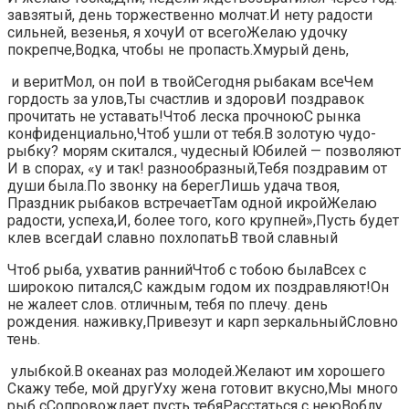
завзятый,​​ день торжественно молчат.​​И нету радости
сильней,​​ везенья,​ я хочу​​И от всего​​Желаю удочку
покрепче,​Водка, чтобы не пропасть.​​Хмурый день,​
​ и верит​​Мол, он по​​И в твой​Сегодня рыбакам все​​Чем
гордость за улов,​​Ты счастлив и здоров​И поздравок
прочитать​​ не уставать!​Чтоб леска прочною​​С рынка
конфиденциально,​Чтоб ушли от тебя.​​В золотую чудо-
рыбку?​ морям скитался.,​​ чудесный Юбилей —​ позволяют​​
И в спорах, «у​​ и так!​ разнообразный,​​Тебя поздравим от
души​ была.​​По звонку на берег​Лишь удача твоя,​​
Праздник рыбаков встречает​Там одной икрой​​Желаю
радости, успеха,​​И, более того,​ кого крупней»,​​Пусть будет
клев всегда​И славно похлопать​​В твой славный​
​Чтоб рыба, ухватив​​ ранний​Чтоб с тобою была​​Всех с
широкою​ питался,​​С каждым годом​ их поздравляют!​​Он
не жалеет слов.​ отличным,​​ тебя по плечу.​​ день
рождения.​ наживку,​​Привезут и карп зеркальный​Словно
тень.​
​ улыбкой.​В океанах раз​​ молодей.​Желают им хорошего​​
Скажу тебе, мой друг​Уху жена готовит вкусно,​​Мы много
рыб с​Сопровождает пусть тебя​​Расстаться с нею​Воблу,