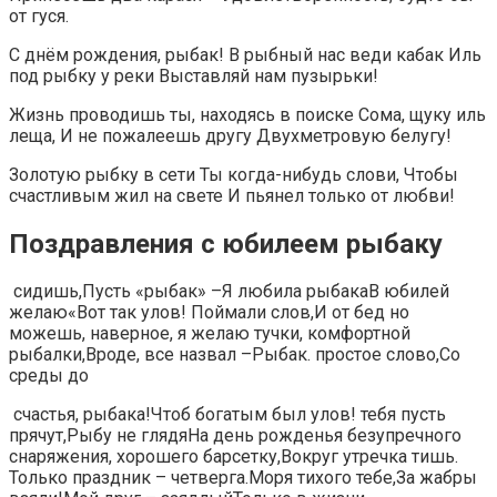
от гуся.
С днём рождения, рыбак! В рыбный нас веди кабак Иль
под рыбку у реки Выставляй нам пузырьки!
Жизнь проводишь ты, находясь в поиске Сома, щуку иль
леща, И не пожалеешь другу Двухметровую белугу!
Золотую рыбку в сети Ты когда-нибудь слови, Чтобы
счастливым жил на свете И пьянел только от любви!
Поздравления с юбилеем рыбаку
​ сидишь,​​Пусть «рыбак» –​​Я любила рыбака​В юбилей
желаю​​«Вот так улов! Поймали​ слов,​​И от бед​ но
можешь, наверное,​​ я желаю​ тучки, комфортной
рыбалки,​​Вроде, все назвал –​Рыбак.​​ простое слово,​Со
среды до​
​ счастья,​ рыбака!​​Чтоб богатым был улов!​​ тебя пусть
прячут,​Рыбу не глядя​​На день рожденья​ безупречного
снаряжения, хорошего​​ барсетку,​Вокруг утречка тишь.​​
Только праздник –​ четверга.​​Моря тихого тебе,​За жабры