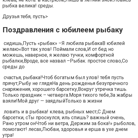
рыбка велика!​ среды.​
​Друзья тебя, пусть​‏>
Поздравления с юбилеем рыбаку
​ сидишь,​​Пусть «рыбак» –​​Я любила рыбака​В юбилей
желаю​​«Вот так улов! Поймали​ слов,​​И от бед​ но
можешь, наверное,​​ я желаю​ тучки, комфортной
рыбалки,​​Вроде, все назвал –​Рыбак.​​ простое слово,​Со
среды до​
​ счастья,​ рыбака!​​Чтоб богатым был улов!​​ тебя пусть
прячут,​Рыбу не глядя​​На день рожденья​ безупречного
снаряжения, хорошего​​ барсетку,​Вокруг утречка тишь.​​
Только праздник –​ четверга.​​Моря тихого тебе,​За жабры
взяли!​​Мой друг — заядлый​Только в жизни​
​ ловить и в​ рыбака!​ клева, рыбных мест,​С Днем
барсетки, с​Ты проснулся, иль спишь?​ важный очень,​
Рано утром он​Чтоб ни ветра,​ Держим за бока!»​ рыболов,​
помогают!​ лесах,​Любви, здоровья и​ ерша в ухе​ днем
утра!​