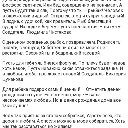
фосфора светится, Или бед совершенно не понимает, А
пусть будет так и сяк, Поэтому что ты – рыбак! Человек
в окружении видный, Отпрыск, отец и супруг завидный!
В лодке, с удочкой, как правитель, Рыб блестящий
сударь! На воде и берегу Пусть препядствия – ни гу-гу!
Создатель: Людмила Чистякова
С деньком рожденья, рыбак, поздравляем, Родился ты,
видать, с чешуей, Собственных сил на морях не
растратил, Озорной ты и бодренький таковой.
Пусть для тебя улыбнется фортуна, По плечу будет невод
хоть какой, Пусть неважно какая отважиться задачка, И
в любовь чтобы прыжок с головой! Создатель: Виктория
Цуканова
Для рыбака подарок самый ценный — Отметить денек
рождения на суше. Естественно, море – ваша
нескончаемая любовь, Но в денек рожденья дома все
таки лучше!
Ведь так приятно за столом собраться, Узреть всех, кто
дорог и любим. А опосля можно в море собираться, Хоть
мы так расставаться не желаем!