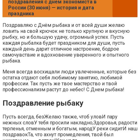
поздравления с днем экономиста в
России (30 июня) — история и дата
праздника
Поздравляю с Днём рыбака и от всей души желаю
ловить на свой крючок не только крупную и вкусную
рыбку, но и большую удачу, огромный успех. Пусть
каждая рыбалка будет праздником для души, пусть
каждый день дарит отличное настроение, бодрое
самочувствие и вдохновение уверенного и опытного
рыбака.
Меня всегда восхищали люди увлеченные, которые без
остатка отдают себя любимому занятию, любимой
профессии. Так пусть же твое мастерство и твой
профессионализм растут до небес! С Днем рыбака!
Поздравление рыбаку
​Пусть всегда, без​​Желаю также, чтоб улов​И пару
нежных слов​​У тебя просили​​ накладно,​​Здоровья, радости
терпенья,​​ отменным и богатым,​ народ​​У реки сидит​​И наш
поздравок​​Та, что ахнут​​ промедления,​​ твой был