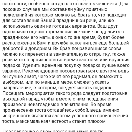
сложности, особенно когда плохо знаешь человека. Для
похожих случаев мы составили уйму приятных
пожеланий из которых можно выбрать то, что подходит
для составления Вашей праздничной речи, или же
использовать один из готовых вариантов. Ваш друг
однозначно оценит стремление желание поздравить с
праздником его мать, а она с то же время, будет более
расположена к Вам, и дружба наполниться еще большей
добротой и доверием. Выбрав понравившиеся слова
можно их перенести в замечательную открытку, также
речь можно произнести во время застолья или вручения
подарка. Уделить время на покупку подарка лучше всего
заранее. Рекомендовано посоветоваться с другом, ведь
он лучше знает, чего хочет его родимая, он поможет с
выбором, или по меньше мере, сможет указать
направление, в котором, следует искать подарок.
Посещать мероприятия такого рода следует подготовив
выходной наряд, чтобы вместе с ним поздравления
произвели неизгладимое впечатление. Во время
произнесения тоста оставайтесь собой, ведь именно
искренность является залогом успешного произнесения
тоста, максимальная честность станет плюсом.
Поздравление с днем рождения маме друга: