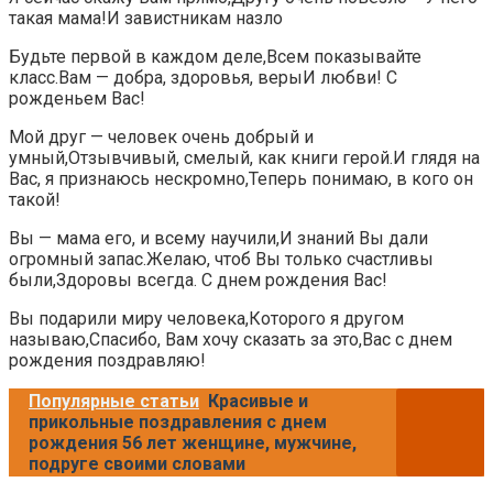
такая мама!И завистникам назло
Будьте первой в каждом деле,Всем показывайте
класс.Вам — добра, здоровья, верыИ любви! С
рожденьем Вас!
Мой друг — человек очень добрый и
умный,Отзывчивый, смелый, как книги герой.И глядя на
Вас, я признаюсь нескромно,Теперь понимаю, в кого он
такой!
Вы — мама его, и всему научили,И знаний Вы дали
огромный запас.Желаю, чтоб Вы только счастливы
были,Здоровы всегда. С днем рождения Вас!
Вы подарили миру человека,Которого я другом
называю,Спасибо, Вам хочу сказать за это,Вас с днем
рождения поздравляю!
Популярные статьи
Красивые и
прикольные поздравления с днем
рождения 56 лет женщине, мужчине,
подруге своими словами