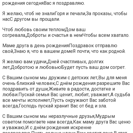
рождения сегодняВас я поздравляю.
Я желаю, чтоб не зналиГоря и печали,За проказы, чтобы
насС другом вы прощали.
Чтоб любовь своим тепломДом ваш
согревала,Доброты и счастья в немЧтобы всем хватало.
Маме друга в день рожденияПоздравок отправлю
свой,Знаю я, что в вашем домеЯ почти, что как родной.
Я желаю вам удачи,Дней счастливых, долгих
лет,Добротою и любовьюБудет пусть ваш дом согрет.
С Вашим сыном мы дружим с детских лет,Вы для меня
очень близкий человек,С днём рождения разрешите Вас
поздравить от души,Живите в радости, достатке и
любви.Пускай семья Вас ценит, любит, уважает,А судьба
все мечты исполняет,Пусть окружают Вас заботой
всегда,Господь пускай хранит Вас от бед и зла.
С Вашим сыном мы неразлучные друзья,Мудрым
советом помогаете нам всегда,Как маму друга Вас ценю
и уважаю,И с днём рождения искренне