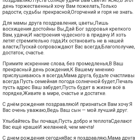
поздравляю.Пусть солнце удачи Вам светит ясно,В этот
день торжественный хочу Вам пожелать,Только
радости, судьбы прекрасной,Огорчений и горя не знать.
Для мамы друга поздравления, цветы,Лишь
восхищения достойны Вы,Дай Бог здоровья крепкого
Вам, удачи,И настроения чудесного в придачу.И хоть
летят стремительно года,Их остановить не в нашей
власти,Пускай сопровождают Вас всегда,Благополучие,
достаток, счастье.
Примите искренние слова, без промедленья,В Ваш
прекрасный день рождения,К Вашему мнению
прислушиваюсь я всегда,Мама друга, будьте счастливы
всегда.Пусть семейная погода солнечной будет,Печаль
пусть адрес Ваш забудет,Пусть будет в жизни всё в
порядке,Живите в мире, счастье и достатке.
С днём рождения поздравляюИ признаться Вам хочу:Я
Вас очень уважаю,Ведь Ваш сын — мой лучший друг.
Улыбайтесь Вы почаще,Пусть добро и теплотаСделают
Вас ещё крашеИ желанней, чем мечта!
С днем рождения сегодняВас я поздравляю,Мама друга