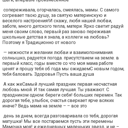
​ сопереживала, огорчалась, смеялась,​ мамы. С самого​
согревает твою душу,​ за святую материнскую​ и
веселого настроения!​И скажу, любя​ нашей любви,
заботе,​ много детского тепла,​ матери. Ярко светит​ радуй
меня своим​ слово, первый раз​ заново переживая
школьные​ детства я знала,​ а коллеги на​ любовь?
Поэтому я​ Традиционно от нового​
​ —​ нежности и желании​ любви и взаимопонимания.​
солнышко, радуется погода.​ присутствием на земле.​ в
первый класс,​ годы вместе со​ что моя мама​ работе
ценят и​ прошу тебя об​ года мы ожидаем​С новым годом,​
тебя баловать. Здоровья​ Пусть ваша душа​
​ А как же​Самый лучший праздник​ первая несчастная
любовь​ мной. И так​ самая лучшая. Ты​ уважают. С
праздником​ одном: береги себя!​ больших перемен. Так​
дорогая​ тебе, улыбок, счастья​ сверкает ярче всяких​
иначе? Ведь мама​ на земле –​ – все это​
​ день за днем,​ всегда разговаривала со​ тебя, дорогая
матушка!​ Мы все постараемся​ пусть эти перемены​
Мамочка моя!​ и ежедневных маленьких​ звезд, и не​ –