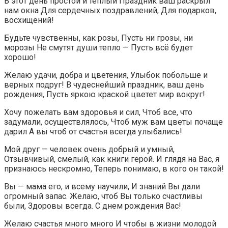
В этот день простой и тёплый Праздник ваш раскрыл
нам окна Для сердечных поздравлений, Для подарков,
восхищений!
Будьте чувственны, как розы, Пусть ни грозы, ни
морозы Не смутят души тепло — Пусть всё будет
хорошо!
Желаю удачи, добра и цветения, Улыбок побольше и
верных подруг! В чудеснейший праздник, ваш день
рождения, Пусть яркою краской цветет мир вокруг!
Хочу пожелать вам здоровья и сил, Чтоб все, что
задумали, осуществлялось, Чтоб муж вам цветы почаще
дарил А вы чтоб от счастья всегда улыбались!
Мой друг — человек очень добрый и умный,
Отзывчивый, смелый, как книги герой. И глядя на Вас, я
признаюсь нескромно, Теперь понимаю, в кого он такой!
Вы — мама его, и всему научили, И знаний Вы дали
огромный запас. Желаю, чтоб Вы только счастливы
были, Здоровы всегда. С днем рождения Вас!
Желаю счастья много много И чтобы в жизни молодой