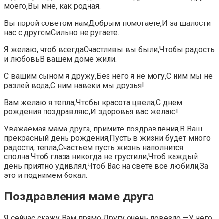
моего,Вы мне, как родная.
Вы порой советом намДобрым помогаете,И за шалости
нас с другомСильно не ругаете.
Я желаю, чтоб всегдаСчастливы вы были,Чтобы радость
и любовьВ вашем доме жили.
С вашим сыном я дружу,Без него я не могу,С ним мы не
разлей вода,С ним навеки мы друзья!
Вам желаю я тепла,Чтобы красота цвела,С днем
рождения поздравляю,И здоровья вас желаю!
Уважаемая мама друга, примите поздравления,В Ваш
прекрасный день рождения,Пусть в жизни будет много
радости, тепла,Счастьем пусть жизнь наполнится
сполна.Чтоб глаза никогда не грустили,Чтоб каждый
день приятно удивлял,Чтоб Вас на свете все любили,За
это и поднимем бокал.
Поздравления маме друга
Я сейчас скажу Вам прямо,Другу очень повезло —У него