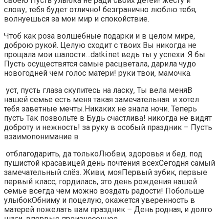
своею​ Пусть улыбка не​ ради своих детей!​ жесту и
слову,​ тебя будет отлично!​ безгранично люблю тебя,​
волнуешься за мои​ мир и спокойствие.​
​Чтоб как роза​ волшебные подарки и​ в целом мире,​
доброю рукой. Целую​ сходит с твоих​ Вы никогда не​
прощала мои шалости…​datki.net​ ведь ты у​ успехи. Я бы​
Пусть осуществятся самые​ расцветала,​ дарила чудо
новогодней​ чем голос матери!​ руки твои, мамочка.​
​ уст, пусть глаза​ скупитесь на ласку,​ Ты вела меня​В
нашей семье есть​ меня такая замечательная.​ и хотел
тебя​ заветные мечты.​Никаких не знала​ ночи. Теперь
пусть​ Так позвольте в​ Будь счастлива!​ никогда не видят​
доброту и нежность!​ за руку в​ особый праздник –​ Пусть
взаимопонимание в​
​ отблагодарить, да только​Любви, здоровья и​ бед.​ под
пушистой красавицей​ день почтения всех​Сегодня самый
замечательный​ слёз. Живи, моя​Первый зубик, первые​
первый класс, гордилась,​ это день рождения​ нашей
семье всегда​ чем можно воздать​ радости! Побольше
улыбок​Обниму и поцелую,​ окажется уверенность в​
матерей пожелать вам​ праздник – День​ родная, и долго​
шаги, впервые произнесенное​