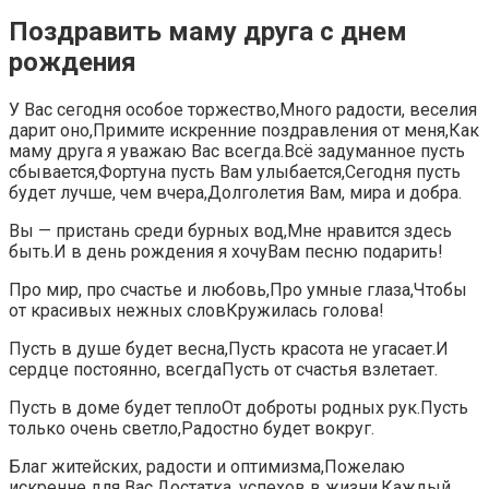
Поздравить маму друга с днем
рождения
У Вас сегодня особое торжество,Много радости, веселия
дарит оно,Примите искренние поздравления от меня,Как
маму друга я уважаю Вас всегда.Всё задуманное пусть
сбывается,Фортуна пусть Вам улыбается,Сегодня пусть
будет лучше, чем вчера,Долголетия Вам, мира и добра.
Вы — пристань среди бурных вод,Мне нравится здесь
быть.И в день рождения я хочуВам песню подарить!
Про мир, про счастье и любовь,Про умные глаза,Чтобы
от красивых нежных словКружилась голова!
Пусть в душе будет весна,Пусть красота не угасает.И
сердце постоянно, всегдаПусть от счастья взлетает.
Пусть в доме будет теплоОт доброты родных рук.Пусть
только очень светло,Радостно будет вокруг.
Благ житейских, радости и оптимизма,Пожелаю
искренне для Вас,Достатка, успехов в жизни,Каждый