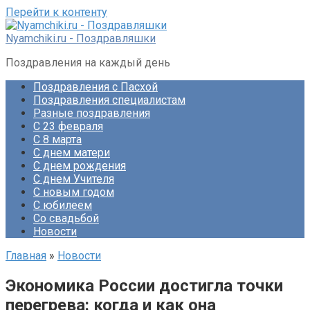
Перейти к контенту
Nyamchiki.ru - Поздравляшки
Поздравления на каждый день
Поздравления с Пасхой
Поздравления специалистам
Разные поздравления
С 23 февраля
С 8 марта
С днем матери
С днем рождения
С днем Учителя
С новым годом
С юбилеем
Со свадьбой
Новости
Главная
»
Новости
Экономика России достигла точки
перегрева: когда и как она